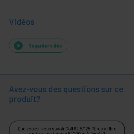
Vidéos
Regarder vidéo
Avez-vous des questions sur ce
produit?
Que voulez-vous savoir Coil 62.5/125 fibres à fibre
optique multimode 6 1000 m à l"extér ?