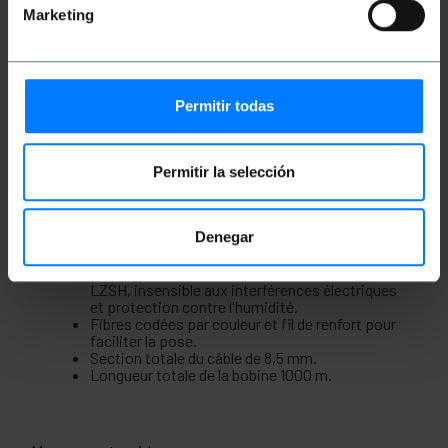
Bobine de câble à fibre optique protégée,
Marketing
recommandée pour les installations extérieures. Il
s'agit d'une fibre optique multimode avec un cœur et
une gaine de section 62,5/125 microns (µm), à faible
coefficient de frottement, LZSH (Low Smoke Zero
Halogen), insensible aux interférences électriques et
protégeant contre l'humidité et les rongeurs. A
Permitir todas
l'intérieur il y a des fibres identifiées par des
couleurs pour faciliter l'installation et un fil de
renfort. Présenté en serpentin pour plus de confort.
Permitir la selección
Caractéristiques
Bobine de 6 fibres multimodes (MM) protégées
pour une utilisation en extérieur.
Denegar
Section centrale du noyau et sa gaine de
62,5/125 microns (µm).
Bobine à faible coefficient de frottement,
LZSH, insensible aux interférences électriques
et protection contre l'humidité.
Fibres codées par couleur et fil de renfort pour
faciliter la pose.
Section totale du câble de 8,5 mm.
Longueur totale de la bobine 1000 m.