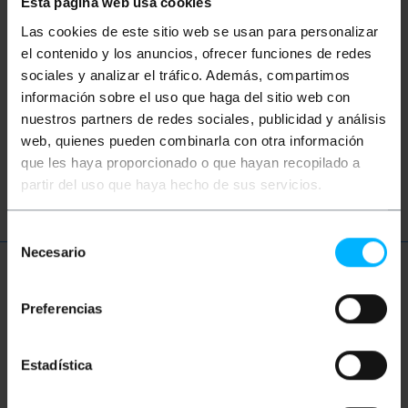
Esta página web usa cookies
Mots clés
Las cookies de este sitio web se usan para personalizar
Vous n'avez pas trouvé ce que vous
el contenido y los anuncios, ofrecer funciones de redes
cherchiez? Ces sujets pourraient vous aider
sociales y analizar el tráfico. Además, compartimos
información sobre el uso que haga del sitio web con
nuestros partners de redes sociales, publicidad y análisis
réseau
ethernet
LAN
patch
web, quienes pueden combinarla con otra información
que les haya proporcionado o que hayan recopilado a
ftth
fibre
optique
gigabit
partir del uso que haya hecho de sus servicios.
Selección
Necesario
de
consentimiento
Plus d'informations
Preferencias
Description
Estadística