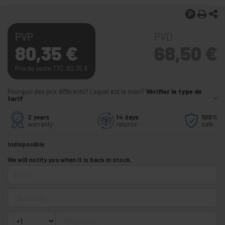
PVP
PVD
80,35
€
68,50
€
Prix de vente TTC: 80,35
€
Pourquoi des prix différents? Lequel est le mien?
Vérifier le type de
tarif
2 years
14 days
100%
warranty
returns
safe
Indisponible
We will notify you when it is back in stock.
Email
Quantité
Téléphone