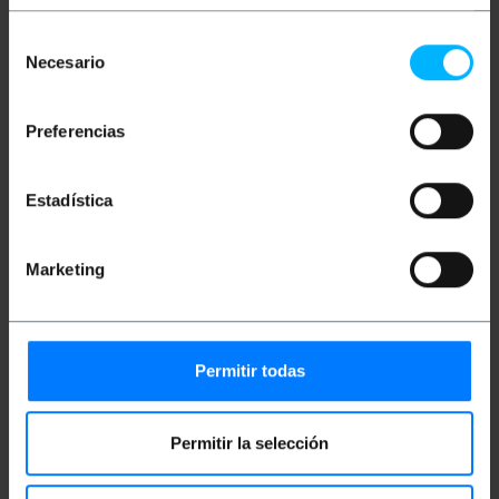
composite.
La technologie ColorEye qui obtient une
Selección
meilleure qualité donne des résultats de
Necesario
de
conversion.
Compatible avec les formats vidéo 4: 3 et 16:
consentimiento
9.
Compatible avec la sortie HDMI 3D.
Preferencias
Résolution d'entrée HDMI maximale:
1920x1080 à 60Hz ou 1080p à 50 / 60Hz.
Détection automatique du système NTSC /
Estadística
PAL.
Nécessite une alimentation de 5VDC à 2A
(inclus).
Taille: 129x85x25mm.
Marketing
Mesures et poids
Permitir todas
Poids brut: 330 g
Dimensions du produit (largeur x profondeur x
hauteur): 12.9 x 8.8 x 2.5 cm
Permitir la selección
Nombre de colis: 1
Dimensions du colis: 15.5 x 11.9 x 7.7 cm