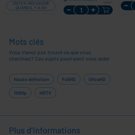
FAITES-MOI SAVOIR
HK001
QUAND IL Y A DU
Quantité
STOCK
Mots clés
Vous n'avez pas trouvé ce que vous
cherchiez? Ces sujets pourraient vous aider
Haute définition
FullHD
UltraHD
1080p
HDTV
Plus d'informations