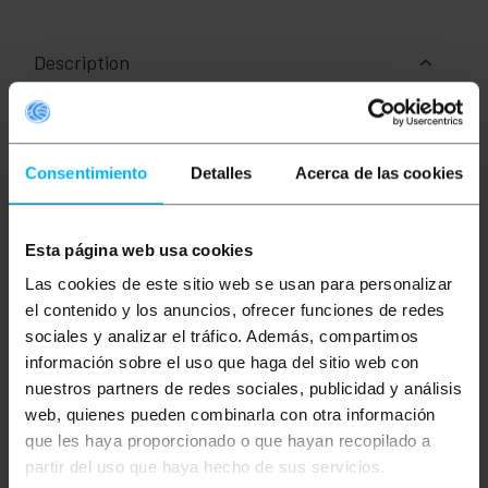
Description
Convertisseur HDMI, CVBS (vidéo composite) et
SVHS (S-Vidéo) vers HDMI. Il possède 3 entrées
vidéo converties en une sortie vidéo HDMI
Consentimiento
Detalles
Acerca de las cookies
numérique. La sélection de l'entrée active est faite
par un bouton poussoir sur le panneau avant. Il a un
support audio analogique et numérique.
Esta página web usa cookies
Spécifications
Entrées: HDMI femelle, vidéo composite
Las cookies de este sitio web se usan para personalizar
CVBS (1 x RCA femelle), SVHS (minidin femelle
el contenido y los anuncios, ofrecer funciones de redes
à 4 broches) et audio stéréo (2 x RCA femelle).
Sorties: HDMI femelle.
sociales y analizar el tráfico. Además, compartimos
Bouton de sélection de l'entrée vidéo active,
información sobre el uso que haga del sitio web con
qui envoie le signal vidéo converti au format
audio et vidéo numérique HDMI.
nuestros partners de redes sociales, publicidad y análisis
Bouton poussoir pour la sélection de la qualité
web, quienes pueden combinarla con otra información
de sortie vidéo numérique: 720p à 50 / 60Hz
que les haya proporcionado o que hayan recopilado a
ou 1080p à 50 / 60Hz.
Il possède une entrée audio analogique stéréo
partir del uso que haya hecho de sus servicios.
à combiner avec des entrées SVHS ou Vidéo