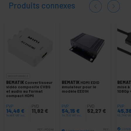
Produits connexes
INDISPONIBLE
BEMATIK
Convertisseur
BEMATIK
HDMI EDID
BEMAT
vidéo composite CVBS
émulateur pour le
mise à 
et audio au format
modèle EE01H
1080p 
compact HDMI
PVP
PVD
PVP
PVD
PVP
14,48
€
11,82
€
54,15
€
52,27
€
45,3
14,48
€
VAT inc.
54,15
€
VAT inc.
45,36
€
VA
Livrai
REF:
HC048
REF:
Livraison immédiate