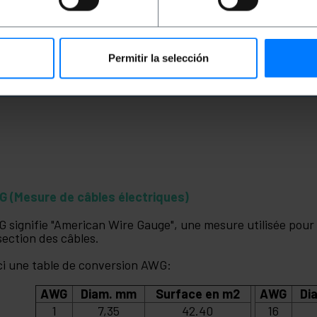
Permitir la selección
 (Mesure de câbles électriques)
 signifie "American Wire Gauge", une mesure utilisée pour
section des câbles.
ci une table de conversion AWG:
AWG
Diam. mm
Surface en m2
AWG
Di
1
7,35
42.40
16