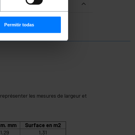
Permitir todas
 représenter les mesures de largeur et
am. mm
Surface en m2
1,29
1,31