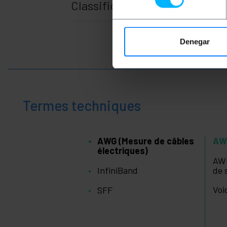
Classification
Denegar
Termes techniques
AWG (Mesure de câbles
AWG
électriques)
AWG
InfiniBand
de 
Voi
SFF