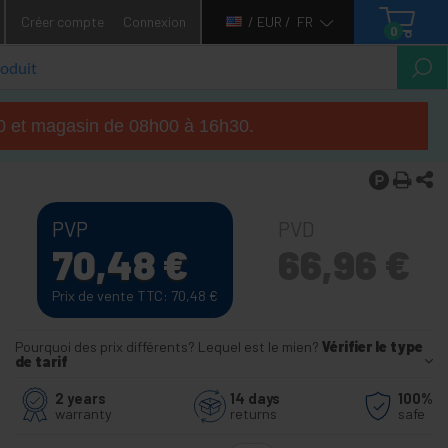
Créer compte
Connexion
/ EUR /
FR
0
h00 et magasin de 08h00 à 16h30.
PVP
PVD
70,48
€
66,96
€
Prix de vente TTC: 70,48
€
Pourquoi des prix différents? Lequel est le mien?
Vérifier le type
de tarif
2 years
14 days
100%
warranty
returns
safe