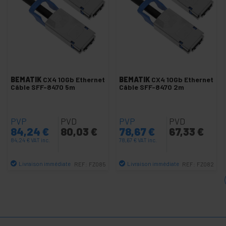
+
+
Connecteurs aviation
+
Prise murale 80x80mm
+
Commutateur KVM
+
Fibre optique
+
BEMATIK
CX4 10Gb Ethernet
BEMATIK
CX4 10Gb Ethernet
GSM GPRS GPS HSDPA 3G UMTS
Câble SFF-8470 5m
Câble SFF-8470 2m
+
Réseau sans fil
+
Technologies TP-Link
PVP
PVD
PVP
PVD
+
Accessoires SCSI
84,24
€
80,03
€
78,67
€
67,33
€
+
Réseaux Ubiquiti
84,24
€
VAT inc.
78,67
€
VAT inc.
+
Racks et
Livraison immédiate
Livraison immédiate
REF:
FZ085
REF:
FZ082
serveurs
Quantité
Quantité
Audio
+
et
Vidéo
+
Éclairage
et son