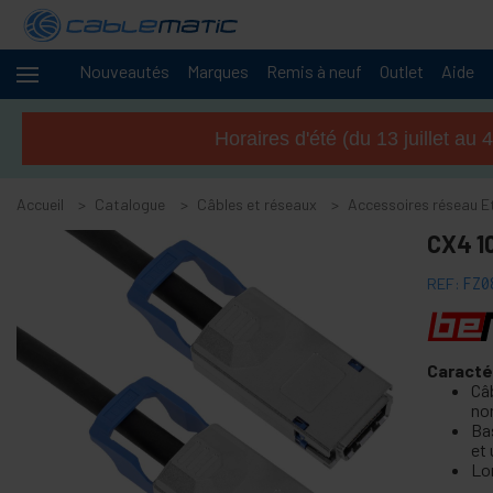
Nouveautés
Marques
Remis à neuf
Outlet
Aide
Câbles
-
et
Horaires d'été (du 13 juillet a
réseaux
+
Accessoires M.2 SSD SATA HDD SAS
Accueil
Catalogue
Câbles et réseaux
Accessoires réseau E
+
Accessoires FireWire
CX4 1
+
Adaptateur IDE ATA
+
Adaptateur Bluetooth et accessoires
REF:
FZ0
+
Port parallèle
+
Adaptateur RS232
Caracté
+
câble BCC
Câ
no
+
Cable et adaptateur MIDI
Ba
+
Câbles et accessoires USB
et
Lo
+
Câbles CISCO Systems