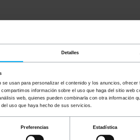
Detalles
a Ethernet) et conformes à la norme IEEE 802.3ak. Basé su
e de qualité Madison 26AWG. Longueur de câble de 4m.
s
b se usan para personalizar el contenido y los anuncios, ofrecer
s, compartimos información sobre el uso que haga del sitio web 
 análisis web, quienes pueden combinarla con otra información q
r del uso que haya hecho de sus servicios.
 profondeur x hauteur): 28.0 x 24.0 x 3.0 cm
x 3.0 cm
Preferencias
Estadística