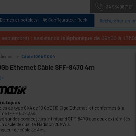
+34 934987121
Bornes et potelets
🛠️ Configurateur Rack
u 4 septembre) : assistance téléphonique de 09h00 à 17
thernet
Câble 10GbE CX4
0Gb Ethernet Câble SFF-8470 4m
84
ristiques
bles de type CX4 de 10 GbE (10 Giga Ethernet) et conformes à la
rme IEEE 802.3ak.
sé sur des connecteurs Infiniband SFF-8470 aux deux extrémités
 un câble de qualité Madison 26AWG.
ngueur de câble de 4m.