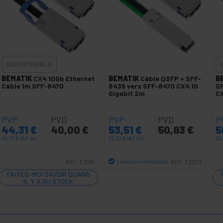
INDISPONIBLE
BEMATIK
CX4 10Gb Ethernet
BEMATIK
Câble QSFP + SFF-
B
Câble 1m SFF-8470
8436 vers SFF-8470 CX4 10
S
Gigabit 2m
CX
PVP
PVD
PVP
PVD
P
44,31
€
40,00
€
53,51
€
50,83
€
5
44,31
€
VAT inc.
53,51
€
VAT inc.
50
Livraison immédiate
REF:
FZ081
REF:
FZ022
Quantité
FAITES-MOI SAVOIR QUAND
IL Y A DU STOCK