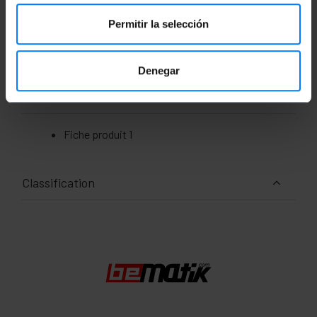
Dimensions du produit (largeur x profondeur x
hauteur): 9.0 x 4.0 x 7.0 cm
Permitir la selección
Nombre de colis: 1
Dimensions du colis: 11.0 x 7.0 x 4.0 cm
Denegar
Documentation
Fiche produit 1
Classification