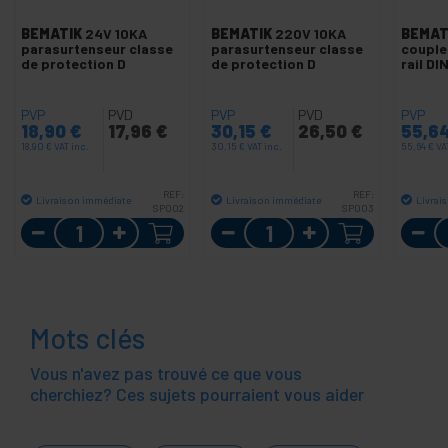
BEMATIK
24V 10KA
BEMATIK
220V 10KA
BEMAT
parasurtenseur classe
parasurtenseur classe
couple
de protection D
de protection D
rail DI
PVP
PVD
PVP
PVD
PVP
18,90
€
17,96
€
30,15
€
26,50
€
55,6
18,90
€
VAT inc.
30,15
€
VAT inc.
55,64
€
VA
REF:
REF:
Livraison immédiate
Livraison immédiate
Livrai
SP002
SP003
Quantité
Quantité
Mots clés
Vous n'avez pas trouvé ce que vous
cherchiez? Ces sujets pourraient vous aider