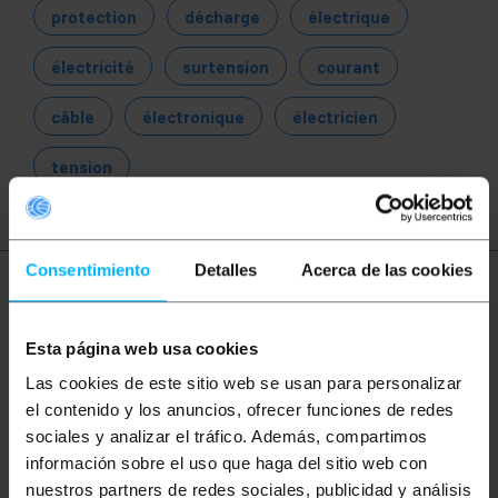
protection
décharge
électrique
électricité
surtension
courant
câble
électronique
électricien
tension
Consentimiento
Detalles
Acerca de las cookies
Plus d'informations
Esta página web usa cookies
Las cookies de este sitio web se usan para personalizar
Description
el contenido y los anuncios, ofrecer funciones de redes
sociales y analizar el tráfico. Además, compartimos
Découpleur et atténuateur modulaire, compatible
información sobre el uso que haga del sitio web con
avec les normes IEC61643 et GB50343. Le
nuestros partners de redes sociales, publicidad y análisis
découpleur utilise une tension allant jusqu'à 500V.