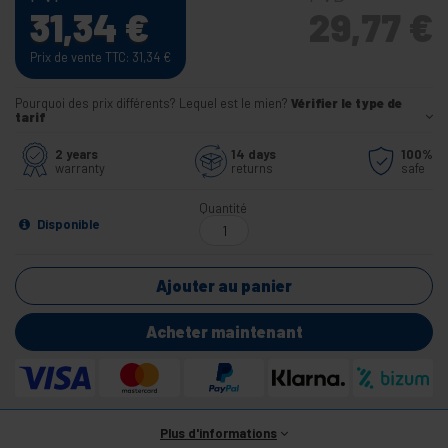
31,34
€
29,77
€
Prix de vente TTC: 31,34
€
Pourquoi des prix différents? Lequel est le mien?
Vérifier le type de
tarif
2 years
14 days
100%
warranty
returns
safe
Quantité
Disponible
Ajouter au panier
Acheter maintenant
Plus d'informations