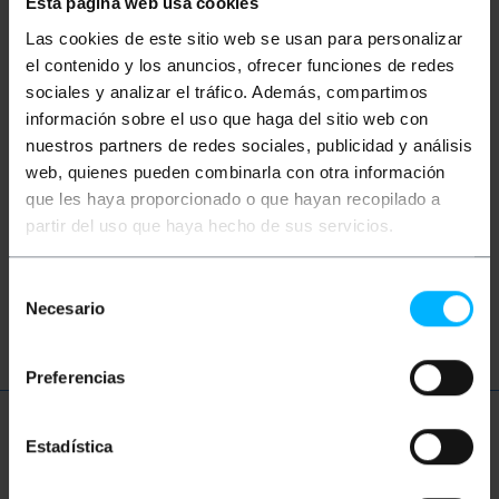
Esta página web usa cookies
Mots clés
Las cookies de este sitio web se usan para personalizar
Vous n'avez pas trouvé ce que vous
el contenido y los anuncios, ofrecer funciones de redes
cherchiez? Ces sujets pourraient vous aider
sociales y analizar el tráfico. Además, compartimos
información sobre el uso que haga del sitio web con
nuestros partners de redes sociales, publicidad y análisis
adaptateur de disque dur
web, quienes pueden combinarla con otra información
que les haya proporcionado o que hayan recopilado a
adaptateur ssd 3.5
disque dur
HDD
partir del uso que haya hecho de sus servicios.
SSD
disque
externe
boîte
Selección
stockage
données
Necesario
de
consentimiento
Preferencias
Plus d'informations
Estadística