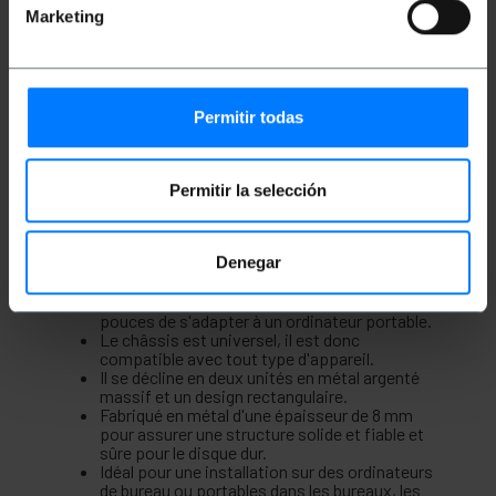
Marketing
Description
Adaptateur de disque dur Lanberg en deux parties
pour disques durs 2,5" s'adaptant aux baies 3,5". Ce
Permitir todas
sont deux unités solides pour ordinateurs portables
dans lesquelles le disque dur 2,5" est inséré. Cette
plaque a les fixations de vis. Très utile pour utiliser
un 2,5" disque dans un ordinateur de bureau Fabriqué
Permitir la selección
par Lanberg, sous la référence IF-35-25.
Caractéristiques
Denegar
L'adaptateur s'adapte aux disques durs de 2,5
pouces, permettant à un disque solide de 3,5
pouces de s'adapter à un ordinateur portable.
Le châssis est universel, il est donc
compatible avec tout type d'appareil.
Il se décline en deux unités en métal argenté
massif et un design rectangulaire.
Fabriqué en métal d'une épaisseur de 8 mm
pour assurer une structure solide et fiable et
sûre pour le disque dur.
Idéal pour une installation sur des ordinateurs
de bureau ou portables dans les bureaux, les