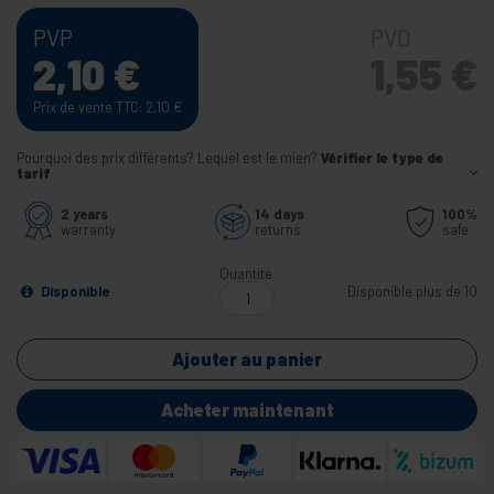
PVP
PVD
2,10
€
1,55
€
Prix de vente TTC: 2,10
€
Pourquoi des prix différents? Lequel est le mien?
Vérifier le type de
tarif
2 years
14 days
100%
warranty
returns
safe
Quantité
Disponible
Disponible plus de 10
Ajouter au panier
Acheter maintenant