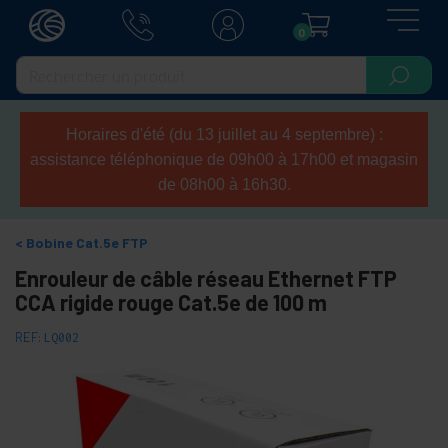
0
Horaires d'été (du 13 juillet au 4 septembre) :
assistance téléphonique de 09h00 à 17h00 et magasin
de 08h00 à 16h30.
Bobine Cat.5e FTP
Enrouleur de câble réseau Ethernet FTP
CCA rigide rouge Cat.5e de 100 m
REF:
LQ002