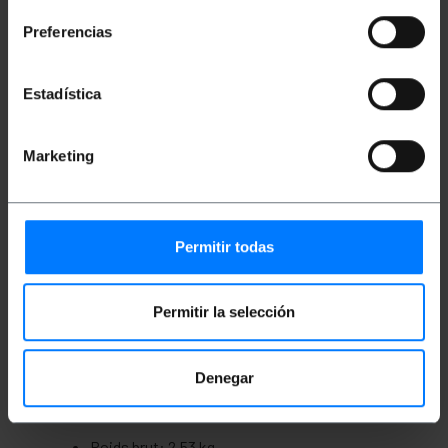
Longueur de la bobine du câble Ethernet : 100
m.
Preferencias
Couleur extérieure de la bobine : Rouge.
Taux de transmission des données : jusqu'à
1Gbps (1000Mbps). Bande passante de 100
Estadística
MHz.
Idéal pour une utilisation dans les maisons, les
bureaux, les centres de données et bien plus
encore. Valable pour un usage domestique et
Marketing
professionnel.
Idéal pour une utilisation avec les connexions
les plus utilisées avec ces bobines, telles que
les ordinateurs, consoles, serveurs,
imprimantes, commutateurs, points d'accès,
Permitir todas
modems, routeurs, caméras et bien plus
encore.
Conforme aux réglementations ANSI/TIA-568-
C ; ISO/CEI 11801 2e édition ; EN 50173 ; EN
Permitir la selección
50288-10-1.
Denegar
Mesures et poids
Poids brut: 2.53 kg