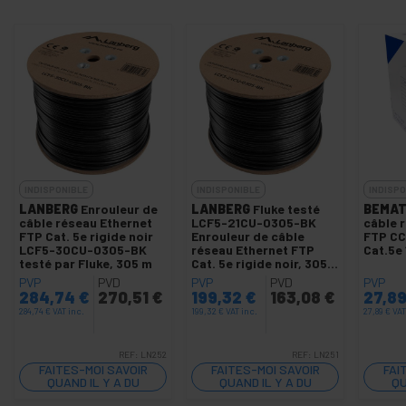
INDISPONIBLE
INDISPONIBLE
INDISPO
LANBERG
Enrouleur de
LANBERG
Fluke testé
BEMAT
câble réseau Ethernet
LCF5-21CU-0305-BK
câble 
FTP Cat. 5e rigide noir
Enrouleur de câble
FTP CC
LCF5-30CU-0305-BK
réseau Ethernet FTP
Cat.5e
testé par Fluke, 305 m
Cat. 5e rigide noir, 305
m
PVP
PVD
PVP
PVD
PVP
284,74
€
270,51
€
199,32
€
163,08
€
27,8
284,74
€
VAT inc.
199,32
€
VAT inc.
27,89
€
VAT
REF:
LN252
REF:
LN251
FAITES-MOI SAVOIR
FAITES-MOI SAVOIR
FAI
QUAND IL Y A DU
QUAND IL Y A DU
QU
STOCK
STOCK