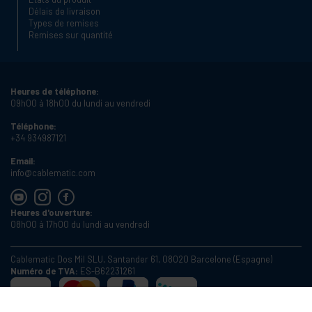
Délais de livraison
Types de remises
Remises sur quantité
Heures de téléphone:
09h00 à 18h00 du lundi au vendredi
Téléphone:
+34 934987121
Email:
info@cablematic.com
Heures d'ouverture:
08h00 à 17h00 du lundi au vendredi
Cablematic Dos Mil SLU, Santander 61, 08020 Barcelone (Espagne)
Numéro de TVA:
ES-B62231261