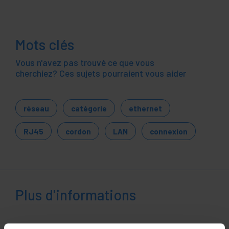
Mots clés
Vous n'avez pas trouvé ce que vous
cherchiez? Ces sujets pourraient vous aider
réseau
catégorie
ethernet
RJ45
cordon
LAN
connexion
Plus d'informations