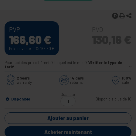
PVP
PVD
166,60
€
130,16
€
Prix de vente TTC: 166,60
€
Pourquoi des prix différents? Lequel est le mien?
Vérifier le type de
tarif
2 years
14 days
100%
warranty
returns
safe
Quantité
Disponible
Disponible plus de 10
Ajouter au panier
Acheter maintenant