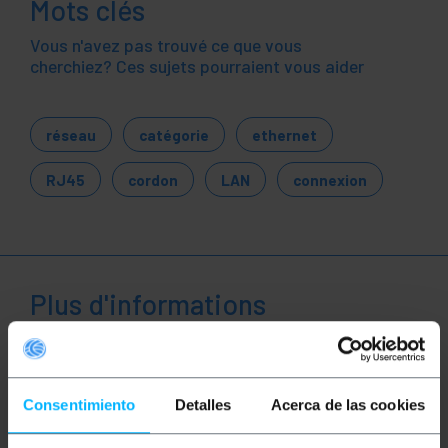
Mots clés
Vous n'avez pas trouvé ce que vous
cherchiez? Ces sujets pourraient vous aider
réseau
catégorie
ethernet
RJ45
cordon
LAN
connexion
Plus d'informations
Description
Consentimiento
Detalles
Acerca de las cookies
Enrouleur de câble réseau rigide extérieur UTP