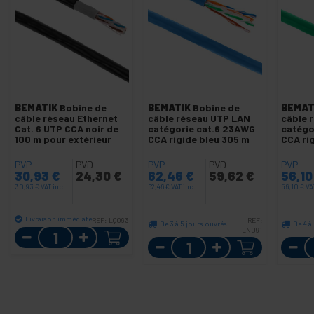
BEMATIK
Bobine de
BEMATIK
Bobine de
BEMAT
câble réseau Ethernet
câble réseau UTP LAN
câble 
Cat. 6 UTP CCA noir de
catégorie cat.6 23AWG
catégo
100 m pour extérieur
CCA rigide bleu 305 m
CCA ri
PVP
PVD
PVP
PVD
PVP
30,93
€
24,30
€
62,46
€
59,62
€
56,1
30,93
€
VAT inc.
62,46
€
VAT inc.
56,10
€
VA
Livraison immédiate
REF:
LQ093
REF:
De 3 à 5 jours ouvrés
De 4 à
Quantité
LN091
Quantité