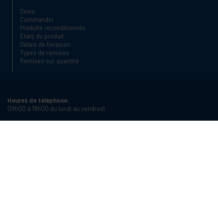
Devis
Commander
Produits reconditionnés
États du produit
Délais de livraison
Types de remises
Remises sur quantité
Heures de téléphone:
09h00 à 18h00 du lundi au vendredi
Téléphone:
+34 934987121
Email:
info@cablematic.com
Heures d'ouverture:
08h00 à 17h00 du lundi au vendredi
Cablematic Dos Mil SLU, Santander 61, 08020 Barcelone (Espagne)