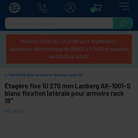
0
Horaires d'été (du 13 juillet au 4 septembre) :
assistance téléphonique de 09h00 à 17h00 et magasin
de 08h00 à 16h30.
Tablette fixe armoire réseau rack 19"
Étagère fixe 1U 270 mm Lanberg AK-1001-S
blanc fixation latérale pour armoire rack
19"
REF:
WK211