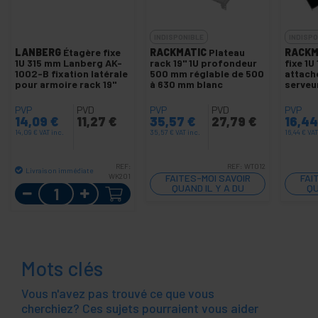
INDISPONIBLE
INDISPO
LANBERG
Étagère fixe
RACKMATIC
Plateau
RACKM
1U 315 mm Lanberg AK-
rack 19" 1U profondeur
fixe 1
1002-B fixation latérale
500 mm réglable de 500
attach
pour armoire rack 19"
à 630 mm blanc
serveur
PVP
PVD
PVP
PVD
PVP
14,09
€
11,27
€
35,57
€
27,79
€
16,4
14,09
€
VAT inc.
35,57
€
VAT inc.
16,44
€
VAT
REF:
REF:
WT012
Livraison immédiate
WK201
FAITES-MOI SAVOIR
FAI
Quantité
QUAND IL Y A DU
QU
STOCK
Mots clés
Vous n'avez pas trouvé ce que vous
cherchiez? Ces sujets pourraient vous aider