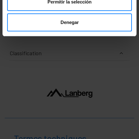
Permitir la selección
Poids brut: 1.84 kg
Dimensions du produit (largeur x profondeur x
hauteur): 49.0 x 27.0 x 2.0 cm
Denegar
Nombre de colis: 1
Dimensions du colis: 50.0 x 29.5 x 6.0 cm
Classification
Termes techniques