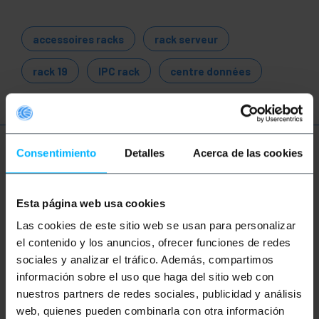
accessoires racks
rack serveur
rack 19
IPC rack
centre données
Consentimiento
Detalles
Acerca de las cookies
Plus d'informations
Esta página web usa cookies
Description
Las cookies de este sitio web se usan para personalizar
el contenido y los anuncios, ofrecer funciones de redes
Étagère métallique fixe pour racks 19". Fabriquée en
sociales y analizar el tráfico. Además, compartimos
métal robuste, cette étagère latérale offre une
información sobre el uso que haga del sitio web con
surface solide pour le rangement d'équipements,
d'appareils ou de composants qui ne se fixent pas
nuestros partners de redes sociales, publicidad y análisis
directement sur les rails du rack. Elle peut être
web, quienes pueden combinarla con otra información
utilisée à diverses fins, notamment pour accueillir