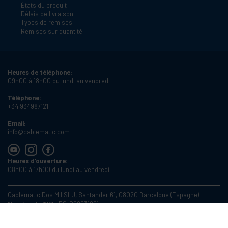
États du produit
Délais de livraison
Types de remises
Remises sur quantité
Heures de téléphone:
09h00 à 18h00 du lundi au vendredi
Téléphone:
+34 934987121
Email:
info@cablematic.com
Heures d'ouverture:
08h00 à 17h00 du lundi au vendredi
Cablematic Dos Mil SLU, Santander 61, 08020 Barcelone (Espagne)
Numéro de TVA:
ES-B62231261