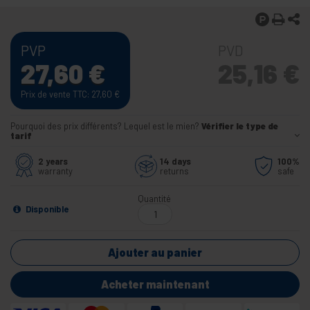
PVP
PVD
27,60
€
25,16
€
Prix de vente TTC: 27,60
€
Pourquoi des prix différents? Lequel est le mien?
Vérifier le type de
tarif
2 years
14 days
100%
warranty
returns
safe
Quantité
Disponible
Ajouter au panier
Acheter maintenant