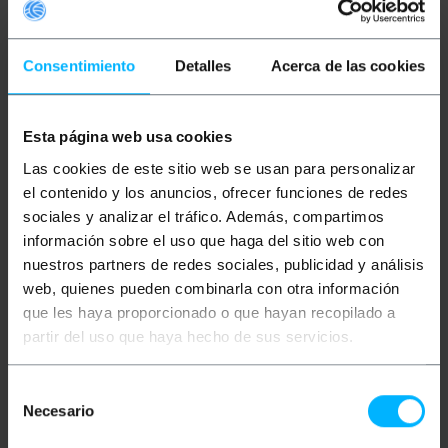
Mots clés
Vous n'avez pas trouvé ce que vous
Consentimiento
Detalles
Acerca de las cookies
cherchiez? Ces sujets pourraient vous aider
Esta página web usa cookies
petit déjeuner
télétravail
lecture
Las cookies de este sitio web se usan para personalizar
el contenido y los anuncios, ofrecer funciones de redes
la nourriture
ordinateur portable
sociales y analizar el tráfico. Además, compartimos
huile de teck
mobilier de jardin
información sobre el uso que haga del sitio web con
nuestros partners de redes sociales, publicidad y análisis
table de jardin
décor
bois exotique
web, quienes pueden combinarla con otra información
que les haya proporcionado o que hayan recopilado a
terrasse
jardin
air libre
partir del uso que haya hecho de sus servicios.
chaise de jardin
Selección
Necesario
de
consentimiento