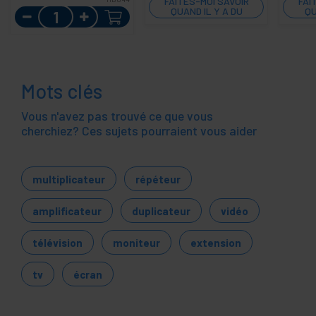
FAITES-MOI SAVOIR
FAI
Quantité
QUAND IL Y A DU
QU
STOCK
Mots clés
Vous n'avez pas trouvé ce que vous
cherchiez? Ces sujets pourraient vous aider
multiplicateur
répéteur
amplificateur
duplicateur
vidéo
télévision
moniteur
extension
tv
écran