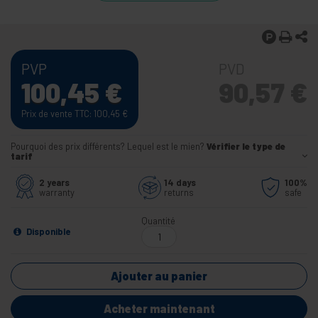
PVP
PVD
100,45
€
90,57
€
Prix de vente TTC: 100,45
€
Pourquoi des prix différents? Lequel est le mien?
Vérifier le type de
tarif
2 years
14 days
100%
warranty
returns
safe
Quantité
Disponible
Ajouter au panier
Acheter maintenant