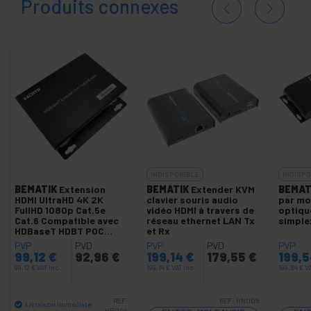
Produits connexes
INDISPONIBLE
INDISPO
BEMATIK
Extension
BEMATIK
Extender KVM
BEMAT
HDMI UltraHD 4K 2K
clavier souris audio
par mo
FullHD 1080p Cat.5e
vidéo HDMI à travers de
optiqu
Cat.6 Compatible avec
réseau ethernet LAN Tx
simple
HDBaseT HDBT POC
et Rx
100m - Récepteur
PVP
PVD
PVP
PVD
PVP
99,12
€
92,96
€
199,14
€
179,55
€
199,
99,12
€
VAT inc.
199,14
€
VAT inc.
199,54
€
VA
REF:
REF:
HN005
Livraison immédiate
HB044