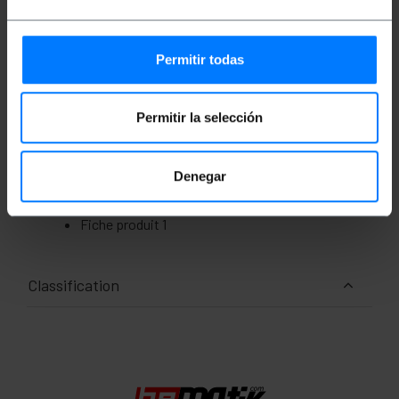
Mesures et poids
Poids brut: 670 g
Permitir todas
Dimensions du produit (largeur x profondeur x
hauteur): 14.8 x 8.0 x 2.8 cm
Nombre de colis: 1
Dimensions du colis: 21.5 x 18.0 x 6.0 cm
Permitir la selección
Documentation
Denegar
Fiche produit 1
Classification