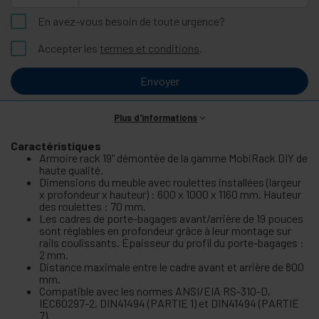
En avez-vous besoin de toute urgence?
Accepter les
termes et conditions
.
Envoyer
Plus d'informations
Caractéristiques
Armoire rack 19" démontée de la gamme MobiRack DIY de
haute qualité.
Dimensions du meuble avec roulettes installées (largeur
x profondeur x hauteur) : 600 x 1000 x 1160 mm. Hauteur
des roulettes : 70 mm.
Les cadres de porte-bagages avant/arrière de 19 pouces
sont réglables en profondeur grâce à leur montage sur
rails coulissants. Épaisseur du profil du porte-bagages :
2 mm.
Distance maximale entre le cadre avant et arrière de 800
mm.
Compatible avec les normes ANSI/EIA RS-310-D,
IEC60297-2, DIN41494 (PARTIE 1) et DIN41494 (PARTIE
7).