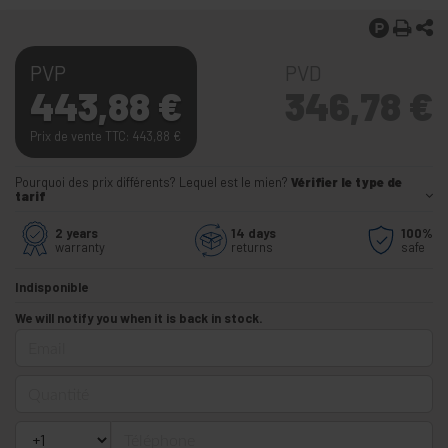
PVP
PVD
443,88
€
346,78
€
Prix de vente TTC: 443,88
€
Pourquoi des prix différents? Lequel est le mien?
Vérifier le type de
tarif
2 years
14 days
100%
warranty
returns
safe
Indisponible
We will notify you when it is back in stock.
Email
Quantité
Téléphone