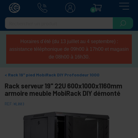
0
Horaires d'été (du 13 juillet au 4 septembre) :
assistance téléphonique de 09h00 à 17h00 et magasin
de 08h00 à 16h30.
Rack 19" pied MobiRack DIY Profondeur 1000
Rack serveur 19" 22U 600x1000x1160mm
armoire meuble MobiRack DIY démonté
REF:
WL003