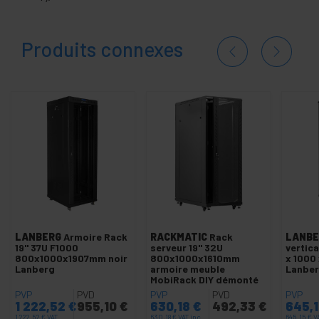
Produits connexes
LANBERG
Armoire Rack
RACKMATIC
Rack
LANBE
19" 37U F1000
serveur 19'' 32U
vertic
800x1000x1907mm noir
800x1000x1610mm
x 1000
Lanberg
armoire meuble
Lanbe
MobiRack DIY démonté
PVP
PVD
PVP
PVD
PVP
1 222,52
€
955,10
€
630,18
€
492,33
€
645,
1 222,52
€
VAT
630,18
€
VAT inc.
645,15
€
V