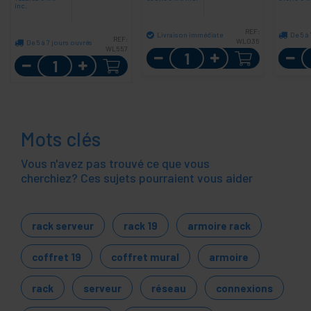
inc.
REF:
Livraison immédiate
De 5 à
REF:
WL035
De 5 à 7 jours ouvrés
WL557
Quantité
Quantité
Mots clés
Vous n'avez pas trouvé ce que vous
cherchiez? Ces sujets pourraient vous aider
rack serveur
rack 19
armoire rack
coffret 19
coffret mural
armoire
rack
serveur
réseau
connexions