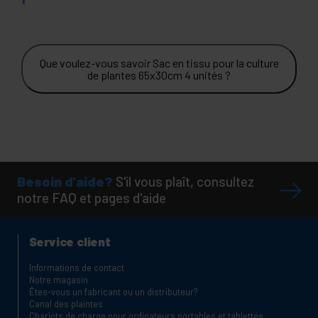
Que voulez-vous savoir Sac en tissu pour la culture
de plantes 65x30cm 4 unités ?
Besoin d'aide?
S'il vous plaît, consultez
notre FAQ et pages d'aide
Service client
Informations de contact
Notre magasin
Êtes-vous un fabricant ou un distributeur?
Canal des plaintes
Chariots de charge pour ordinateurs portables et tablettes