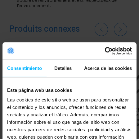
l'environnement.
Produits connexes
Consentimiento
Detalles
Acerca de las cookies
Esta página web usa cookies
Las cookies de este sitio web se usan para personalizar
el contenido y los anuncios, ofrecer funciones de redes
PRIMEMATIK
Pieds de
PRIMEMATIK
Panier
PRIME
table et de meuble,
pour brûleur à pellets
table 
sociales y analizar el tráfico. Además, compartimos
pieds en acier, 2 tiges,
pour cheminées ou
Pieds e
información sobre el uso que haga del sitio web con
41 cm, cuivre, lot de 4
poêles à bois 30 x 17 cm
cm 4-
nuestros partners de redes sociales, publicidad y análisis
PVP
PVD
PVP
PVD
PVP
web, quienes pueden combinarla con otra información