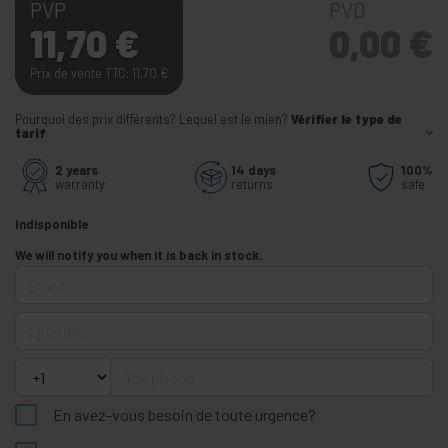
PVP
PVD
11,70
€
0,00
€
Prix de vente TTC: 11,70
€
Pourquoi des prix différents? Lequel est le mien?
Vérifier le type de
tarif
2 years
14 days
100%
warranty
returns
safe
Indisponible
We will notify you when it is back in stock.
Email
Quantité
Téléphone
En avez-vous besoin de toute urgence?