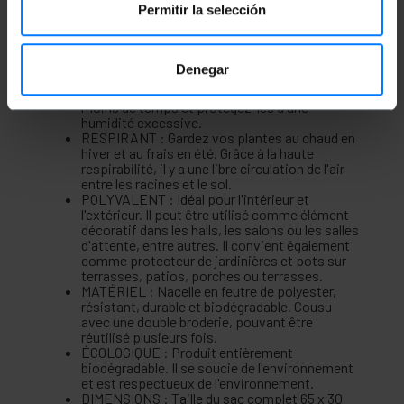
Permitir la selección
Caractéristiques du produit:
CULTURE : Idéal pour le développement des
fleurs, herbes, plantes, fruits et légumes.
Denegar
Augmenter la qualité et la vitesse de culture.
Obtenez des plantes plus vigoureuses en
moins de temps et protégez-les d'une
humidité excessive.
RESPIRANT : Gardez vos plantes au chaud en
hiver et au frais en été. Grâce à la haute
respirabilité, il y a une libre circulation de l'air
entre les racines et le sol.
POLYVALENT : Idéal pour l'intérieur et
l'extérieur. Il peut être utilisé comme élément
décoratif dans les halls, les salons ou les salles
d'attente, entre autres. Il convient également
comme protecteur de jardinières et pots sur
terrasses, patios, porches ou terrasses.
MATÉRIEL : Nacelle en feutre de polyester,
résistant, durable et biodégradable. Cousu
avec une double broderie, pouvant être
réutilisé plusieurs fois.
ÉCOLOGIQUE : Produit entièrement
biodégradable. Il se soucie de l'environnement
et est respectueux de l'environnement.
DIMENSIONS : Taille du sac complet 65 x 30