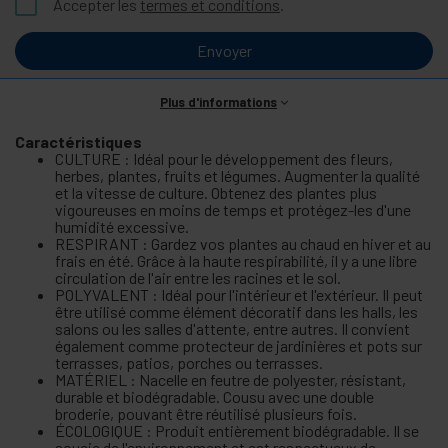
Accepter les
termes et conditions
.
Envoyer
Plus d'informations
Caractéristiques
CULTURE : Idéal pour le développement des fleurs,
herbes, plantes, fruits et légumes. Augmenter la qualité
et la vitesse de culture. Obtenez des plantes plus
vigoureuses en moins de temps et protégez-les d'une
humidité excessive.
RESPIRANT : Gardez vos plantes au chaud en hiver et au
frais en été. Grâce à la haute respirabilité, il y a une libre
circulation de l'air entre les racines et le sol.
POLYVALENT : Idéal pour l'intérieur et l'extérieur. Il peut
être utilisé comme élément décoratif dans les halls, les
salons ou les salles d'attente, entre autres. Il convient
également comme protecteur de jardinières et pots sur
terrasses, patios, porches ou terrasses.
MATÉRIEL : Nacelle en feutre de polyester, résistant,
durable et biodégradable. Cousu avec une double
broderie, pouvant être réutilisé plusieurs fois.
ÉCOLOGIQUE : Produit entièrement biodégradable. Il se
soucie de l'environnement et est respectueux de