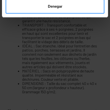
Caractéristiques du produit:
Denegar
CONCEPTION: Comprend une double couture
en bas et dans la zone de la poignée, ce qui
garantit une haute résistance.
TRANSPORT : Transport confortable et
efficace grâce à ses 4 poignées. 2 poignées
en haut qui sont excellentes pour tenir et
transporter le sac et 2 poignées en bas qui
facilitent le vidage des débris de taille.
IDÉAL : Sac étanche, idéal pour l'entretien des
patios, porches, terrasses et jardins. Il
convient non seulement aux déchets de jardin
tels que les feuilles, les clôtures ou l'herbe,
mais également aux vêtements, jouets et
autres articles qui doivent être stockés.
MATÉRIEL : Sacs en polypropylène de haute
qualité. Imperméable et résistant aux
déchirures. Couleur verte et pliable.
DIMENSIONS : Taille du sac complet 40 x 40 x
50 cm (largeur x profondeur x hauteur).
Grammage 150 g/m2.