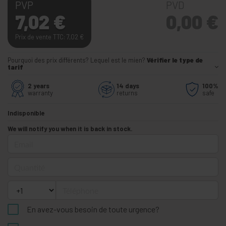
PVP
PVD
7,02
€
0,00
€
Prix de vente TTC: 7,02
€
Pourquoi des prix différents? Lequel est le mien?
Vérifier le type de
tarif
2 years
14 days
100%
warranty
returns
safe
Indisponible
We will notify you when it is back in stock.
Email
Quantité
Téléphone
En avez-vous besoin de toute urgence?