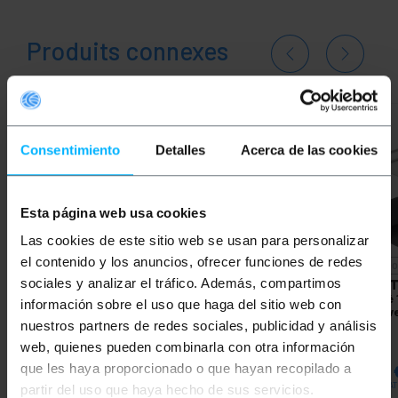
Produits connexes
Consentimiento
Detalles
Acerca de las cookies
Esta página web usa cookies
Las cookies de este sitio web se usan para personalizar
el contenido y los anuncios, ofrecer funciones de redes
INDISPONIBLE
INDISPO
sociales y analizar el tráfico. Además, compartimos
NATEC
Adaptateur
BEMATIK
Mini
BEMAT
multiport 5 en 1 USB-C
DisplayPort câble VGA
coudé 
información sobre el uso que haga del sitio web con
vers 2X USB 3.0, HDMI
mâle à mâle 5 m
mâle v
4K, USB-C PD, RJ45
nuestros partners de redes sociales, publicidad y análisis
Natec Fowler Go NMP-
web, quienes pueden combinarla con otra información
1985
PVP
PVD
PVP
PVD
PVP
que les haya proporcionado o que hayan recopilado a
31,44
€
27,92
€
24,82
€
19,39
€
3,60
31,44
€
VAT inc.
24,82
€
VAT inc.
3,60
€
VAT
partir del uso que haya hecho de sus servicios.