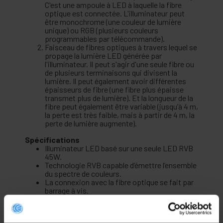
C'est une ampoule à LED à laquelle la fibre
optique est connectée. L'illuminateur peut
être monochrome (une couleur de lumière
unique) ou RGB (plusieurs couleurs
programmables par télécommande).
Faisceau de fibres optiques à travers lequel se
propage la lumière LED générée par
l'illuminateur. Il peut s'agir d'une seule fibre ou
de plusieurs terminaisons qui divisent la
lumière. Il peut également avoir différentes
épaisseurs de fibre (une fibre plus épaisse
transmet plus de lumière). Et la longueur de la
fibre peut également être variable (jusqu’à 4 m,
la perte est très faible, mais à partir de 4 m, la
perte de lumière augmente).
Spécifications
Illuminateur LED basé sur une seule LED RVB
45W.
Technologie RVB capable d’émettre l’ensemble
du spectre de couleurs.
La connexion avec la fibre optique se fait par
barrage à vis.
Taille: 300x200x80 mm.
Connexion directe à 220 VAC (prise schuko).
Programmation par télécommande