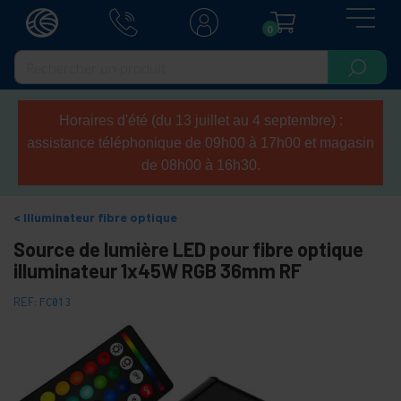
0
Horaires d'été (du 13 juillet au 4 septembre) :
assistance téléphonique de 09h00 à 17h00 et magasin
de 08h00 à 16h30.
Illuminateur fibre optique
Source de lumière LED pour fibre optique
illuminateur 1x45W RGB 36mm RF
REF:
FC013