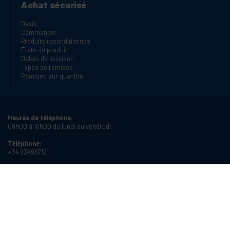
Achat sécurisé
Devis
Commander
Produits reconditionnés
États du produit
Délais de livraison
Types de remises
Remises sur quantité
Heures de téléphone:
09h00 à 18h00 du lundi au vendredi
Téléphone:
+34 934987121
Email:
info@cablematic.com
Heures d'ouverture:
08h00 à 17h00 du lundi au vendredi