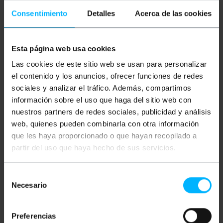
radiofréquence (RF). Télécommande
permettant de programmer la couleur,
Consentimiento
Detalles
Acerca de las cookies
l'intensité, les effets, etc.
Longueur d'onde 460nm-625nm.
Inclut presse de remorquage de type PG36,
pour la connexion par fibre optique. Par
Esta página web usa cookies
conséquent, des fibres optiques de 36 mm ou
moins doivent être utilisées.
Las cookies de este sitio web se usan para personalizar
el contenido y los anuncios, ofrecer funciones de redes
sociales y analizar el tráfico. Además, compartimos
Mesures et poids
información sobre el uso que haga del sitio web con
nuestros partners de redes sociales, publicidad y análisis
web, quienes pueden combinarla con otra información
Poids brut: 2.55 kg
Dimensions du produit (largeur x profondeur x
que les haya proporcionado o que hayan recopilado a
hauteur): 31.0 x 20.0 x 8.0 cm
partir del uso que haya hecho de sus servicios.
Nombre de colis: 1
Dimensions du colis: 30.0 x 29.0 x 11.0 cm
Selección
Necesario
de
Classification
consentimiento
Preferencias