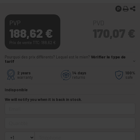
PVP
PVD
188,62
€
170,07
€
Prix de vente TTC: 188,62
€
Pourquoi des prix différents? Lequel est le mien?
Vérifier le type de
tarif
2 years
14 days
100%
warranty
returns
safe
Indisponible
We will notify you when it is back in stock.
Email
Quantité
Téléphone