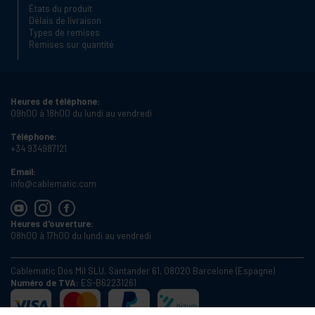
États du produit
Délais de livraison
Types de remises
Remises sur quantité
Heures de téléphone:
09h00 à 18h00 du lundi au vendredi
Téléphone:
+34 934987121
Email:
info@cablematic.com
Heures d'ouverture:
08h00 à 17h00 du lundi au vendredi
Cablematic Dos Mil SLU, Santander 61, 08020 Barcelone (Espagne)
Numéro de TVA:
ES-B62231261