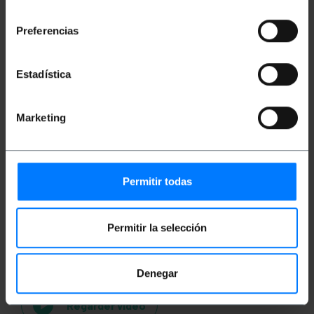
consentimiento
Nombre de colis: 1
Dimensions du colis: 14.5 x 8.0 x 6.5 cm
Preferencias
Classification
Estadística
Point de mise au point
Marketing
Permitir todas
Permitir la selección
Vidéos
Denegar
Regarder vidéo