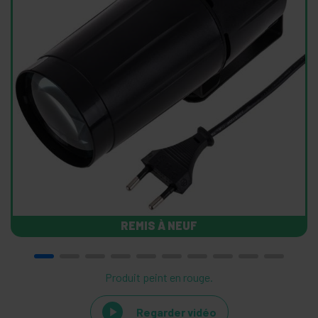
REMIS À NEUF
Produit peint en rouge.
Regarder vidéo