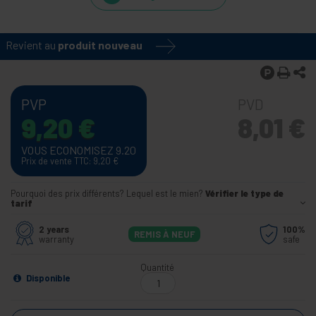
Revient au
produit nouveau
PVP
PVD
9,20
€
8,01
€
VOUS ECONOMISEZ 9.20
Prix de vente TTC: 9,20
€
Pourquoi des prix différents? Lequel est le mien?
Vérifier le type de
tarif
2 years
100%
REMIS À NEUF
warranty
safe
Quantité
Disponible