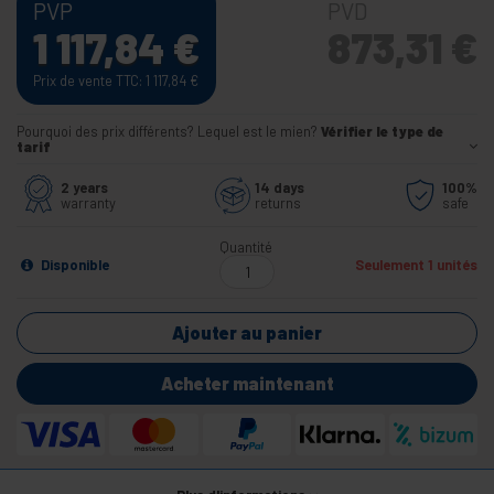
PVP
PVD
1 117,84
€
873,31
€
Prix de vente TTC: 1 117,84
€
Pourquoi des prix différents? Lequel est le mien?
Vérifier le type de
tarif
2 years
14 days
100%
warranty
returns
safe
Quantité
Disponible
Seulement 1 unités
Ajouter au panier
Acheter maintenant