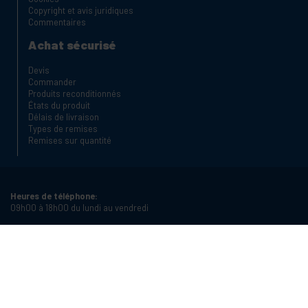
Copyright et avis juridiques
Commentaires
Achat sécurisé
Devis
Commander
Produits reconditionnés
États du produit
Délais de livraison
Types de remises
Remises sur quantité
Heures de téléphone:
09h00 à 18h00 du lundi au vendredi
Téléphone:
+34 934987121
Email:
info@cablematic.com