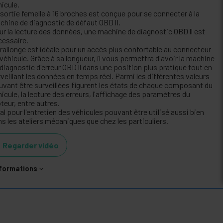
icule.
 sortie femelle à 16 broches est conçue pour se connecter à la
chine de diagnostic de défaut OBD lI.
ur la lecture des données, une machine de diagnostic OBD ll est
cessaire.
 rallonge est idéale pour un accès plus confortable au connecteur
véhicule. Grâce à sa longueur, il vous permettra d'avoir la machine
diagnostic d'erreur OBD ll dans une position plus pratique tout en
veillant les données en temps réel. Parmi les différentes valeurs
uvant être surveillées figurent les états de chaque composant du
icule, la lecture des erreurs, l'affichage des paramètres du
teur, entre autres.
al pour l'entretien des véhicules pouvant être utilisé aussi bien
s les ateliers mécaniques que chez les particuliers.
Regarder vidéo
nformations