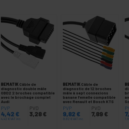
BEMATIK
Câble de
BEMATIK
Câble de
B
diagnostic double mâle
diagnostic de 12 broches
di
OBD2 2 broches compatible
mâle à sept connexions
br
avec le brochage complet
banane femelle compatible
av
Audi
avec Renault et Bosch KTS
S
PVP
PVD
PVP
PVD
P
4,42
€
3,28
€
9,82
€
7,89
€
7
4,42
€
VAT inc.
9,82
€
VAT inc.
7,