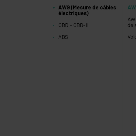
AWG (Mesure de câbles
AWG
électriques)
AWG
OBD - OBD-II
de 
Voi
ABS