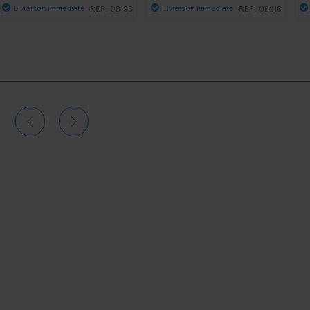
Livraison immédiate
Livraison immédiate
REF:
OB195
REF:
OB216
Quantité
Quantité