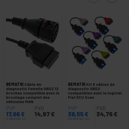
Housse de siège et coffre de voiture
Housses de siège de voiture
Fusibles automobile et porte-fusibles
Indicateurs de compression
-
OBD OBDII OBD2 EOBD
Adaptateur OBD OBD2 EOBD
OB2 OBD OBDII EOBD
Outils OBD
Pièces et outils du système de freinage
BEMATIK
Câble de
BEMATIK
Kit 6 câbles de
diagnostic femelle OBD2 12
diagnostic OBD2
Support caméra tablette téléphone
broches compatible avec le
compatibles avec le logiciel
brochage complet des
Fiat ECU Scan
+
véhicules MAN
ExpressCard SD PCMCIA CF
PVP
PVD
PVP
PVD
+
Bloc d'alimentation
17,66
€
14,97
€
38,55
€
34,76
€
+
Gaming
17,66
€
VAT inc.
38,55
€
VAT inc.
interrupteurs magnétiques