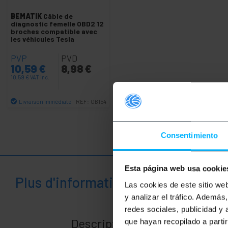
+
BEMATIK
Câble de
Loisir
diagnostic femelle OBD2 12
broches compatible avec
les véhicules Tesla
+
Espace
médical
PVP
PVD
10,59
€
8,98
€
10,59
€
VAT inc.
Livraison immédiate
REF:
OB154
Quantité
Consentimiento
Esta página web usa cookie
Plus d'informations
Las cookies de este sitio we
y analizar el tráfico. Ademá
redes sociales, publicidad y
Description
que hayan recopilado a parti