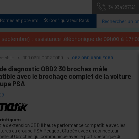
+34 934987121
Bornes et potelets
🛠️ Configurateur Rack
u 4 septembre) : assistance téléphonique de 09h00 à 17
tomobile
OBD OBDII OBD2 EOBD
OB2 OBD OBDII EOBD
 de diagnostic OBD2 30 broches mâle
ible avec le brochage complet de la voiture
oupe PSA
99
ristiques
ble d'extension OBD II haute performance compatible avec les
itures du groupe PSA Peugeot Citroën avec un connecteur
melle 30 broches qui communique avec le port spécifique du