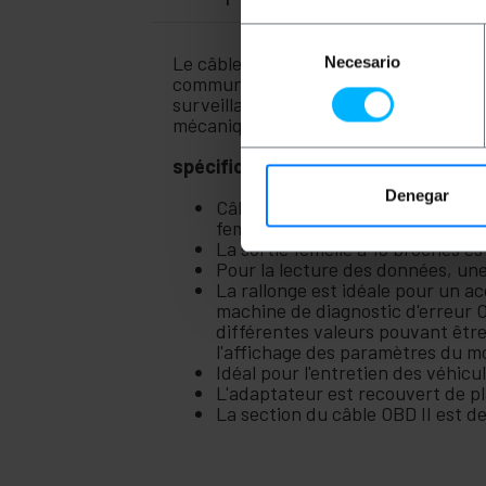
Selección
Le câble de connexion OBD ll (On Boar
Necesario
de
communiquer avec une machine de diag
consentimiento
surveillance et un contrôle complets d
mécaniques que chez les particuliers.
spécifications
Denegar
Câble d'extension OBD II haute
femelle 30 broches qui communiq
La sortie femelle à 16 broches e
Pour la lecture des données, une
La rallonge est idéale pour un a
machine de diagnostic d'erreur O
différentes valeurs pouvant être
l'affichage des paramètres du mo
Idéal pour l'entretien des véhicu
L'adaptateur est recouvert de pla
La section du câble OBD II est 