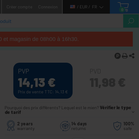
Créer compte
Connexion
/ EUR /
FR
0
h00 et magasin de 08h00 à 16h30.
PVP
PVD
14,13
€
11,98
€
Prix de vente TTC: 14,13
€
Pourquoi des prix différents? Lequel est le mien?
Vérifier le type
de tarif
2 years
14 days
100%
warranty
returns
safe