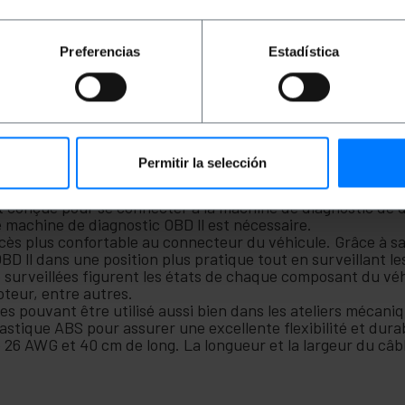
d Diagnostics) permet à différentes unités du véhicule (vo
Preferencias
Estadística
nostic OBD ll afin qu'elle détecte les défauts du véhicul
es différents composants du véhicule . Il peut être utilisé a
Permitir la selección
 performance compatible avec les voitures du groupe PSA 
ue avec le port spécifique du véhicule.
st conçue pour se connecter à la machine de diagnostic de d
 machine de diagnostic OBD ll est nécessaire.
ccès plus confortable au connecteur du véhicule. Grâce à sa 
BD ll dans une position plus pratique tout en surveillant l
 surveillées figurent les états de chaque composant du véhi
teur, entre autres.
les pouvant être utilisé aussi bien dans les ateliers mécani
stique ABS pour assurer une excellente flexibilité et durab
de 26 AWG et 40 cm de long. La longueur et la largeur du c