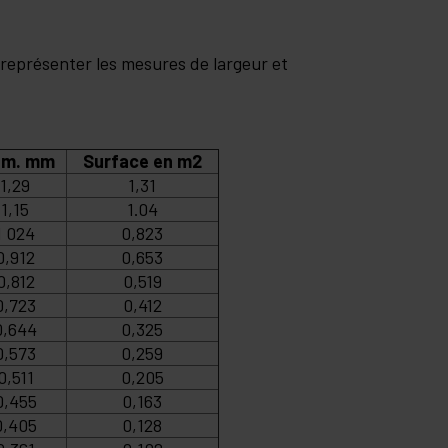
 représenter les mesures de largeur et
am. mm
Surface en m2
1,29
1,31
1,15
1.04
1 024
0,823
0,912
0,653
0,812
0,519
0,723
0,412
0,644
0,325
0,573
0,259
0,511
0,205
0,455
0,163
0,405
0,128