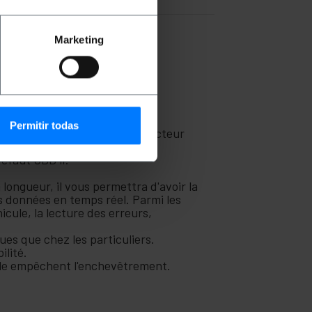
itures, camions et motos) de
Marketing
e, reprogramme, assure une
ussi bien dans les ateliers
Permitir todas
Peugeot Citroën avec un connecteur
éfaut OBD lI.
longueur, il vous permettra d'avoir la
es données en temps réel. Parmi les
cule, la lecture des erreurs,
ques que chez les particuliers.
ilité.
âble empêchent l'enchevêtrement.