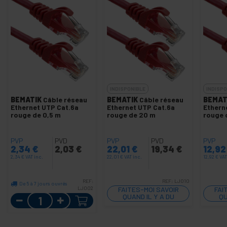
INDISPONIBLE
INDISPO
BEMATIK
Câble réseau
BEMATIK
Câble réseau
BEMAT
Ethernet UTP Cat.6a
Ethernet UTP Cat.6a
Ethern
rouge de 0,5 m
rouge de 20 m
rouge 
PVP
PVD
PVP
PVD
PVP
2,34
€
2,03
€
22,01
€
19,34
€
12,9
2,34
€
VAT inc.
22,01
€
VAT inc.
12,92
€
VAT
REF:
REF:
LJ010
De 5 à 7 jours ouvrés
LJ002
FAITES-MOI SAVOIR
FAI
Quantité
QUAND IL Y A DU
QU
STOCK