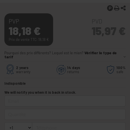
PVP
PVD
18,18
€
15,97
€
Prix de vente TTC: 18,18
€
Pourquoi des prix différents? Lequel est le mien?
Vérifier le type de
tarif
2 years
14 days
100%
warranty
returns
safe
Indisponible
We will notify you when it is back in stock.
Email
Quantité
Téléphone