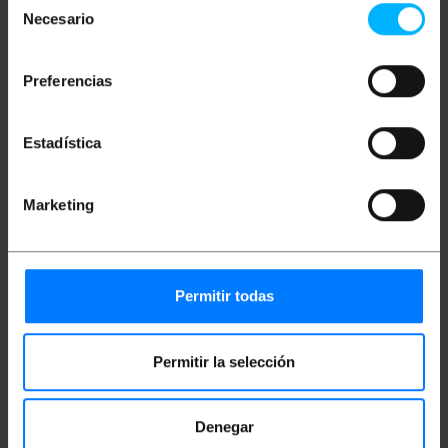
Catégorie de câble réseau Ethernet RJ45 6a
Necesario
de
UTP (Cat. 6a).
Longueur de fil : 15 m.
consentimiento
Câble Ethernet couleur rouge.
Débit en bauds : 10Gbps (10000Mbps) sur 100
Preferencias
mètres.
Bande passante maximale par régulation :
500 MHz.
Estadística
Connecteurs RJ45 avec languette de
verrouillage.
Marketing
Mesures et poids
Poids brut: 702 g
Permitir todas
Dimensions du produit (largeur x profondeur x
hauteur): 20.0 x 20.0 x 4.2 cm
Nombre de colis: 1
Dimensions du colis: 20.0 x 20.0 x 4.2 cm
Permitir la selección
Denegar
Classification