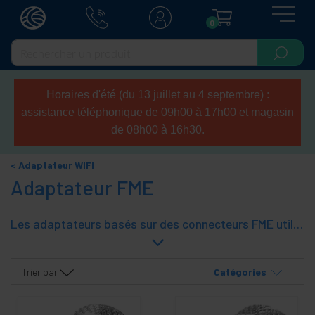
0
Horaires d'été (du 13 juillet au 4 septembre) :
assistance téléphonique de 09h00 à 17h00 et magasin
de 08h00 à 16h30.
Adaptateur WIFI
Adaptateur FME
Les adaptateurs basés sur des connecteurs FME utilisé dans les points d'accès et adaptateurs sans fil 802.11 pour la connexion aux antennes et de câbles, en plus de d'autres adaptateurs réseau sur la base de câble coaxial.
Trier par
Catégories