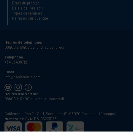
États du produit
Délais de livraison
Types de remises
Remises sur quantité
Heures de téléphone:
09h00 à 18h00 du lundi au vendredi
Téléphone:
+34 934987121
Email:
info@cablematic.com
Heures d'ouverture:
08h00 à 17h00 du lundi au vendredi
Cablematic Dos Mil SLU, Santander 61, 08020 Barcelone (Espagne)
Numéro de TVA:
ES-B62231261