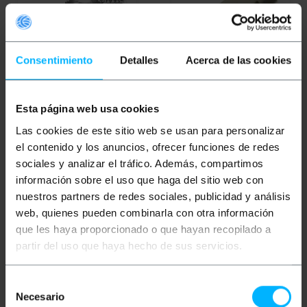
Consentimiento
Detalles
Acerca de las cookies
OUTLET
95%
OUTLET
85%
Esta página web usa cookies
BEMATIK
Adaptateur
BEMATIK
Adaptateur
FME-Mâle/Femelle-
FME-Mâle/FME-Mâle
Las cookies de este sitio web se usan para personalizar
RSMA
el contenido y los anuncios, ofrecer funciones de redes
sociales y analizar el tráfico. Además, compartimos
PVP
PVD
PVP
PVD
información sobre el uso que haga del sitio web con
2,66
€
2,33
€
1,32
€
1,17
€
0,13
€
0,12
€
0,20
€
0,18
€
nuestros partners de redes sociales, publicidad y análisis
0,13
€
VAT inc.
0,20
€
VAT inc.
web, quienes pueden combinarla con otra información
que les haya proporcionado o que hayan recopilado a
REF:
REF:
Livraison immédiate
Livraison immédiate
WH068
WH061
partir del uso que haya hecho de sus servicios.
Quantité
Quantité
Selección
Necesario
de