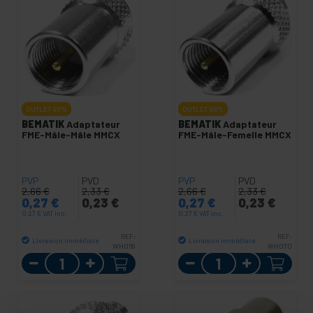
OUTLET
90%
OUTLET
90%
BEMATIK
Adaptateur
BEMATIK
Adaptateur
FME-Mâle-Mâle MMCX
FME-Mâle-Femelle MMCX
PVP
PVD
PVP
PVD
2,66
€
2,33
€
2,66
€
2,33
€
0,27
€
0,23
€
0,27
€
0,23
€
0,27
€
VAT inc.
0,27
€
VAT inc.
REF:
REF:
Livraison immédiate
Livraison immédiate
WH069
WH070
Quantité
Quantité