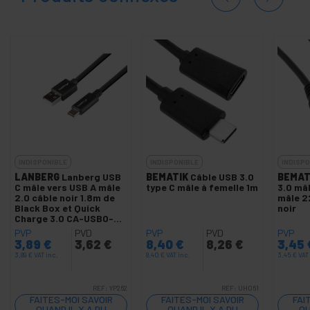
INDISPONIBLE
INDISPONIBLE
INDISPO
LANBERG
Lanberg USB
BEMATIK
Câble USB 3.0
BEMAT
C mâle vers USB A mâle
type C mâle à femelle 1m
3.0 mâ
2.0 câble noir 1.8m de
mâle 2
Black Box et Quick
noir
Charge 3.0 CA-USBO-
15CU-0018-BK
PVP
PVD
PVP
PVD
PVP
3,89
€
3,62
€
8,40
€
8,26
€
3,45
3,89
€
VAT inc.
8,40
€
VAT inc.
3,45
€
VAT
REF:
YP262
REF:
UH061
FAITES-MOI SAVOIR
FAITES-MOI SAVOIR
FAI
QUAND IL Y A DU
QUAND IL Y A DU
QU