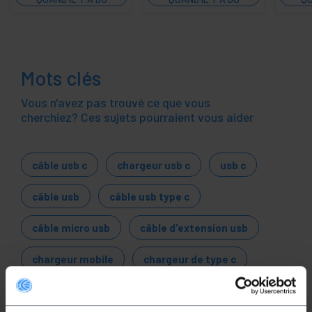
STOCK
STOCK
Mots clés
Vous n'avez pas trouvé ce que vous
cherchiez? Ces sujets pourraient vous aider
câble usb c
chargeur usb c
usb c
câble usb
câble usb type c
câble micro usb
câble d'extension usb
chargeur mobile
chargeur de type c
Câble USB
Adaptateur USB