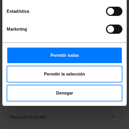
60W de puissance).
Estadística
Spécifications
Câble USB 3.1 de type C réversible (compatible
avec USB 3.1 Gen 1 et Gen 2). Câble haute
performance qui transfère les données à une
Marketing
vitesse maximale de 10 Gbps.
Il intègre le chipset E-Mark, qui prend en
charge la charge rapide intelligente
(spécification version 1.1, standard 56
kilohms).
Permitir todas
Le câble USB 3.1 utilise une puce de contrôle
d'alimentation intelligente pour l'utilisation de
périphériques 5A (> 60W de puissance).
Il est doté d’un connecteur USB mâle de type C
Permitir la selección
réversible aux deux extrémités du câble. Le
connecteur réversible peut être inséré dans
n’importe quelle position.
Câble noir, avec connecteurs de haute qualité
Denegar
et longueur de 50 cm.
Mesures et poids