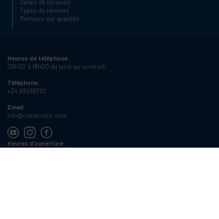
Délais de livraison
Types de remises
Remises sur quantité
Heures de téléphone:
09h00 à 18h00 du lundi au vendredi
Téléphone:
+34 934987121
Email:
info@cablematic.com
Heures d'ouverture:
08h00 à 17h00 du lundi au vendredi
Cablematic Dos Mil SLU, Santander 61, 08020 Barcelone (Espagne)
Numéro de TVA:
ES-B62231261