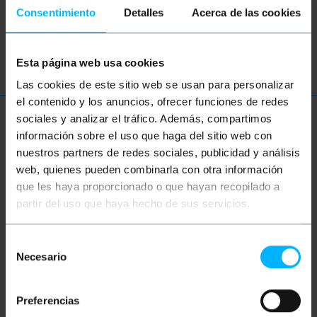
Convertisseur USB
USB 1.1
USB 2.0
Consentimiento
Detalles
Acerca de las cookies
USB 3.0
Esta página web usa cookies
Las cookies de este sitio web se usan para personalizar
el contenido y los anuncios, ofrecer funciones de redes
sociales y analizar el tráfico. Además, compartimos
Plus d'informations
información sobre el uso que haga del sitio web con
nuestros partners de redes sociales, publicidad y análisis
web, quienes pueden combinarla con otra información
Description
que les haya proporcionado o que hayan recopilado a
partir del uso que haya hecho de sus servicios.
Câble USB 3.1 de type C réversible (compatible avec
USB 3.1 Gen 1 et Gen 2). Câble haute performance qui
Selección
transfère les données à une vitesse maximale de 10
Necesario
de
Gbps. Il intègre le chipset E-Mark, qui prend en
charge la charge rapide intelligente (spécification
consentimiento
version 1.1, standard 56 kilohms). Le câble USB 3.1
utilise une puce de contrôle d'alimentation
Preferencias
intelligente pour l'utilisation de périphériques 5A (>