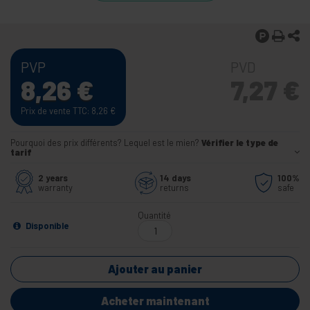
PVP
PVD
8,26
€
7,27
€
Prix de vente TTC: 8,26
€
Pourquoi des prix différents? Lequel est le mien?
Vérifier le type de
tarif
2 years
14 days
100%
warranty
returns
safe
Quantité
Disponible
Ajouter au panier
Acheter maintenant