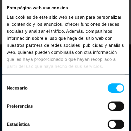
Réessayez avec d'autres termes.
Esta página web usa cookies
Las cookies de este sitio web se usan para personalizar
el contenido y los anuncios, ofrecer funciones de redes
sociales y analizar el tráfico. Además, compartimos
información sobre el uso que haga del sitio web con
nuestros partners de redes sociales, publicidad y análisis
Besoin d'aide?
S'il vous plaît, consultez
web, quienes pueden combinarla con otra información
notre FAQ et pages d'aide
que les haya proporcionado o que hayan recopilado a
partir del uso que haya hecho de sus servicios.
Service client
Selección
Necesario
Informations de contact
de
Notre magasin
consentimiento
Êtes-vous un fabricant ou un distributeur?
Canal des plaintes
Preferencias
Chariots de charge pour ordinateurs portables et tablettes
Rack Dolapları
À propos de Cablematic
Estadística