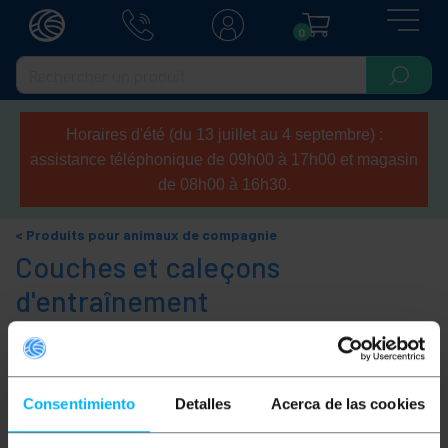
0
Horaires d'été (du 13 juillet au 4 septembre) :
assistance téléphonique de 09h00 à 17h00 et magasin
de 08h00 à 16h30.
Produits pour animaux de compagnie
Couches et caleçons
d'entraînement
Trier par
Catégories
Consentimiento
Detalles
Acerca de las cookies
Aucun résultat trouvé pour votre demande.