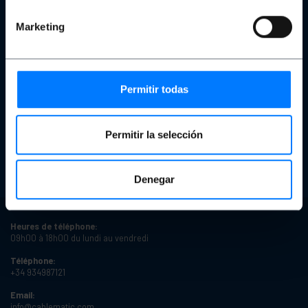
Notre équipe
Politique de protection des données personnelles et vie privée
Marketing
Cookies
Copyright et avis juridiques
Commentaires
Achat sécurisé
Permitir todas
Devis
Commander
Produits reconditionnés
Permitir la selección
États du produit
Délais de livraison
Types de remises
Remises sur quantité
Denegar
Heures de téléphone:
09h00 à 18h00 du lundi au vendredi
Téléphone:
+34 934987121
Email:
info@cablematic.com