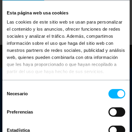
Aucun résultat trouvé pour votre demande.
Esta página web usa cookies
Réessayez avec d'autres termes.
Las cookies de este sitio web se usan para personalizar
el contenido y los anuncios, ofrecer funciones de redes
sociales y analizar el tráfico. Además, compartimos
información sobre el uso que haga del sitio web con
nuestros partners de redes sociales, publicidad y análisis
Besoin d'aide?
S'il vous plaît, consultez
web, quienes pueden combinarla con otra información
notre FAQ et pages d'aide
que les haya proporcionado o que hayan recopilado a
partir del uso que haya hecho de sus servicios.
Service client
Selección
Informations de contact
Necesario
Notre magasin
de
Êtes-vous un fabricant ou un distributeur?
consentimiento
Canal des plaintes
Chariots de charge pour ordinateurs portables et tablettes
Preferencias
Rack Dolapları
À propos de Cablematic
Estadística