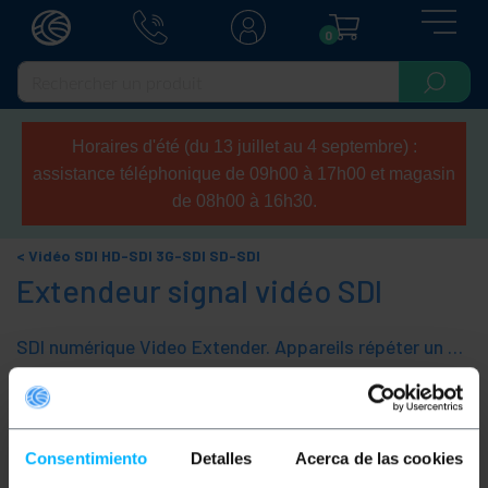
0
Horaires d'été (du 13 juillet au 4 septembre) :
assistance téléphonique de 09h00 à 17h00 et magasin
de 08h00 à 16h30.
Vidéo SDI HD-SDI 3G-SDI SD-SDI
Extendeur signal vidéo SDI
SDI numérique Video Extender. Appareils répéter un signal SDI et vous permettent de prolonger le câble SDI limite. Interface numérique série (SDI) est un format vidéo numérique, utilisée pour la transmission d'un signal vidéo non comprimé (vidéo RVB) sans cryptage (éventuellement y compris audio). Est également utilisé pour transmettre des paquets de données. Les spécifications de ce format spécifié par l'UITBT-R-656 pour la transmission de signaux vidéo à composantes numériques. La transmission des données à l'aide de 270 Mbits/s. Dans cette section, vous trouverez toutes sortes d'appareils électroniques sur le format SDI et ses dérivés: HD-SDI, SD-SDI et 3G-SDI.
Trier par
Catégories
Consentimiento
Detalles
Acerca de las cookies