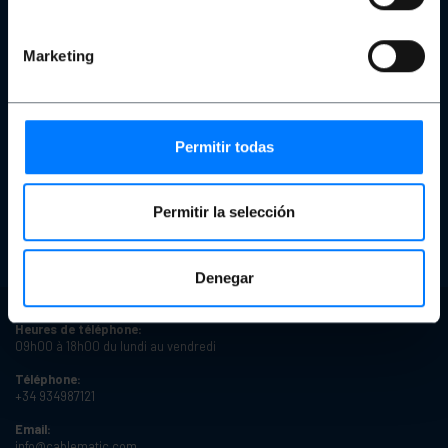
Notre équipe
Politique de protection des données personnelles et vie privée
Cookies
Marketing
Copyright et avis juridiques
Commentaires
Achat sécurisé
Permitir todas
Devis
Commander
Produits reconditionnés
États du produit
Permitir la selección
Délais de livraison
Types de remises
Remises sur quantité
Denegar
Heures de téléphone:
09h00 à 18h00 du lundi au vendredi
Téléphone:
+34 934987121
Email:
info@cablematic.com