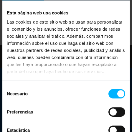
Esta página web usa cookies
Aucun résultat trouvé pour votre demande.
Las cookies de este sitio web se usan para personalizar
Réessayez avec d'autres termes.
el contenido y los anuncios, ofrecer funciones de redes
sociales y analizar el tráfico. Además, compartimos
información sobre el uso que haga del sitio web con
nuestros partners de redes sociales, publicidad y análisis
Besoin d'aide?
S'il vous plaît, consultez
web, quienes pueden combinarla con otra información
notre FAQ et pages d'aide
que les haya proporcionado o que hayan recopilado a
partir del uso que haya hecho de sus servicios.
Service client
Selección
Informations de contact
Necesario
Notre magasin
de
Êtes-vous un fabricant ou un distributeur?
consentimiento
Canal des plaintes
Chariots de charge pour ordinateurs portables et tablettes
Preferencias
Rack Dolapları
À propos de Cablematic
Estadística