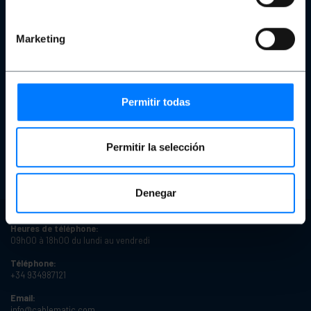
Notre équipe
Politique de protection des données personnelles et vie privée
Cookies
Marketing
Copyright et avis juridiques
Commentaires
Achat sécurisé
Permitir todas
Devis
Commander
Produits reconditionnés
États du produit
Permitir la selección
Délais de livraison
Types de remises
Remises sur quantité
Denegar
Heures de téléphone:
09h00 à 18h00 du lundi au vendredi
Téléphone:
+34 934987121
Email:
info@cablematic.com