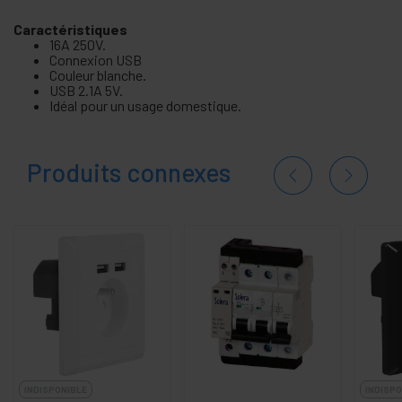
Caractéristiques
16A 250V.
Connexion USB
Couleur blanche.
USB 2.1A 5V.
Idéal pour un usage domestique.
Produits connexes
INDISPONIBLE
INDISPO