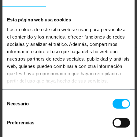
prise
connecteur
connexion
Esta página web usa cookies
mur
Las cookies de este sitio web se usan para personalizar
el contenido y los anuncios, ofrecer funciones de redes
sociales y analizar el tráfico. Además, compartimos
información sobre el uso que haga del sitio web con
nuestros partners de redes sociales, publicidad y análisis
Plus d'informations
web, quienes pueden combinarla con otra información
que les haya proporcionado o que hayan recopilado a
partir del uso que haya hecho de sus servicios.
Description
Selección
Produit qui propose une embase bipolaire 16A 250V
Necesario
de
avec obturateur blanc 83x81mm, équipée de
consentimiento
contacts argent à haut pouvoir de coupure. Cette
fonctionnalité est unique car elle offre une sécurité
Preferencias
supplémentaire aux utilisateurs et aux appareils
connectés. De plus, cette base bipolaire dispose
d'un port USB 2.1A 5V qui permet de recharger