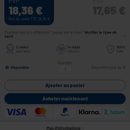
PVP
PVD
18,36
€
17,65
€
Prix de vente TTC: 18,36
€
Pourquoi des prix différents? Lequel est le mien?
Vérifier le type de
tarif
2 years
14 days
100%
warranty
returns
safe
Quantité
Disponible
Disponible plus de 10
Ajouter au panier
Acheter maintenant
Plus d'informations