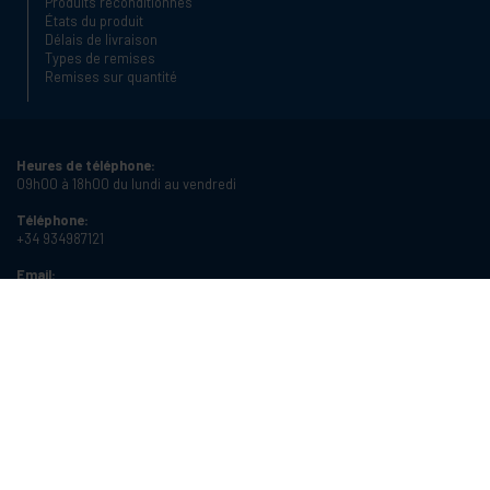
Produits reconditionnés
États du produit
Délais de livraison
Types de remises
Remises sur quantité
Heures de téléphone:
09h00 à 18h00 du lundi au vendredi
Téléphone:
+34 934987121
Email:
info@cablematic.com
Heures d'ouverture:
08h00 à 17h00 du lundi au vendredi
Cablematic Dos Mil SLU, Santander 61, 08020 Barcelone (Espagne)
Numéro de TVA:
ES-B62231261