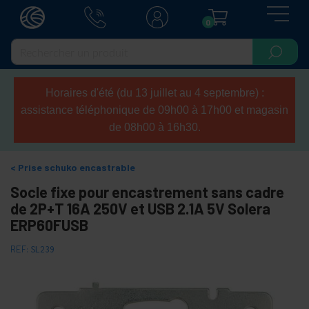
0
Horaires d'été (du 13 juillet au 4 septembre) :
assistance téléphonique de 09h00 à 17h00 et magasin
de 08h00 à 16h30.
Prise schuko encastrable
Socle fixe pour encastrement sans cadre
de 2P+T 16A 250V et USB 2.1A 5V Solera
ERP60FUSB
REF:
SL239