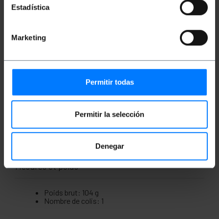
facilement les appareils électroniques. Cette base
Estadística
bipolaire avec USB est une solution parfaite pour
ceux qui recherchent une solution sûre et
performante pour leurs appareils
électroniques.Fabriqué par Solera sous la référence
Marketing
ERP60FUSB.
Caractéristiques
16A 250V.
Permitir todas
Connexion USB
Couleur blanche.
USB 2.1A 5V.
Idéal pour un usage domestique.
Permitir la selección
Compatible avec la plupart des appareils.
Technologie avancée
Denegar
Mesures et poids
Poids brut: 104 g
Nombre de colis: 1