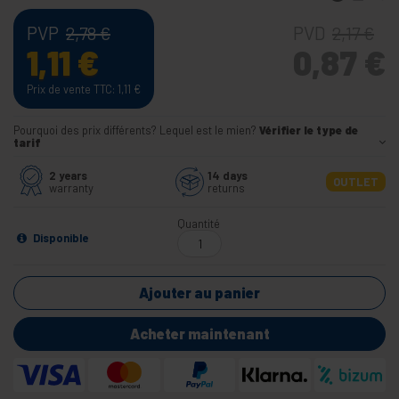
PVP
PVD
2,78
€
2,17
€
1,11
€
0,87
€
Prix de vente TTC: 1,11
€
Pourquoi des prix différents? Lequel est le mien?
Vérifier le type de
tarif
2 years
14 days
OUTLET
warranty
returns
Quantité
Disponible
Ajouter au panier
Acheter maintenant