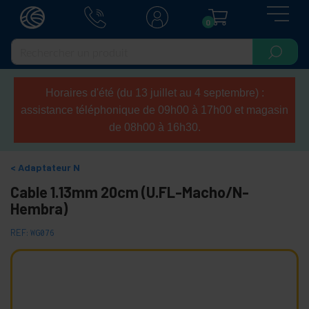
0
Horaires d'été (du 13 juillet au 4 septembre) :
assistance téléphonique de 09h00 à 17h00 et magasin
de 08h00 à 16h30.
Adaptateur N
Cable 1.13mm 20cm (U.FL-Macho/N-
Hembra)
REF:
WG076