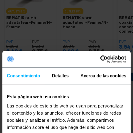
OUTLET
85%
OUTLET
85%
BEMATIK
SSMB
BEMATIK
SSMB
BEMAT
adaptateur-Femme/N-
adaptateur-Femme/N-
coaxia
Femme
Macho
connec
connec
PVP
PVD
PVP
PVD
PVP
3,94
2,66
€
2,33
€
2,66
€
2,33
€
0,40
€
0,35
€
0,40
€
0,35
€
3,94
€
VAT 
0,40
€
VAT inc.
0,40
€
VAT inc.
REF:
REF:
Livraison immédiate
Livraison immédiate
Livrai
WH054
WH053
Quantité
Quantité
Consentimiento
Detalles
Acerca de las cookies
Esta página web usa cookies
Mots clés
Las cookies de este sitio web se usan para personalizar
el contenido y los anuncios, ofrecer funciones de redes
Vous n'avez pas trouvé ce que vous
sociales y analizar el tráfico. Además, compartimos
cherchiez? Ces sujets pourraient vous aider
información sobre el uso que haga del sitio web con