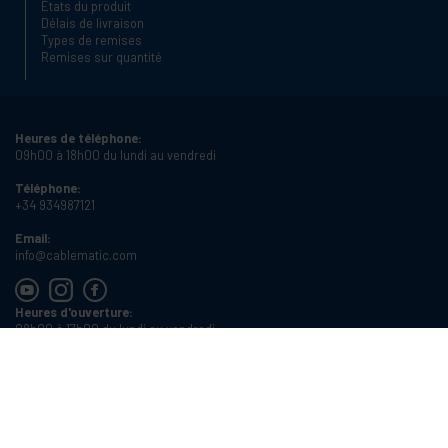
États du produit
Délais de livraison
Types de remises
Remises sur quantité
Heures de téléphone:
09h00 à 18h00 du lundi au vendredi
Téléphone:
+34 934987121
Email:
info@cablematic.com
Heures d'ouverture:
08h00 à 17h00 du lundi au vendredi
Cablematic Dos Mil SLU, Santander 61, 08020 Barcelone (Espagne)
Numéro de TVA:
ES-B62231261