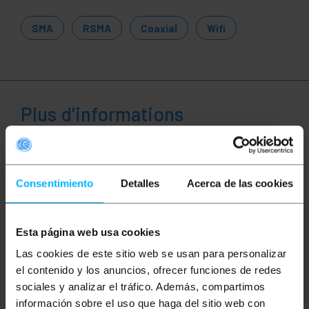
SMA
RSMA
Coaxial
Wifi
Plus d'informations
Description
Consentimiento
Detalles
Acerca de las cookies
Câble coaxial RG-174RF de 20 cm de long, idéal pour
ceux qui ont besoin d'un cordon de brassage ou d'un
adaptateur de connecteur. Il dispose d'un
Esta página web usa cookies
connecteur Hirose MS-151-C-LP-Male à une
extrémité et d'un connecteur N-Femelle à l'autre,
Las cookies de este sitio web se usan para personalizar
offrant une connexion sûre et de qualité. C'est
el contenido y los anuncios, ofrecer funciones de redes
l'option parfaite pour ceux qui ont besoin de
sociales y analizar el tráfico. Además, compartimos
connecter un appareil avec des connecteurs Hirose
MS-151-C-LP-Male et N-Female.
información sobre el uso que haga del sitio web con