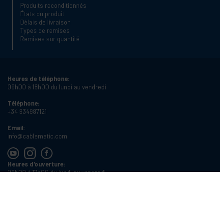
Produits reconditionnés
États du produit
Délais de livraison
Types de remises
Remises sur quantité
Heures de téléphone:
09h00 à 18h00 du lundi au vendredi
Téléphone:
+34 934987121
Email:
info@cablematic.com
Heures d'ouverture:
08h00 à 17h00 du lundi au vendredi
Cablematic Dos Mil SLU, Santander 61, 08020 Barcelone (Espagne)
Numéro de TVA:
ES-B62231261