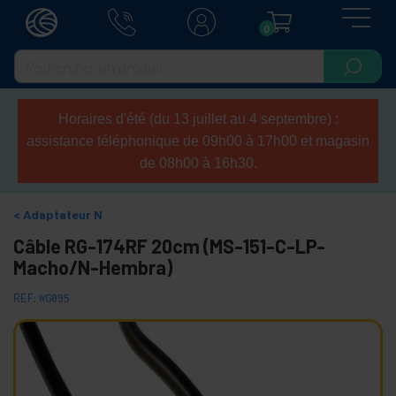
0
Horaires d'été (du 13 juillet au 4 septembre) :
assistance téléphonique de 09h00 à 17h00 et magasin
de 08h00 à 16h30.
Adaptateur N
Câble RG-174RF 20cm (MS-151-C-LP-
Macho/N-Hembra)
REF:
WG095