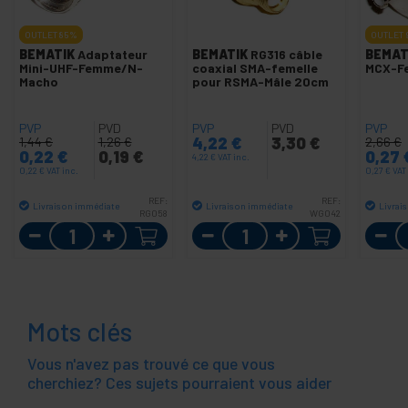
OUTLET
85%
OUTLET
BEMATIK
Adaptateur
BEMATIK
RG316 câble
BEMAT
Mini-UHF-Femme/N-
coaxial SMA-femelle
MCX-F
Macho
pour RSMA-Mâle 20cm
PVP
PVD
PVP
PVD
PVP
4,22
€
3,30
€
1,44
€
1,26
€
2,66
€
0,22
€
0,19
€
0,27
4,22
€
VAT inc.
0,22
€
VAT inc.
0,27
€
VAT
REF:
REF:
Livraison immédiate
Livraison immédiate
Livrai
RG058
WG042
Quantité
Quantité
Mots clés
Vous n'avez pas trouvé ce que vous
cherchiez? Ces sujets pourraient vous aider