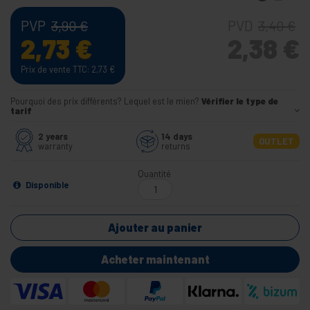
PVP
PVD
3,90
€
3,40
€
2,73
€
2,38
€
Prix de vente TTC: 2,73
€
Pourquoi des prix différents? Lequel est le mien?
Vérifier le type de
tarif
2 years
14 days
OUTLET
warranty
returns
Quantité
Disponible
Ajouter au panier
Acheter maintenant