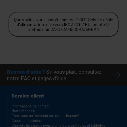
Que voulez-vous savoir Lanberg EIGHT Schuko câble
d'alimentation mâle vers IEC 320 C7 EU femelle 1,8
mètres noir CA-C7CA-10CC-0018-BK ?
Besoin d'aide?
S'il vous plaît, consultez
notre FAQ et pages d'aide
Service client
Informations de contact
Notre magasin
Êtes-vous un fabricant ou un distributeur?
Canal des plaintes
Chariots de charge pour ordinateurs portables et tablettes