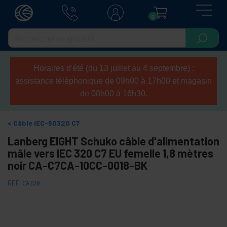
0
Horaires d'été (du 13 juillet au 4 septembre) :
assistance téléphonique de 09h00 à 17h00 et magasin
de 08h00 à 16h30.
Câble IEC-60320 C7
Lanberg EIGHT Schuko câble d'alimentation
mâle vers IEC 320 C7 EU femelle 1,8 mètres
noir CA-C7CA-10CC-0018-BK
REF:
CA320