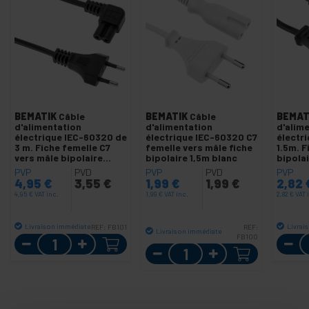
BEMATIK
Câble
BEMATIK
Câble
BEMAT
d'alimentation
d'alimentation
d'alim
électrique IEC-60320 de
électrique IEC-60320 C7
électr
3 m. Fiche femelle C7
femelle vers mâle fiche
1.5m. F
vers mâle bipolaire
bipolaire 1,5m blanc
bipola
coudé
PVP
PVD
PVP
PVD
PVP
4,95
€
3,55
€
1,99
€
1,99
€
2,82
4,95
€
VAT inc.
1,99
€
VAT inc.
2,82
€
VAT 
Livraison immédiate
Livrai
REF:
FB101
REF:
Livraison immédiate
Quantité
FB100
Quantité