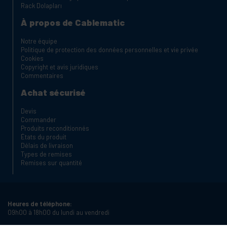
Rack Dolapları
À propos de Cablematic
Notre équipe
Politique de protection des données personnelles et vie privée
Cookies
Copyright et avis juridiques
Commentaires
Achat sécurisé
Devis
Commander
Produits reconditionnés
États du produit
Délais de livraison
Types de remises
Remises sur quantité
Heures de téléphone:
09h00 à 18h00 du lundi au vendredi