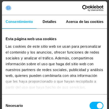
Mots clés
Vous n'avez pas trouvé ce que vous
cherchiez? Ces sujets pourraient vous aider
Consentimiento
Detalles
Acerca de las cookies
cordon d'alimentation
fil c7 coupleur
Esta página web usa cookies
Las cookies de este sitio web se usan para personalizar
électrique
alimentation
pc
el contenido y los anuncios, ofrecer funciones de redes
sociales y analizar el tráfico. Además, compartimos
ordinateur
électricité
câble
información sobre el uso que haga del sitio web con
électronique
électricien
courant
nuestros partners de redes sociales, publicidad y análisis
web, quienes pueden combinarla con otra información
tension
que les haya proporcionado o que hayan recopilado a
partir del uso que haya hecho de sus servicios.
Selección
Necesario
de