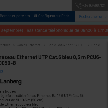
+34 934987121
Bornes et potelets
🛠️ Configurateur Rack
u 4 septembre) : assistance téléphonique de 09h00 à 17
thernet
Câbles Ethernet
Câble Cat.6 / cat.6A UTP
Câble
 réseau Ethernet UTP Cat.6 bleu 0,5 m PCU6-
0050-B
12
ristiques
tégorie de câble réseau Ethernet RJ45 6 UTP (Cat. 6).
gueur de fil : 0,5 m (50 cm).
ble Ethernet couleur bleu.