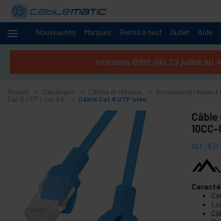
Nouveautés
Marques
Remis à neuf
Outlet
Aide
Câbles
-
et
Horaires d'été (du 13 juillet a
réseaux
+
Accessoires M.2 SSD SATA HDD SAS
Accueil
Catalogue
Câbles et réseaux
Accessoires réseau E
+
Accessoires FireWire
Cat.6 UTP / cat.6A
Câble Cat.6 UTP bleu
+
Adaptateur IDE ATA
Câble
+
10CC-
Adaptateur Bluetooth et accessoires
+
Port parallèle
REF:
RJ1
+
Adaptateur RS232
+
câble BCC
+
Caracté
Cable et adaptateur MIDI
Ca
+
Câbles et accessoires USB
Lon
Câ
+
Câbles CISCO Systems