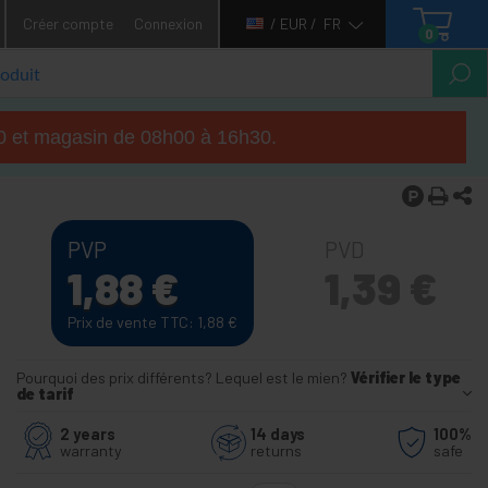
Créer compte
Connexion
/ EUR /
FR
0
h00 et magasin de 08h00 à 16h30.
PVP
PVD
1,88
€
1,39
€
Prix de vente TTC: 1,88
€
Pourquoi des prix différents? Lequel est le mien?
Vérifier le type
de tarif
2 years
14 days
100%
warranty
returns
safe