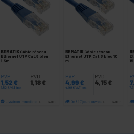
BEMATIK
Câble réseau
BEMATIK
Câble réseau
B
Ethernet UTP Cat.6 bleu
Ethernet UTP Cat.6 bleu 10
Et
1.5m
m
15
PVP
PVD
PVP
PVD
P
1,52
€
1,18
€
4,99
€
4,15
€
7
1,52
€
VAT inc.
4,99
€
VAT inc.
7,
Livraison immédiate
De 5 à 7 jours ouvrés
REF:
RJ016
REF:
RJ018
Quantité
Quantité