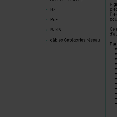
Rig
piè
Hz
Fle
pou
PoE
Ce 
RJ45
d'a
câbles Catégories réseau
Par