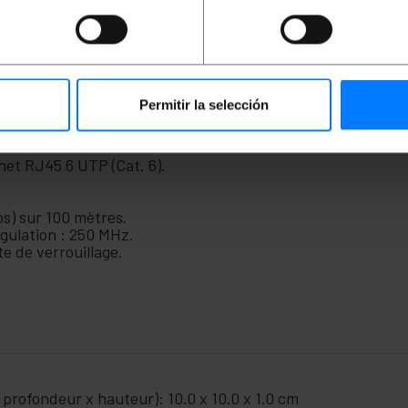
eurs, les caméras de sécurité, les points d'accès, les serve
 tels que les routeurs, les commutateurs, les modems de co
tout appareil nécessitant une connexion à Internet. via hau
vec des kits d'émetteurs vidéo spéciaux. Conception à paire
s et conformément aux réglementations les plus exigeante
Permitir la selección
net RJ45 6 UTP (Cat. 6).
s) sur 100 mètres.
gulation : 250 MHz.
 de verrouillage.
 profondeur x hauteur): 10.0 x 10.0 x 1.0 cm