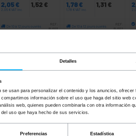
2,05
€
1,52
€
1,78
€
1,31
€
2
2,05
€
VAT inc.
1,78
€
VAT inc.
2,
REF:
REF:
De 10 à 12 jours ouvrés
De 10 à 12 jours ouvrés
RJ103
RJ102
Quantité
Quantité
Detalles
s
b se usan para personalizar el contenido y los anuncios, ofrecer
s, compartimos información sobre el uso que haga del sitio web 
 análisis web, quienes pueden combinarla con otra información q
r del uso que haya hecho de sus servicios.
rie 6 UTP (Cat.6) de 0,5 m (50 cm) et de couleur bleu qui
st monté avec un couvercle en PVC qui agit comme un isolant
ofessionnel). Il permet d'interconnecter des appareils dot
Preferencias
Estadística