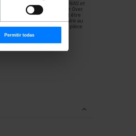
urs, les disques durs au format NAS et
nsole, les appareils PoE (Power Over
t débit. Ils peuvent également être
s torsadées dans le but de réduire au
s. Fabriqué avec le numéro de pièce
Permitir todas