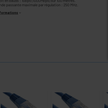
bit en bauds : 1Gbps (1000Mbps) sur 100 mètres.
nde passante maximale par régulation : 250 MHz.
nformations