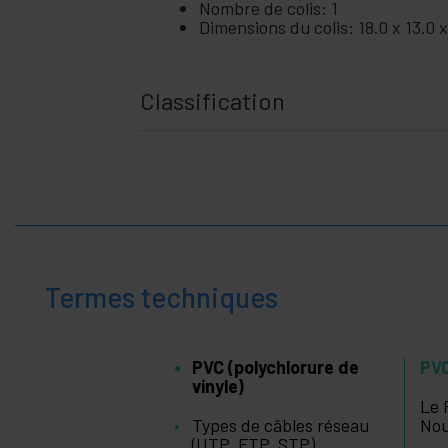
Nombre de colis: 1
+
Maison et
Dimensions du colis: 18.0 x 13.0 
entreprise
+
Loisir
Classification
+
Espace
médical
Termes techniques
PVC (polychlorure de
PVC
vinyle)
Le 
Types de câbles réseau
Nou
(UTP, FTP, STP)