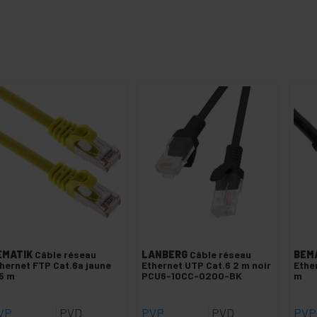
EMATIK
Câble réseau
LANBERG
Câble réseau
BEM
hernet FTP Cat.6a jaune
Ethernet UTP Cat.6 2 m noir
Ethe
5 m
PCU6-10CC-0200-BK
m
VP
PVD
PVP
PVD
PVP