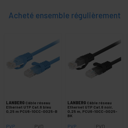
Câble Cat.6A UTP jaune
Acheté ensemble régulièrement
Câble Cat.6A UTP bleu
Câble Cat.6A UTP blanc
Câble Cat.6A UTP gris
Câble Cat.6A UTP noir
Câble Cat.6A UTP rouge
Câble Cat.6A UTP vert
Prise Cat.6 UTP
+
Cable Cat.6 UTP LSHF
Câbles et connecteurs
Outillage Réseau
LANBERG
Câble réseau
LANBERG
Câble réseau
+
Panneau de brassage paramétrable
Ethernet UTP Cat.6 bleu
Ethernet UTP Cat.6 noir,
0,25 m PCU6-10CC-0025-B
0,25 m, PCU6-10CC-0025-
+
BK
Concentrateur hub ethernet
+
Convertisseur UTP vers fibre optique
PVP
PVD
PVP
PVD