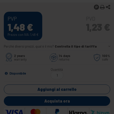
PVP
PVD
1,48
€
1,23
€
Prezzo con IVA: 1,48
€
Perché diversi prezzi, qual è il mio?
Controlla il tipo di tariffa
2 years
14 days
100%
warranty
returns
safe
Quantità
Disponibile
Aggiungi al carrello
Acquista ora