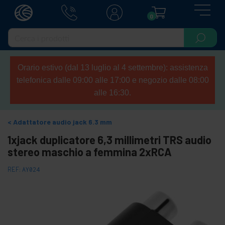
0
Orario estivo (dal 13 luglio al 4 settembre): assistenza
telefonica dalle 09:00 alle 17:00 e negozio dalle 08:00
alle 16:30.
Adattatore audio jack 6.3 mm
1xjack duplicatore 6,3 millimetri TRS audio
stereo maschio a femmina 2xRCA
REF:
AY024