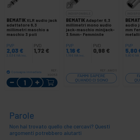
INDISPONIBILE
INDISPO
BEMATIK
XLR audio jack
BEMATIK
Adapter 6,3
BEMAT
adattatore 6,3
millimetri mono audio
audio 
millimetri maschio a
jack-maschio minijack-
mm fe
maschio 3 poli
3.5mm- Femminile
metall
PVP
PVD
PVP
PVD
PVP
2,03
€
1,72
€
1,16
€
0,98
€
5,80
2,03
€
IVA inc.
1,16
€
IVA inc.
5,80
€
IVA 
REF:
REF:
AW011
Consegna immediata
XO053
FAMMI SAPERE
F
Quantità
QUANDO CI SONO
QU
SCORTE
Parole
Non hai trovato quello che cercavi? Questi
argomenti potrebbero aiutarti