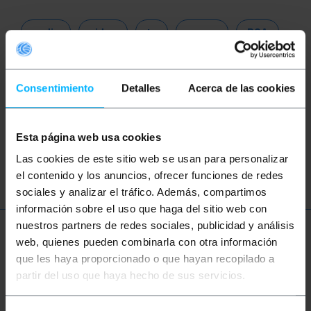
audio
video
tv
suono
RCA
CVBS
altoparlante
DMX
DMX 512
Consentimiento
Detalles
Acerca de las cookies
DMX512
XLR
XLR3
musica
controllo
discoteca
effetti speciali
Esta página web usa cookies
fx
Las cookies de este sitio web se usan para personalizar
el contenido y los anuncios, ofrecer funciones de redes
sociales y analizar el tráfico. Además, compartimos
información sobre el uso que haga del sitio web con
nuestros partners de redes sociales, publicidad y análisis
Ulteriori informazioni
web, quienes pueden combinarla con otra información
que les haya proporcionado o que hayan recopilado a
partir del uso que haya hecho de sus servicios.
Descrizione