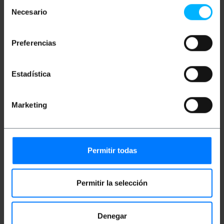
Selección
Necesario
de
Adattatore jack stereo da 6,3 mm (TRS = punta,
consentimiento
anello, manicotto) con connettore maschio su
un'estremità e con 2 connettori RCA femmina
Preferencias
sull'altra estremità. Funziona con adattatore jack
stereo da 6,3 mm stereo TRS a jack RCA.
Estadística
Misure e pesi
Marketing
Peso lordo: 10 g
Dimensioni del prodotto (larghezza x
profondità x altezza): 6.2 x 2.6 x 1.2 cm
Numero di pacchi: 1
Dimensioni del pacchi: 6.2 x 2.6 x 1.2 cm
Permitir todas
Classificazione
Permitir la selección
Denegar