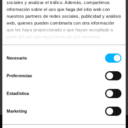
sociales y analizar el tráfico. Además, compartimos
información sobre el uso que haga del sitio web con
nuestros partners de redes sociales, publicidad y análisis
web, quienes pueden combinarla con otra información
que les haya proporcionado o que hayan recopilado a
partir del uso que haya hecho de sus servicios.
OUTLET
60%
PRIMEMATIK
Car
Selección
Supporto per LCD/TFT
Necesario
(poggiatesta)
de
consentimiento
PVP
PVD
Preferencias
5,33
€
4,69
€
2,13
€
1,88
€
2,13
€
IVA inc.
Estadística
Consegna immediata
REF:
ST091
Quantità
Marketing
Hai bisogno di aiuto?
Per favore,