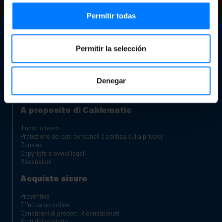
controlla le nostre FAQ e pagine di aiuto
Permitir todas
Servizio Clienti
Permitir la selección
Informazioni di contatto
Il nostro negozio
Sei un produttore o un distributore?
Canale reclami
Denegar
Carrelli di ricarica per laptop e tablet
Armadi Rack
A proposito di Cablematic
Il nostro team
Protezione dei dati personali e politica sulla privacy
Cookies
Copyright e avvisi legali
Recensioni
Acquisto sicuro
Preventivo
Effettua un ordine
Condizioni di prodotti Ricondizionati
Stati del prodotto