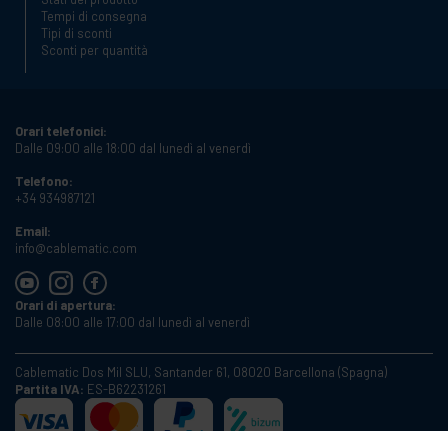
Tempi di consegna
Tipi di sconti
Sconti per quantità
Orari telefonici:
Dalle 09:00 alle 18:00 dal lunedì al venerdì
Telefono:
+34 934987121
Email:
info@cablematic.com
Orari di apertura:
Dalle 08:00 alle 17:00 dal lunedì al venerdì
Cablematic Dos Mil SLU, Santander 61, 08020 Barcellona (Spagna)
Partita IVA:
ES-B62231261