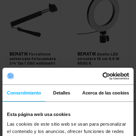
BEMATIK
Forcellone
BEMATIK
Anello LED
universale fotocamera
circolare 16 cm 9,6 W
1/4 "da 1.090 millimetri
6500 K.
PVP
PVD
PVP
PVD
0,76
€
0,72
€
3,53
€
3,37
€
0,76
€
IVA inc.
3,53
€
IVA inc.
Consentimiento
Detalles
Acerca de las cookies
REF:
REF:
Consegna immediata
Consegna immediata
EV077
MO102
Quantità
Quantità
Esta página web usa cookies
Las cookies de este sitio web se usan para personalizar
el contenido y los anuncios, ofrecer funciones de redes