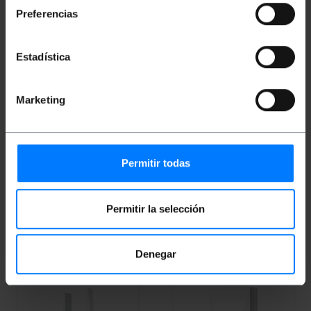
Preferencias
Estadística
Marketing
INDISPONIBILE
TP-LINK
Estensore di
TP-LINK
Estensore di
portata Wi-Fi 300 Mbps
portata Wi-Fi AC750 TP-
TP-Link TL-WA855RE
Link RE190
Permitir todas
PVP
PVD
PVP
PVD
23,79
€
20,79
€
29,53
€
23,99
€
23,79
€
IVA inc.
29,53
€
IVA inc.
Permitir la selección
Consegna immediata
REF:
TP143
REF:
TP142
Quantità
FAMMI SAPERE
QUANDO CI SONO
Denegar
SCORTE