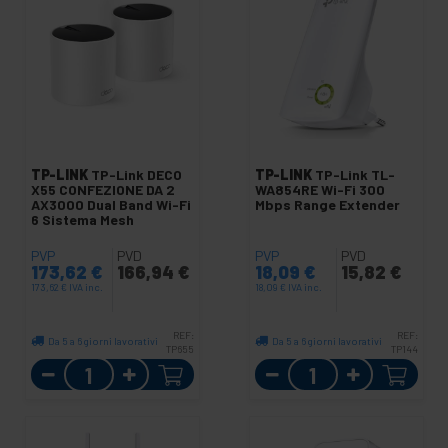
TP-LINK
TP-Link DECO
TP-LINK
TP-Link TL-
X55 CONFEZIONE DA 2
WA854RE Wi-Fi 300
AX3000 Dual Band Wi-Fi
Mbps Range Extender
6 Sistema Mesh
PVP
PVD
PVP
PVD
173,62
€
166,94
€
18,09
€
15,82
€
173,62
€
IVA inc.
18,09
€
IVA inc.
REF:
REF:
Da 5 a 6 giorni lavorativi
Da 5 a 6 giorni lavorativi
TP655
TP144
Quantità
Quantità