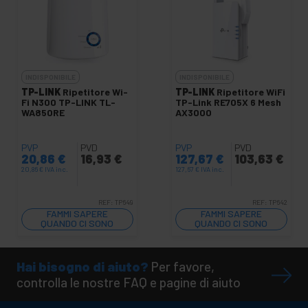
INDISPONIBILE
INDISPONIBILE
TP-LINK
Ripetitore Wi-
TP-LINK
Ripetitore WiFi
Fi N300 TP-LINK TL-
TP-Link RE705X 6 Mesh
WA850RE
AX3000
PVP
PVD
PVP
PVD
20,86
€
16,93
€
127,67
€
103,63
€
20,86
€
IVA inc.
127,67
€
IVA inc.
REF:
TP649
REF:
TP642
FAMMI SAPERE
FAMMI SAPERE
QUANDO CI SONO
QUANDO CI SONO
SCORTE
SCORTE
Hai bisogno di aiuto?
Per favore,
controlla le nostre FAQ e pagine di aiuto