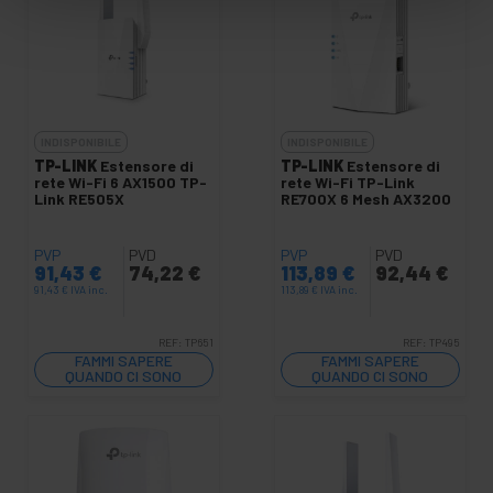
INDISPONIBILE
INDISPONIBILE
TP-LINK
Estensore di
TP-LINK
Estensore di
rete Wi-Fi 6 AX1500 TP-
rete Wi-Fi TP-Link
Link RE505X
RE700X 6 Mesh AX3200
PVP
PVD
PVP
PVD
91,43
€
74,22
€
113,89
€
92,44
€
91,43
€
IVA inc.
113,89
€
IVA inc.
REF:
TP651
REF:
TP495
FAMMI SAPERE
FAMMI SAPERE
QUANDO CI SONO
QUANDO CI SONO
SCORTE
SCORTE