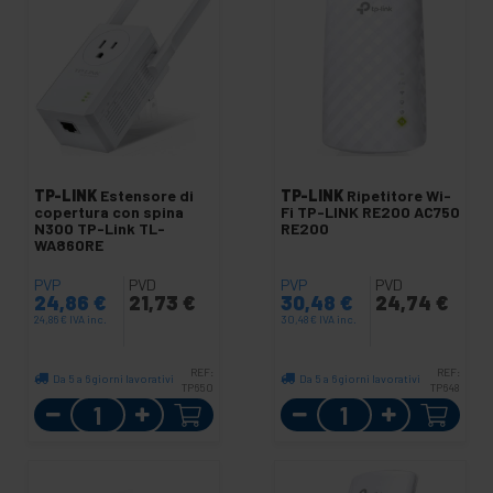
TP-LINK
Estensore di
TP-LINK
Ripetitore Wi-
copertura con spina
Fi TP-LINK RE200 AC750
N300 TP-Link TL-
RE200
WA860RE
PVP
PVD
PVP
PVD
24,86
€
21,73
€
30,48
€
24,74
€
24,86
€
IVA inc.
30,48
€
IVA inc.
REF:
REF:
Da 5 a 6 giorni lavorativi
Da 5 a 6 giorni lavorativi
TP650
TP648
Quantità
Quantità