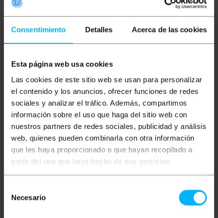
Consentimiento
Detalles
Acerca de las cookies
Esta página web usa cookies
Las cookies de este sitio web se usan para personalizar
TP-LINK
Estensore di
TP-LINK
TP-Link DECO
portata Wi-Fi AC1750
XE75 CONFEZIONE DA 2
el contenido y los anuncios, ofrecer funciones de redes
TP-Link RE450
AXE5400 Sistema Wi-Fi
sociales y analizar el tráfico. Además, compartimos
Tri-Band 6E
información sobre el uso que haga del sitio web con
PVP
PVD
PVP
PVD
nuestros partners de redes sociales, publicidad y análisis
61,83
€
57,25
€
301,73
€
290,13
€
web, quienes pueden combinarla con otra información
61,83
€
IVA inc.
301,73
€
IVA inc.
que les haya proporcionado o que hayan recopilado a
partir del uso que haya hecho de sus servicios.
REF:
REF:
Da 5 a 6 giorni lavorativi
Da 5 a 6 giorni lavorativi
TP140
TP656
Quantità
Quantità
Selección
Necesario
de
consentimiento