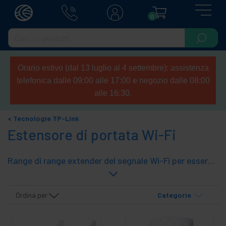
0
Orario estivo (dal 13 luglio al 4 settembre): assistenza
telefonica dalle 09:00 alle 17:00 e negozio dalle 08:00
alle 16:30.
Tecnologie TP-Link
Estensore di portata Wi-Fi
Range di range extender del segnale Wi-Fi per essere in grado di fornire una maggiore copertura in determinate aree con una bassa quantità di segnale Wi-Fi
Ordina per
Categorie