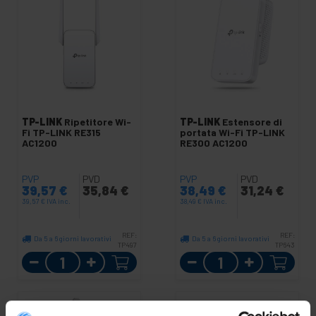
TP-LINK
Ripetitore Wi-
TP-LINK
Estensore di
Fi TP-LINK RE315
portata Wi-Fi TP-LINK
AC1200
RE300 AC1200
PVP
PVD
PVP
PVD
39,57
€
35,84
€
38,49
€
31,24
€
39,57
€
IVA inc.
38,49
€
IVA inc.
REF:
REF:
Da 5 a 6 giorni lavorativi
Da 5 a 6 giorni lavorativi
TP497
TP643
Quantità
Quantità