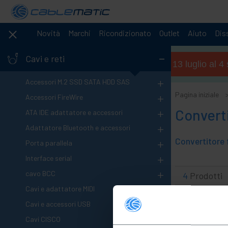
Novità
Marchi
Ricondizionato
Outlet
Aiuto
Diss
-
Cavi e reti
Orario estivo (dal 13 luglio al 
+
Accessori M.2 SSD SATA HDD SAS
+
Pagina iniziale
Accessori FireWire
+
Converti
ATA IDE adattatore e accessori
+
Adattatore Bluetooth e accessori
+
Porta parallela
+
Interface serial
+
cavo BCC
4
Prodotti
+
Cavi e adattatore MIDI
+
Cavi e accessori USB
+
Cavi CISCO