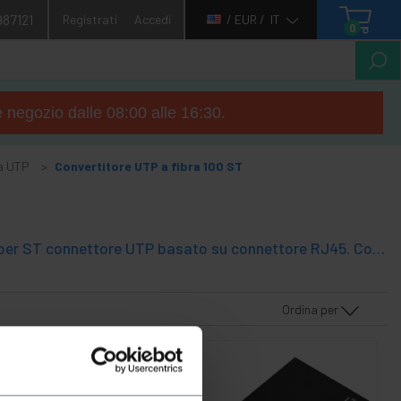
987121
Registrati
Accedi
/ EUR /
IT
0
e negozio dalle 08:00 alle 16:30.
 a UTP
Convertitore UTP a fibra 100 ST
Convertitore fibra ottica 10/100 Mbps in fibra ottica basato su Convert per ST connettore UTP basato su connettore RJ45. Compatibile con fibre multimodali e modalità singolo ottici. I convertitori fibra sono la soluzione ideale per la trasmissione dei dati su lunghe distanze.
Ordina per