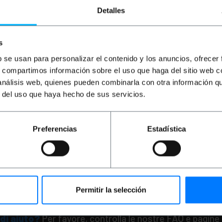
Detalles
s
b se usan para personalizar el contenido y los anuncios, ofrecer
s, compartimos información sobre el uso que haga del sitio web 
ILE
INDISPONIBILE
IN
 análisis web, quienes pueden combinarla con otra información q
vertitore di
BEMATIK
Convertitore di
BEM
r del uso que haya hecho de sus servicios.
ibra ottica
100 Mbps in fibra ottica
100 
 ST duplex
monomodale ST duplex
mon
1310nm
RJ45 a 1310nm 25 km
RJ4
PVD
PVP
PVD
PV
Preferencias
Estadística
44,54
€
39,12
€
34,56
€
47
39,12
€
IVA inc.
47,8
REF:
UF014
REF:
UF012
ERE QUANDO CI
FAMMI SAPERE QUANDO CI
F
 SCORTE
SONO SCORTE
Permitir la selección
di aiuto?
Per favore, controlla le nostre FAQ e pagine 