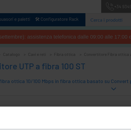
+34 934
uasori e paletti
🛠️ Configuratore Rack
4 settembre): assistenza telefonica dalle 09:00 alle 17:00 
Catalogo
Cavi e reti
Fibra ottica
Convertitore Fibra ottica
tore UTP a fibra 100 ST