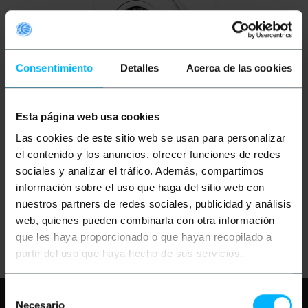
Consentimiento
Detalles
Acerca de las cookies
INDISPONIBILE
Esta página web usa cookies
BEMATIK
CCTV
fotocamera CMOS NVR
Las cookies de este sitio web se usan para personalizar
H.264 Dome IP 1Mpixel
123x87mm Network
el contenido y los anuncios, ofrecer funciones de redes
Video Recorder
sociales y analizar el tráfico. Además, compartimos
PVP
PVD
información sobre el uso que haga del sitio web con
80,13
€
68,60
€
32,05
€
27,44
€
nuestros partners de redes sociales, publicidad y análisis
32,05
€
IVA inc.
web, quienes pueden combinarla con otra información
REF:
WX053
que les haya proporcionado o que hayan recopilado a
FAMMI SAPERE
QUANDO CI SONO
partir del uso que haya hecho de sus servicios.
SCORTE
Selección
Hai bisogno di aiuto?
Per favore,
Necesario
de