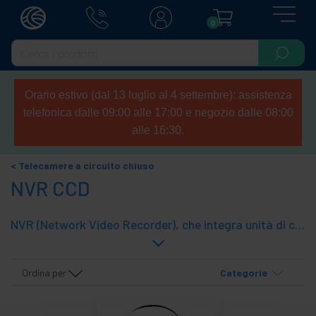
0
Orario estivo (dal 13 luglio al 4 settembre): assistenza
telefonica dalle 09:00 alle 17:00 e negozio dalle 08:00
alle 16:30.
Telecamere a circuito chiuso
NVR CCD
NVR (Network Video Recorder), che integra unità di controllo e la registrazione. Il sistema NVR utilizza videocamere basate su tecnologia IP. Comunicare con videocamere e l'unità di controllo viene eseguita cavo UTP o mendiante una rete Ethernet installata. Ideale per l'installazione di videosorveglianza TVCC. La tecnologia ha PoE (Power over Ethernet), che consente la trasmissione di dati ed energia por il cavo UTP. Facilità di installazione e collegamento di videocamere alla centralina tramite un cavo UTP singolo.
Ordina per
Categorie