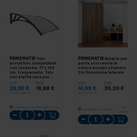
PRIMEMATIK
Telo
PRIMEMATIK
Binario per
protettivo compatibile
porta scorrevole in
con tosaerba, 77 x 103
colore acciaio sfumato
cm, trasparente. Telo
2m fissazione laterale
con staffa nera per
montaggio a pavimento
PVP
PVD
PVP
PVD
o a parete.
20,00
€
19,88
€
41,99
€
38,20
€
20,00
€
IVA inc.
41,99
€
IVA inc.
Consegna immediata
REF:
CY121
REF:
Consegna immediata
Quantità
GK012
Quantità