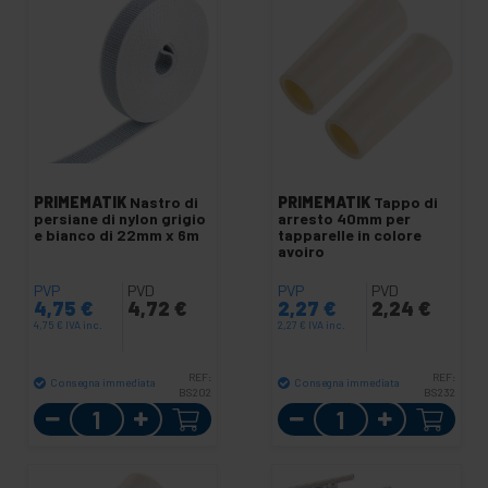
PRIMEMATIK
Nastro di
PRIMEMATIK
Tappo di
persiane di nylon grigio
arresto 40mm per
e bianco di 22mm x 6m
tapparelle in colore
avoiro
PVP
PVD
PVP
PVD
4,75
€
4,72
€
2,27
€
2,24
€
4,75
€
IVA inc.
2,27
€
IVA inc.
REF:
REF:
Consegna immediata
Consegna immediata
BS202
BS232
Quantità
Quantità