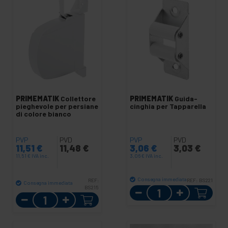
PRIMEMATIK
Collettore
PRIMEMATIK
Guida-
pieghevole per persiane
cinghia per Tapparella
di colore bianco
PVP
PVD
PVP
PVD
11,51
€
11,48
€
3,06
€
3,03
€
11,51
€
IVA inc.
3,06
€
IVA inc.
Consegna immediata
REF:
REF:
BS221
Consegna immediata
BS215
Quantità
Quantità