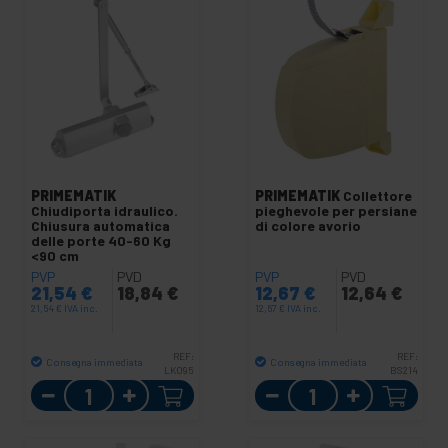
PRIMEMATIK
PRIMEMATIK
Collettore
Chiudiporta idraulico.
pieghevole per persiane
Chiusura automatica
di colore avorio
delle porte 40-60 Kg
<90 cm
PVP
PVD
PVP
PVD
21,54
€
18,84
€
12,67
€
12,64
€
21,54
€
IVA inc.
12,67
€
IVA inc.
REF:
REF:
Consegna immediata
Consegna immediata
LK095
BS214
Quantità
Quantità