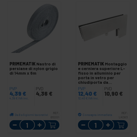
PRIMEMATIK
Nastro di
PRIMEMATIK
Montaggio
persiane di nylon grigio
e cerniera superiore L-
di 14mm x 6m
fisso in alluminio per
porta in vetro per
chiudiporta da
pavimento
PVP
PVD
PVP
PVD
4,39
€
4,36
€
12,40
€
10,90
€
4,39
€
IVA inc.
12,40
€
IVA inc.
REF:
REF:
Da 8 a 9 giorni lavorativi
Consegna immediata
BS201
LK083
Quantità
Quantità