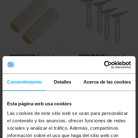
PRIMEMATIK
Tappo di
PRIMEMATIK
Cinghia di
arresto 60mm per
tensione da 140 mm per
tapparelle in colore
tende, confezione da 4
avoiro
unità
PVP
PVD
PVP
PVD
Consentimiento
Detalles
Acerca de las cookies
2,49
€
2,46
€
9,16
€
9,10
€
2,49
€
IVA inc.
9,16
€
IVA inc.
Esta página web usa cookies
REF:
REF:
Consegna immediata
Consegna immediata
BS234
YZ057
Las cookies de este sitio web se usan para personalizar
Quantità
Quantità
el contenido y los anuncios, ofrecer funciones de redes
sociales y analizar el tráfico. Además, compartimos
información sobre el uso que haga del sitio web con