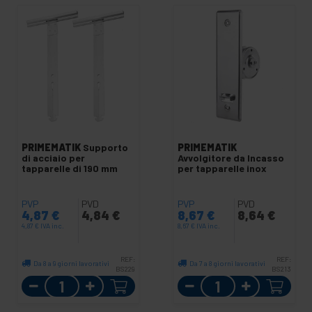
PRIMEMATIK
Supporto
PRIMEMATIK
di acciaio per
Avvolgitore da Incasso
tapparelle di 190 mm
per tapparelle inox
PVP
PVD
PVP
PVD
4,87
€
4,84
€
8,67
€
8,64
€
4,87
€
IVA inc.
8,67
€
IVA inc.
REF:
REF:
Da 8 a 9 giorni lavorativi
Da 7 a 8 giorni lavorativi
BS229
BS213
Quantità
Quantità