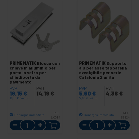
PRIMEMATIK
Blocca con
PRIMEMATIK
Supporto
chiave in alluminio per
a U per asse tapparella
porta in vetro per
avvolgibile per serie
chiudiporta da
Catalonia 2 unità
pavimento
PVP
PVD
PVP
PVD
16,15
€
14,19
€
5,60
€
4,38
€
16,15
€
IVA inc.
5,60
€
IVA inc.
REF:
REF:
Consegna immediata
Consegna immediata
LK084
BS224
Quantità
Quantità