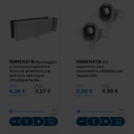
PRIMEMATIK
Montaggio
PRIMEMATIK
Kit
e cerniera superiore
supporto con
fisso in alluminio per
cuscinetto sfilabile per
porta in vetro per
tapparelle
chiudiporta da
pavimento
PVP
PVD
PVP
PVD
8,26
€
7,27
€
3,88
€
3,85
€
8,26
€
IVA inc.
3,88
€
IVA inc.
REF:
REF:
Consegna immediata
Da 7 a 8 giorni lavorativi
LK082
BS223
Quantità
Quantità