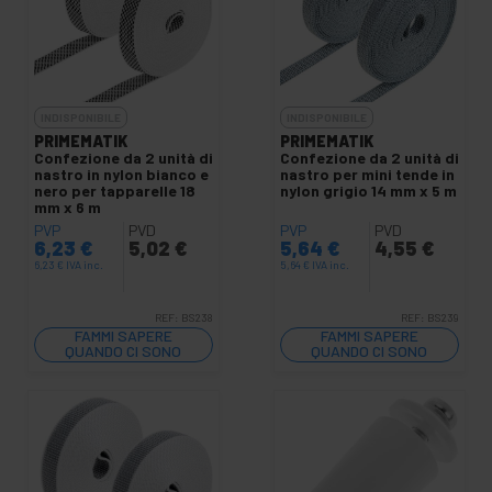
INDISPONIBILE
INDISPONIBILE
PRIMEMATIK
PRIMEMATIK
Confezione da 2 unità di
Confezione da 2 unità di
nastro in nylon bianco e
nastro per mini tende in
nero per tapparelle 18
nylon grigio 14 mm x 5 m
mm x 6 m
PVP
PVD
PVP
PVD
6,23
€
5,02
€
5,64
€
4,55
€
6,23
€
IVA inc.
5,64
€
IVA inc.
REF:
BS238
REF:
BS239
FAMMI SAPERE
FAMMI SAPERE
QUANDO CI SONO
QUANDO CI SONO
SCORTE
SCORTE