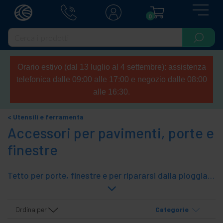
0
Orario estivo (dal 13 luglio al 4 settembre): assistenza
telefonica dalle 09:00 alle 17:00 e negozio dalle 08:00
alle 16:30.
Utensili e ferramenta
Accessori per pavimenti, porte e
finestre
Tetto per porte, finestre e per ripararsi dalla pioggia. Il tettuccio protegge dalla pioggia. Facile e veloce da montare. Si installa fissando le staffe al muro, utilizzando la ferramenta in dotazione. Le staffe in plastica dura resistono a tutte le condizioni atmosferiche. Il tetto in policarbonato è trasparente, rigido e resistente agli urti. Binari per porte scorrevoli. Vari accessori per porte e finestre.
Ordina per
Categorie