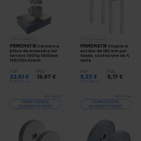
INDISPONIBILE
INDISPONIBILE
PRIMEMATIK
Cerniera a
PRIMEMATIK
Cinghia in
bilico da incassare nel
acciaio da 190 mm per
terreno 100Kg 1000mm
tende, confezione da 4
156x110x42mm
unità
PVP
PVD
PVP
PVD
22,61
€
19,87
€
9,23
€
9,17
€
22,61
€
IVA inc.
9,23
€
IVA inc.
REF:
LK067
REF:
YZ058
FAMMI SAPERE
FAMMI SAPERE
QUANDO CI SONO
QUANDO CI SONO
SCORTE
SCORTE