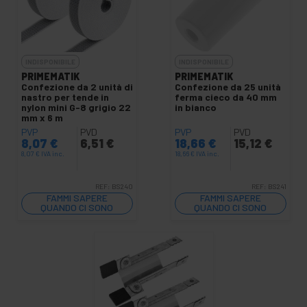
INDISPONIBILE
INDISPONIBILE
PRIMEMATIK
PRIMEMATIK
Confezione da 2 unità di
Confezione da 25 unità
nastro per tende in
ferma cieco da 40 mm
nylon mini G-8 grigio 22
in bianco
mm x 6 m
PVP
PVD
PVP
PVD
8,07
€
6,51
€
18,66
€
15,12
€
8,07
€
IVA inc.
18,66
€
IVA inc.
REF:
BS240
REF:
BS241
FAMMI SAPERE
FAMMI SAPERE
QUANDO CI SONO
QUANDO CI SONO
SCORTE
SCORTE