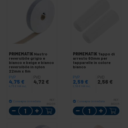
PRIMEMATIK
Nastro
PRIMEMATIK
Tappo di
reversibile grigio e
arresto 60mm per
bianco e beige e bianco
tapparelle in colore
reversibile in nylon
bianco
22mm x 6m
PVP
PVD
PVP
PVD
4,75
€
4,72
€
2,59
€
2,56
€
4,75
€
IVA inc.
2,59
€
IVA inc.
REF:
REF:
Consegna immediata
Consegna immediata
BS205
BS235
Quantità
Quantità