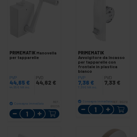
PRIMEMATIK
Manovella
PRIMEMATIK
per tapparelle
Avvolgitore da Incasso
per tapparelle con
frontale in plastica
bianco
PVP
PVD
PVP
PVD
44,65
€
44,62
€
7,36
€
7,33
€
44,65
€
IVA inc.
7,36
€
IVA inc.
Consegna immediata
REF:
REF:
BS212
Consegna immediata
BS236
Quantità
Quantità