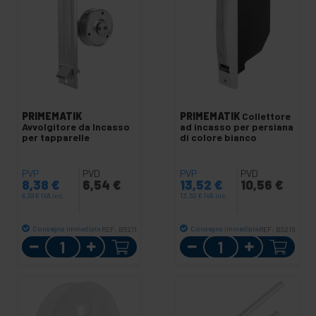
PRIMEMATIK
PRIMEMATIK
Collettore
Avvolgitore da Incasso
ad incasso per persiana
per tapparelle
di colore bianco
PVP
PVD
PVP
PVD
8,38
€
6,54
€
13,52
€
10,56
€
8,38
€
IVA inc.
13,52
€
IVA inc.
Consegna immediata
Consegna immediata
REF:
BS211
REF:
BS216
Quantità
Quantità