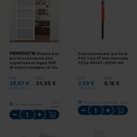
PRIMEMATIK
Binario per
Guarnizione per porta in
porta scorrevole con
PVC 1 mx 37 mm marrone
copertura in legno MDF
TESA ‎05433-00101-00
di colore mogano di 2m
PVP
PVD
PVP
PVD
25,67
€
24,55
€
7,89
€
6,16
€
25,67
€
IVA inc.
7,89
€
IVA inc.
Consegna immediata
REF:
REF:
TE123
Consegna immediata
GK002
Quantità
Quantità