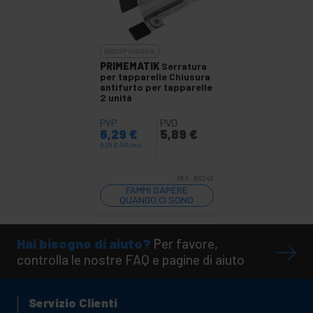
INDISPONIBILE
PRIMEMATIK
Serratura
per tapparelle Chiusura
antifurto per tapparelle
2 unità
PVP
PVD
6,29
€
5,89
€
6,29
€
IVA inc.
REF:
BS242
FAMMI SAPERE
QUANDO CI SONO
SCORTE
Hai bisogno di aiuto?
Per favore,
controlla le nostre FAQ e pagine di aiuto
Servizio Clienti