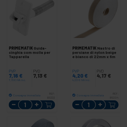
PRIMEMATIK
Guida-
PRIMEMATIK
Nastro di
cinghia com molla per
persiane di nylon beige
Tapparella
e bianco di 22mm x 6m
PVP
PVD
PVP
PVD
7,16
€
7,13
€
4,20
€
4,17
€
7,16
€
IVA inc.
4,20
€
IVA inc.
REF:
REF:
Consegna immediata
Consegna immediata
BS222
BS204
Quantità
Quantità