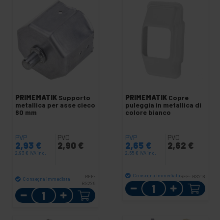
PRIMEMATIK
Supporto
PRIMEMATIK
Copre
metallica per asse cieco
puleggia in metallica di
60 mm
colore bianco
PVP
PVD
PVP
PVD
2,93
€
2,90
€
2,65
€
2,62
€
2,93
€
IVA inc.
2,65
€
IVA inc.
Consegna immediata
REF:
REF:
BS218
Consegna immediata
BS226
Quantità
Quantità