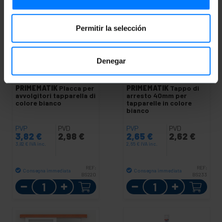
Permitir la selección
Denegar
PRIMEMATIK
Placca per
PRIMEMATIK
Tappo di
avvolgitori tapparella di
arresto 40mm per
colore bianco
tapparelle in colore
bianco
PVP
PVD
PVP
PVD
3,82
€
2,98
€
2,65
€
2,62
€
3,82
€
IVA inc.
2,65
€
IVA inc.
REF:
REF:
Consegna immediata
Consegna immediata
BS220
BS233
Quantità
Quantità