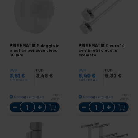
PRIMEMATIK
Puleggia in
PRIMEMATIK
Sicuro 14
plastica per asse cieco
centimetri cieco in
60 mm
cromato
PVP
PVD
PVP
PVD
3,51
€
3,48
€
5,40
€
5,37
€
3,51
€
IVA inc.
5,40
€
IVA inc.
REF:
REF:
Consegna immediata
Consegna immediata
BS227
BS231
Quantità
Quantità