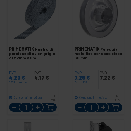
PRIMEMATIK
Nastro di
PRIMEMATIK
Puleggia
persiane di nylon grigio
metallica per asse cieco
di 22mm x 6m
60 mm
PVP
PVD
PVP
PVD
4,20
€
4,17
€
7,25
€
7,22
€
4,20
€
IVA inc.
7,25
€
IVA inc.
REF:
REF:
Consegna immediata
Consegna immediata
BS203
BS225
Quantità
Quantità