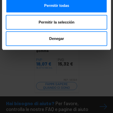
Permitir todas
Permitir la selección
INDISPONIBILE
Denegar
PRIMEMATIK
Segnavia e
faro per traffico
800x100mm con base in
gomma
PVP
PVD
18,07
€
15,32
€
18,07
€
IVA inc.
REF:
SE023
FAMMI SAPERE
QUANDO CI SONO
SCORTE
Hai bisogno di aiuto?
Per favore,
controlla le nostre FAQ e pagine di aiuto