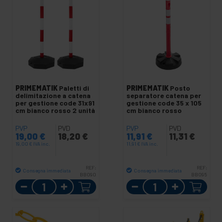
PRIMEMATIK
Paletti di
PRIMEMATIK
Posto
delimitazione a catena
separatore catena per
per gestione code 31x91
gestione code 35 x 105
cm bianco rosso 2 unità
cm bianco rosso
PVP
PVD
PVP
PVD
19,00
€
18,20
€
11,91
€
11,31
€
19,00
€
IVA inc.
11,91
€
IVA inc.
REF:
REF:
Consegna immediata
Consegna immediata
BB090
BB095
Quantità
Quantità