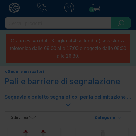
0
Orario estivo (dal 13 luglio al 4 settembre): assistenza
telefonica dalle 09:00 alle 17:00 e negozio dalle 08:00
alle 16:30.
Segni e marcatori
Pali e barriere di segnalazione
Segnavia e paletto segnaletico, per la delimitazione dei diversi spazi. Ideale per delimitare strade, strade, spazi privati, spazi industriali, ecc. Vari modelli di pali, coni e recinzioni che delimitano spazi, strade, strade, ecc.
Ordina per
Categorie