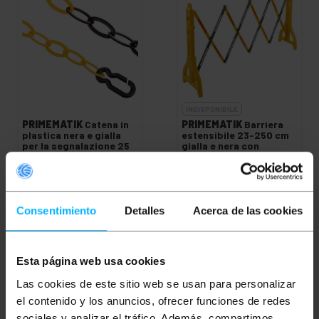
INDISPONIBILE
PRIMEMATIK
Catena in
PRIMEMATIK
Barriera
plastica nera e gialla
estensibile 23-250 cm
per la segnalazione 25
gialla e nera con
m
catarifrangenti
PVP
PVD
PVP
PVD
25,64
€
24,35
€
87,75
€
77,12
€
25,64
€
IVA inc.
87,75
€
IVA inc.
Consentimiento
Detalles
Acerca de las cookies
REF:
REF:
SB071
Consegna immediata
BB096
FAMMI SAPERE
Quantità
QUANDO CI SONO
Esta página web usa cookies
SCORTE
Las cookies de este sitio web se usan para personalizar
el contenido y los anuncios, ofrecer funciones de redes
sociales y analizar el tráfico. Además, compartimos