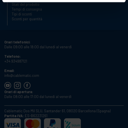
Stati del prodotto
Tempi di consegna
Tipi di sconti
Sconti per quantità
Orari telefonici:
Dalle 09:00 alle 18:00 dal lunedì al venerdì
Telefono:
+34 934987121
Email:
info@cablematic.com
Orari di apertura:
Dalle 08:00 alle 17:00 dal lunedì al venerdì
Cablematic Dos Mil SLU, Santander 61, 08020 Barcellona (Spagna)
Partita IVA:
ES-B62231261