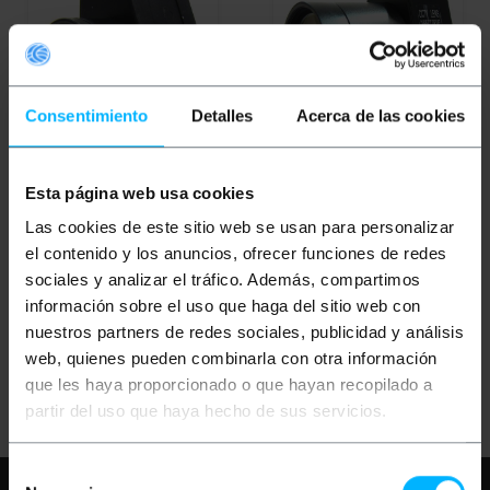
Consentimiento
Detalles
Acerca de las cookies
OUTLET
30%
OUTLET
40%
Esta página web usa cookies
BEMATIK
Elettronica
BEMATIK
E varifocale
varifocale 3,5 mm a 8,0
5,0 millimetri a 100,0
F1 mm 4
mm e F1 6
Las cookies de este sitio web se usan para personalizar
el contenido y los anuncios, ofrecer funciones de redes
sociales y analizar el tráfico. Además, compartimos
PVP
PVD
PVP
PVD
9,37
€
8,22
€
40,16
€
35,30
€
información sobre el uso que haga del sitio web con
6,56
€
5,75
€
24,10
€
21,18
€
nuestros partners de redes sociales, publicidad y análisis
6,56
€
IVA inc.
24,10
€
IVA inc.
web, quienes pueden combinarla con otra información
REF:
REF:
Consegna immediata
Consegna immediata
que les haya proporcionado o que hayan recopilado a
VX012
VX015
Quantità
Quantità
partir del uso que haya hecho de sus servicios.
Selección
Hai bisogno di aiuto?
Per favore,