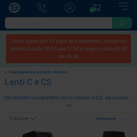
0
Orario estivo (dal 13 luglio al 4 settembre): assistenza
telefonica dalle 09:00 alle 17:00 e negozio dalle 08:00
alle 16:30.
Telecamere a circuito chiuso
Lenti C e CS
Gli obiettivi compatibili con C-mount e CS, da montare direttamente su telecamere a circuito chiuso che supportano questi obiettivi standard. Il montaggio è facile. Basta avvitare la lente sulla piastra del sensore. Diametro filettatura 25mm (M25).
Ordina per
Categorie