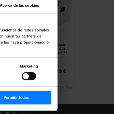
Acerca de las cookies
 funciones de redes sociales
con nuestros partners de
ue les haya proporcionado o
BEMATIK
Base Antenna
coassiale TV + FM + SAT
(maschio + femmina + F)
PVP
PVD
Marketing
4,21
€
3,29
€
4,21
€
IVA inc.
Consegna immediata
REF:
TT044
Quantità
Permitir todas
di aiuto