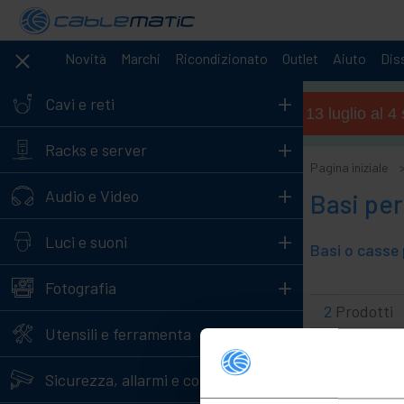
Novità
Marchi
Ricondizionato
Outlet
Aiuto
Diss
+
Cavi e reti
Orario estivo (dal 13 luglio al 
+
Racks e server
Pagina iniziale
+
Audio e Video
Basi pe
+
Luci e suoni
Basi o casse 
+
Fotografia
2
Prodotti
+
Utensili e ferramenta
+
Sicurezza, allarmi e controllo