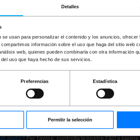
Detalles
s
b se usan para personalizar el contenido y los anuncios, ofrecer
s, compartimos información sobre el uso que haga del sitio web 
 análisis web, quienes pueden combinarla con otra información q
BEMATIK
Base Antenna TV
r del uso que haya hecho de sus servicios.
coassiale + FM (maschio +
femmina)
PVP
PVD
Preferencias
Estadística
5,85
€
4,57
€
5,85
€
IVA inc.
Consegna immediata
REF:
TT043
Quantità
Permitir la selección
di aiuto?
Per favore, controlla le nostre FAQ e pagine 