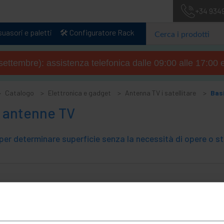
+34 934
uasori e paletti
🛠️ Configuratore Rack
4 settembre): assistenza telefonica dalle 09:00 alle 17:00 
Catalogo
Elettronica e gadget
Antenna TV i satellitare
Bas
r antenne TV
per determinare superficie senza la necessità di opere o st