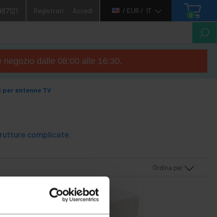
987121
Registrati
Accedi
/ EUR /
IT
0
e negozio dalle 08:00 alle 16:30.
i per antenne TV
rutture complicate.
Ordina per