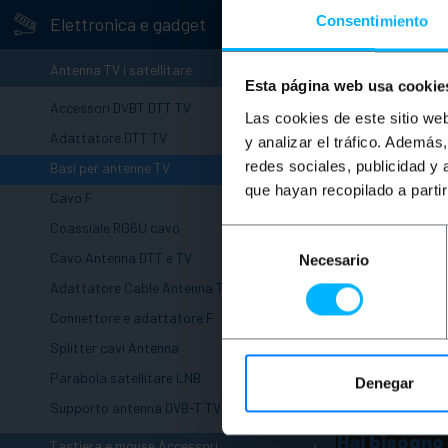
-
Consentimiento
Elettronica e gadget
-
Antenna TV i satellitare
Esta página web usa cookie
Accessori DVBT DTT TV
Las cookies de este sitio we
Adattatore DTT TV
y analizar el tráfico. Ademá
redes sociales, publicidad y
Basi per antenne TV
que hayan recopilado a parti
Cavo F
Coassiale RG6U cavo
Selección
Cavo Antenna DTT e TV
Necesario
de
consentimiento
Adattatore Cable Antenna TV
Connettore e adattatore F
Splitter cavi Antenna
Parabola satellitare LNB
Denegar
Supporto antenna DVB-T TV
Hai bisogno 
+
Tastiera e mouse Accessori