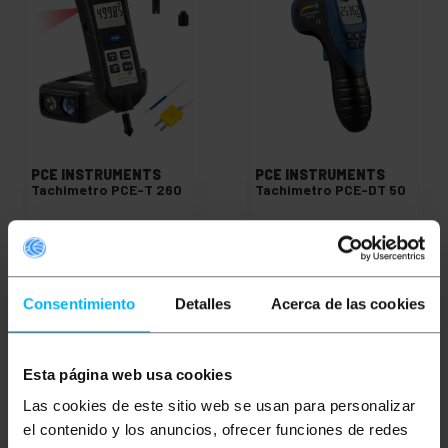
PCE INSTRUMENTS
PCE INSTRUMENTS
Tachimetro PCE-T 260
Tachimetro PCE-DT 50
PVP
PVD
PVP
PVD
426,90
€
400,30
€
85,86
€
67,08
€
426,90
€
IVA inc.
85,86
€
IVA inc.
Consentimiento
Detalles
Acerca de las cookies
REF:
REF:
Da 5 a 6 giorni lavorativi
Da 5 a 6 giorni lavorativi
PC528
PC523
Quantità
Quantità
Esta página web usa cookies
Las cookies de este sitio web se usan para personalizar
el contenido y los anuncios, ofrecer funciones de redes