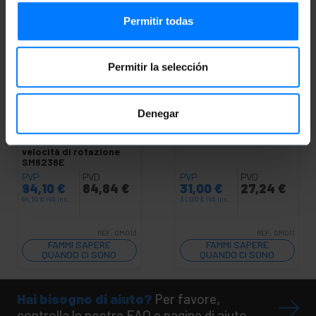
Permitir todas
Permitir la selección
INDISPONIBILE
INDISPONIBILE
Denegar
BEMATIK
Contagiri
BEMATIK
Laser
digitale con tecnologia
Contagiri SM2234A
laser. Misuratore di
velocità di rotazione
SM6236E
PVP
PVD
PVP
PVD
94,10
€
84,84
€
31,00
€
27,24
€
94,10
€
IVA inc.
31,00
€
IVA inc.
REF:
GM013
REF:
GM011
FAMMI SAPERE
FAMMI SAPERE
QUANDO CI SONO
QUANDO CI SONO
SCORTE
SCORTE
Hai bisogno di aiuto?
Per favore,
controlla le nostre FAQ e pagine di aiuto