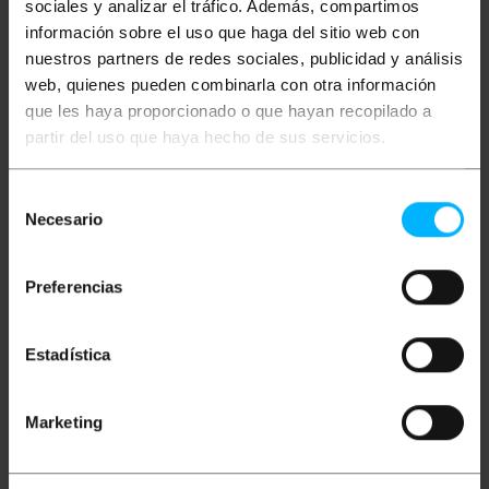
sociales y analizar el tráfico. Además, compartimos
información sobre el uso que haga del sitio web con
nuestros partners de redes sociales, publicidad y análisis
web, quienes pueden combinarla con otra información
que les haya proporcionado o que hayan recopilado a
partir del uso que haya hecho de sus servicios.
PCE INSTRUMENTS
PCE INSTRUMENTS
Selección
PCE-T236 Contagiri
Contagiri PCE-AT 5
Necesario
de
consentimiento
PVP
PVD
PVP
PVD
Preferencias
166,43
€
156,06
€
43,90
€
40,87
€
166,43
€
IVA inc.
43,90
€
IVA inc.
Estadística
REF:
REF:
Da 5 a 6 giorni lavorativi
Consegna immediata
PC529
PC522
Quantità
Quantità
Marketing