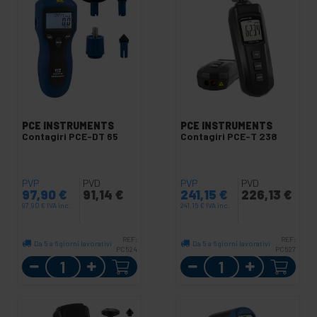
PCE INSTRUMENTS
PCE INSTRUMENTS
Contagiri PCE-DT 65
Contagiri PCE-T 238
PVP
PVD
PVP
PVD
97,90
€
91,14
€
241,15
€
226,13
€
97,90
€
IVA inc.
241,15
€
IVA inc.
REF:
REF:
Da 5 a 6 giorni lavorativi
Da 5 a 6 giorni lavorativi
PC524
PC527
Quantità
Quantità