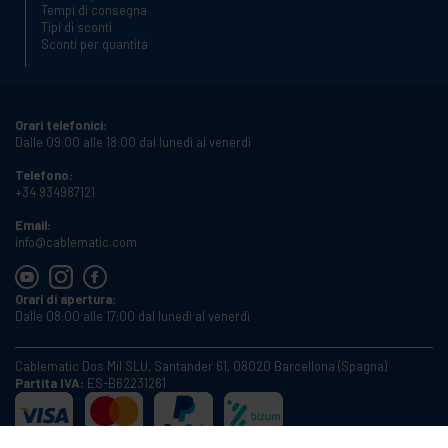
Tempi di consegna
Tipi di sconti
Sconti per quantità
Orari telefonici:
Dalle 09:00 alle 18:00 dal lunedì al venerdì
Telefono:
+34 934987121
Email:
info@cablematic.com
Orari di apertura:
Dalle 08:00 alle 17:00 dal lunedì al venerdì
Cablematic Dos Mil SLU, Santander 61, 08020 Barcellona (Spagna)
Partita IVA:
ES-B62231261