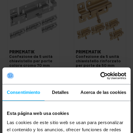
PRIMEMATIK
PRIMEMATIK
Confezione da 5 unità
Confezione da 5 unità
chiavistello per porte
chiavistello rinforzato
colore cromo 70 mm
per porte da 50 mm
color bronzo
PVP
PVD
PVP
PVD
6,32
€
5,10
€
6,32
€
5,10
€
6,32
€
IVA inc.
6,32
€
IVA inc.
Consentimiento
Detalles
Acerca de las cookies
REF:
REF:
Consegna immediata
Consegna immediata
OK009
OK014
Quantità
Quantità
Esta página web usa cookies
Las cookies de este sitio web se usan para personalizar
el contenido y los anuncios, ofrecer funciones de redes