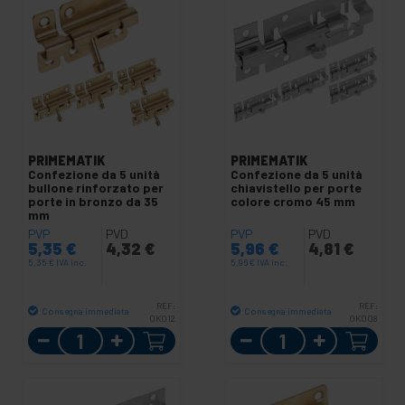
PRIMEMATIK
PRIMEMATIK
Confezione da 5 unità
Confezione da 5 unità
bullone rinforzato per
chiavistello per porte
porte in bronzo da 35
colore cromo 45 mm
mm
PVP
PVD
PVP
PVD
5,35
€
4,32
€
5,96
€
4,81
€
5,35
€
IVA inc.
5,96
€
IVA inc.
REF:
REF:
Consegna immediata
Consegna immediata
OK012
OK008
Quantità
Quantità