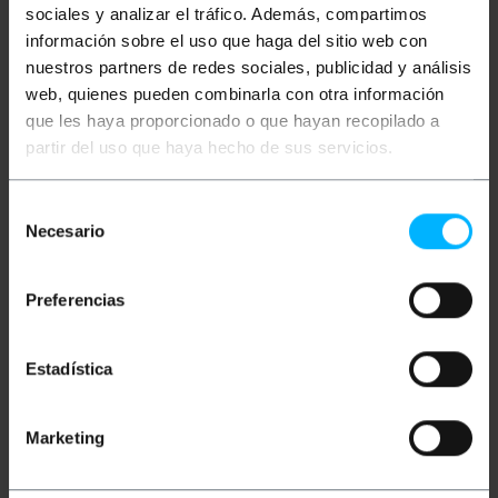
sociales y analizar el tráfico. Además, compartimos
información sobre el uso que haga del sitio web con
nuestros partners de redes sociales, publicidad y análisis
web, quienes pueden combinarla con otra información
que les haya proporcionado o que hayan recopilado a
partir del uso que haya hecho de sus servicios.
PRIMEMATIK
PRIMEMATIK
Selección
Confezione da 5 unità
Confezione da 5 unità
chiavistello rinforzato
chiavistello per porte
Necesario
de
per porte da 50 mm
colore cromo 100 mm
colore cromo
consentimiento
PVP
PVD
PVP
PVD
6,32
€
5,10
€
7,17
€
5,79
€
Preferencias
6,32
€
IVA inc.
7,17
€
IVA inc.
Estadística
REF:
REF:
Consegna immediata
Consegna immediata
OK015
OK007
Quantità
Quantità
Marketing