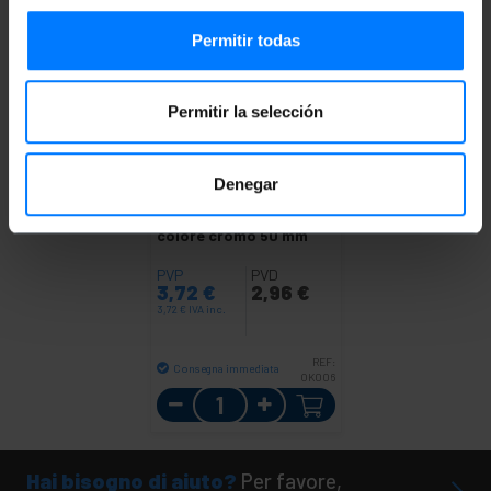
Permitir todas
Permitir la selección
Denegar
PRIMEMATIK
Confezione da 5 unità
chiavistello per porte
colore cromo 50 mm
PVP
PVD
3,72
€
2,96
€
3,72
€
IVA inc.
REF:
Consegna immediata
OK006
Quantità
Hai bisogno di aiuto?
Per favore,