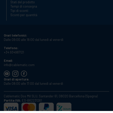
Stati del prodotto
Tempi di consegna
Tipi di sconti
Sconti per quantità
Orari telefonici:
Dalle 09:00 alle 18:00 dal lunedì al venerdì
Telefono:
+34 934987121
Email:
info@cablematic.com
Orari di apertura:
Dalle 08:00 alle 17:00 dal lunedì al venerdì
Cablematic Dos Mil SLU, Santander 61, 08020 Barcellona (Spagna)
Partita IVA:
ES-B62231261