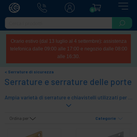
0
Orario estivo (dal 13 luglio al 4 settembre): assistenza
telefonica dalle 09:00 alle 17:00 e negozio dalle 08:00
alle 16:30.
Serrature di sicurezza
Serrature e serrature delle porte
Ampia varietà di serrature e chiavistelli utilizzati per proteggere le porte e garantire privacy e tranquillità negli spazi interni ed esterni. I bulloni di sicurezza sono installati sulle porte fornendo un ulteriore meccanismo di chiusura alla serratura principale, se presente, offrendo un ulteriore livello di protezione e controllo degli accessi. Catenacci disponibili in un'ampia varietà di stili e design per adattarsi a diversi tipi di porte e ambienti. Semplici da installare, vengono solitamente azionati dall'interno di qualsiasi stanza, fornendo un controllo diretto sull'accesso allo spazio protetto. Utile per rafforzare la sicurezza delle porte e fornire privacy in stanze, patii, bagni, ecc. Nel nostro catalogo troverai chiavistelli e catenacci di diversi modelli con diverse finiture, ideali per fornire sicurezza e controllo accessi nella nostra abitazione, azienda o attività privata.
Ordina per
Categorie