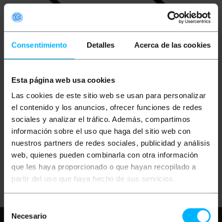
Consentimiento
Detalles
Acerca de las cookies
OUTLET
30%
Esta página web usa cookies
BEMATIK
DVI-I Maschio
BEMATIK
DVI-I femmina
a DVI-I maschio di 5 m
a DVI-I femmina 7 m
Las cookies de este sitio web se usan para personalizar
DUAL-LINK
el contenido y los anuncios, ofrecer funciones de redes
sociales y analizar el tráfico. Además, compartimos
PVP
PVD
PVP
PVD
información sobre el uso que haga del sitio web con
10,96
€
8,56
€
2,66
€
2,33
€
1,86
€
1,63
€
nuestros partners de redes sociales, publicidad y análisis
10,96
€
IVA inc.
1,86
€
IVA inc.
web, quienes pueden combinarla con otra información
que les haya proporcionado o que hayan recopilado a
REF:
REF:
Consegna immediata
Consegna immediata
DV013
DV004
partir del uso que haya hecho de sus servicios.
Quantità
Quantità
Selección
Necesario
de
Hai bisogno di aiuto?
Per favore,