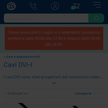
0
Orario estivo (dal 13 luglio al 4 settembre): assistenza
telefonica dalle 09:00 alle 17:00 e negozio dalle 08:00
alle 16:30.
Cavi e adattatore DVI
Cavi DVI-I
I cavi DVI sono stati progettati dal connettore video micro-cross da un proiettore di Video Electronics Standard Association (VESA). L'idea è di fornire un connettore superiore video all'uscita VGA. Questa tecnologia supporta una larghezza di banda di 2 GHz in termini di video RGB e linee di clock. Qualità della RFI e EMI schermato.
Ordina per
Categorie