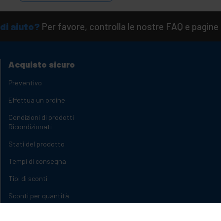
di aiuto?
Per favore, controlla le nostre FAQ e pagine 
Acquisto sicuro
Preventivo
Effettua un ordine
Condizioni di prodotti
Ricondizionati
Stati del prodotto
Tempi di consegna
Tipi di sconti
Sconti per quantità