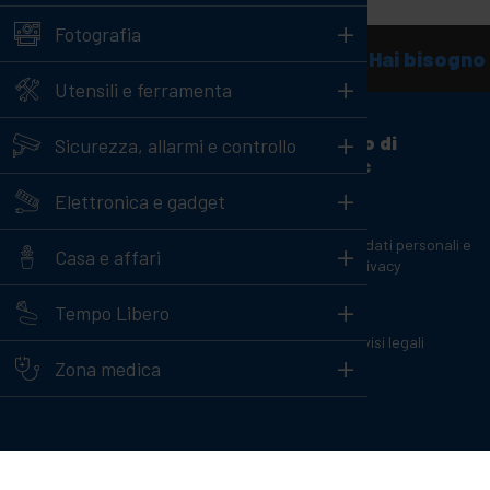
+
Fotografia
Hai bisogno 
+
Utensili e ferramenta
+
Servizio Clienti
A proposito di
Sicurezza, allarmi e controllo
Cablematic
Informazioni di contatto
+
Elettronica e gadget
Il nostro team
Il nostro negozio
+
Protezione dei dati personali e
Casa e affari
Sei un produttore o un
politica sulla privacy
distributore?
+
Cookies
Tempo Libero
Canale reclami
Copyright e avvisi legali
+
Carrelli di ricarica per laptop e
Zona medica
tablet
Recensioni
Armadi Rack