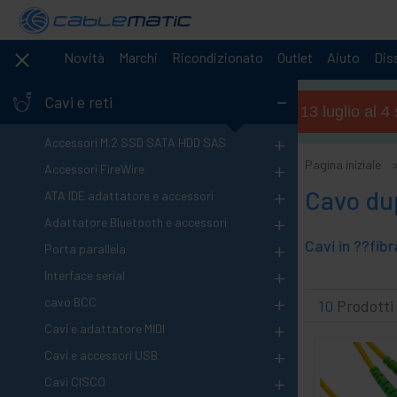
Novità
Marchi
Ricondizionato
Outlet
Aiuto
Diss
-
Cavi e reti
Orario estivo (dal 13 luglio al 
+
Accessori M.2 SSD SATA HDD SAS
+
Pagina iniziale
Accessori FireWire
+
Cavo du
ATA IDE adattatore e accessori
+
Adattatore Bluetooth e accessori
+
Porta parallela
+
Interface serial
+
cavo BCC
10
Prodotti
+
Cavi e adattatore MIDI
+
Cavi e accessori USB
+
Cavi CISCO