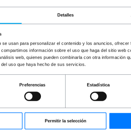
Detalles
s
b se usan para personalizar el contenido y los anuncios, ofrecer
s, compartimos información sobre el uso que haga del sitio web 
 análisis web, quienes pueden combinarla con otra información q
o in fibra
BEMATIK
Cavo in fibra
BEM
r del uso que haya hecho de sus servicios.
PC per SC/APC
ottica SC/APC per SC/APC
ott
modale 9/125
duplex monomodale 9/125
dup
del 15 m OS2
PVD
PVP
PVD
PV
Preferencias
Estadística
8,26
€
12,96
€
11,66
€
8,
12,96
€
IVA inc.
8,10
mediata
Consegna immediata
C
REF:
FK035
REF:
FK037
antità
Quantità
Permitir la selección