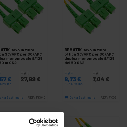
ATIK
Cavo in fibra
BEMATIK
Cavo in fibra
ica SC/APC per SC/APC
ottica SC/APC per SC/APC
lex monomodale 9/125
duplex monomodale 9/125
 30 m OS2
del 50 OS2
P
PVD
PVP
PVD
,57
€
27,89
€
8,73
€
7,04
€
€
IVA inc.
8,73
€
IVA inc.
a 4 a 5 settimane
Da 4 a 5 settimane
REF:
FK040
REF:
FK031
Quantità
Quantità