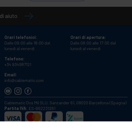
di aiuto
Orari telefonici:
Orari di apertura:
Dalle 09:00 alle 18:00 dal
Dalle 08:00 alle 17:00 dal
lunedì al venerdì
lunedì al venerdì
Telefono:
+34 934987121
Email:
info@cablematic.com
Cablematic Dos Mil SLU, Santander 61, 08020 Barcellona (Spagna)
Partita IVA:
ES-B62231261