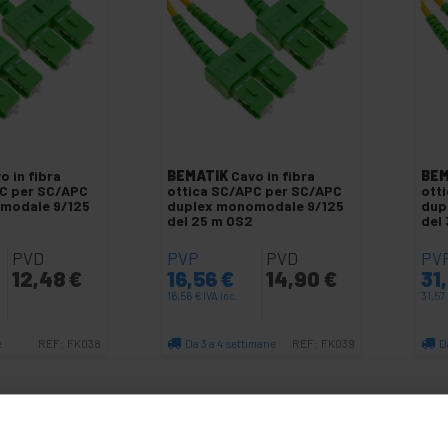
o in fibra
BEMATIK
Cavo in fibra
BEM
PC per SC/APC
ottica SC/APC per SC/APC
ott
modale 9/125
duplex monomodale 9/125
dup
2
del 25 m OS2
del
PVD
PVP
PVD
PV
12,48
€
16,56
€
14,90
€
31
16,56
€
IVA inc.
31,57
e
Da 3 a 4 settimane
D
REF:
FK038
REF:
FK039
antità
Quantità