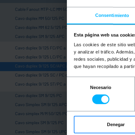
Cable Fanout MTP-LC MM 50/125 PC
Consentimiento
+
Cavo duplex MM 50/125 PC
+
Cavo dúplex MM 62.5/125 PC
-
Esta página web usa cookie
Cavo duplex SM 9/125 APC
Las cookies de este sitio we
Cavo duplex 9/125 FC/PC a SC/APC
y analizar el tráfico. Ademá
Cavo duplex 9/125 LC/PC a SC/APC
redes sociales, publicidad y
BEMATIK
Cav
Cavo duplex 9/125 SC/APC a SC/APC
que hayan recopilado a parti
ottica SC/A
duplex mono
Cavo duplex 9/125 SC / PC o SC / UPC a SC / APC
del 5 OS2
Selección
Cavo duplex 9/125 ST/PC a ST/APC
PVP
Necesario
de
9,18
€
+
consentimiento
Cavo duplex SM 9/125 PC
9,18
€
IVA inc.
+
Cavo Simplex SM 9/125 APC
+
Consegna im
Cavo simplex M/M 50/125 PC
Qu
+
Cavo simplex SM 9/125 PC
Denegar
Cavo Simplex SM 9/125 UPC