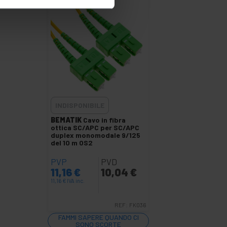
INDISPONIBILE
BEMATIK
Cavo in fibra
ottica SC/APC per SC/APC
duplex monomodale 9/125
del 10 m OS2
PVP
PVD
11,16
€
10,04
€
11,16
€
IVA inc.
REF:
FK036
FAMMI SAPERE QUANDO CI
SONO SCORTE