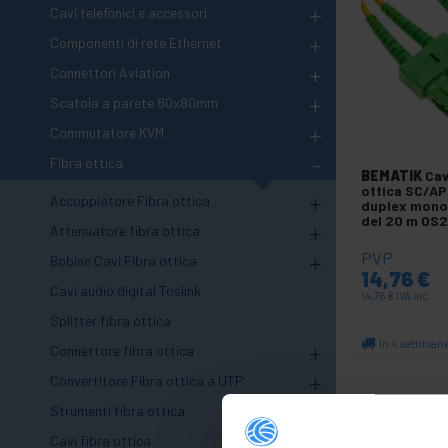
+
Cavi telefonici e accessori
+
Componenti di rete Ethernet
+
Connettori Aviation
+
Scatola a parete 80x80mm
+
Commutatore KVM
-
Fibra ottica
BEMATIK
Cav
ottica SC/A
+
Accoppiatore Fibra ottica
duplex mono
del 20 m OS
+
Attenuatore fibra ottica
+
PVP
Bobine Cavi Fibra ottica
14,76
€
Cavi audio digital Toslink
14,76
€
IVA inc.
Splitter fibra ottica
In 4 settiman
+
Connettore fibra ottica
Qu
+
Convertitore Fibra ottica a UTP
+
Strumenti fibra ottica
-
Cavi fibra ottica