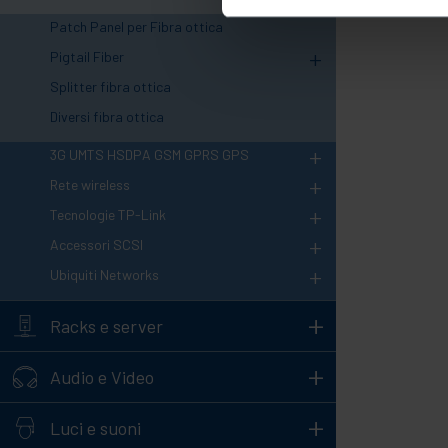
Patch Panel per Fibra ottica
+
Pigtail Fiber
Splitter fibra ottica
Diversi fibra ottica
+
3G UMTS HSDPA GSM GPRS GPS
+
Rete wireless
+
Tecnologie TP-Link
+
Accessori SCSI
+
Ubiquiti Networks
+
Racks e server
+
Audio e Video
+
Luci e suoni