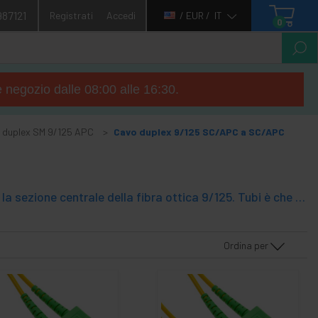
987121
Registrati
Accedi
/ EUR /
IT
0
e negozio dalle 08:00 alle 16:30.
 duplex SM 9/125 APC
Cavo duplex 9/125 SC/APC a SC/APC
Cavi in ??fibra montati duplex ottica (due fibre), SM (modalità singola) e la sezione centrale della fibra ottica 9/125. Tubi è che ad una estremità sono SC/APC e all'altra estremità hanno SC/APC.
Ordina per