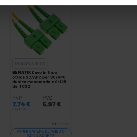
INDISPONIBILE
BEMATIK
Cavo in fibra
ottica SC/APC per SC/APC
duplex monomodale 9/125
del 1 OS2
PVP
PVD
7,74
€
6,97
€
7,74
€
IVA inc.
REF:
FK032
FAMMI SAPERE QUANDO CI
SONO SCORTE