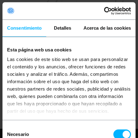
Consentimiento
Detalles
Acerca de las cookies
Esta página web usa cookies
BEMATIK
Boccola G4
BEMATIK
Presa GU10
G5.3 G6.35 MR16 per
GZ10 per lampadina
Las cookies de este sitio web se usan para personalizar
lampadina alogena 15
alogena 15 cm
el contenido y los anuncios, ofrecer funciones de redes
cm
sociales y analizar el tráfico. Además, compartimos
PVP
PVD
PVP
PVD
información sobre el uso que haga del sitio web con
0,32
€
0,25
€
0,42
€
0,33
€
nuestros partners de redes sociales, publicidad y análisis
0,32
€
IVA inc.
0,42
€
IVA inc.
web, quienes pueden combinarla con otra información
que les haya proporcionado o que hayan recopilado a
REF:
REF:
Consegna immediata
Consegna immediata
NB007
NB005
partir del uso que haya hecho de sus servicios.
Quantità
Quantità
Selección
Necesario
de
Hai bisogno di aiuto?
Per favore,