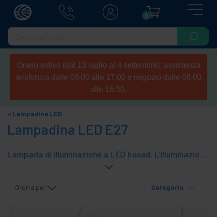
0
Orario estivo (dal 13 luglio al 4 settembre): assistenza
telefonica dalle 09:00 alle 17:00 e negozio dalle 08:00
alle 16:30.
Lampadine LED
Lampadina LED E27
Lampada di illuminazione a LED based. L'illuminazione a LED è caratterizzata da un'elevata emissione luminosa rispetto a noi con il suo basso consumo energetico. Bulbi alla classe A di efficienza energetica. Anche molto bello emettere luce. Riflettore lampadina tipo modelli e E27 a vite Edison.
Ordina per
Categorie