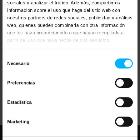
sociales y analizar el tráfico. Además, compartimos
información sobre el uso que haga del sitio web con
nuestros partners de redes sociales, publicidad y análisis
web, quienes pueden combinarla con otra información
que les haya proporcionado o que hayan recopilado a
partir del uso que haya hecho de sus servicios.
INDISPONIBILE
INDISPONIBILE
BEMATIK
Extender
BEMATIK
Extender
Selección
Ethernet lungo raggio
attivo lungo raggio TCP
Necesario
TCP / IP su cavo Cat.5e
/ IP su coassiale 1000 m
de
800 m
consentimiento
PVP
PVD
PVP
PVD
Preferencias
180,20
€
162,48
€
195,30
€
176,09
€
180,20
€
IVA inc.
195,30
€
IVA inc.
Estadística
REF:
SJ008
REF:
SJ009
FAMMI SAPERE
FAMMI SAPERE
QUANDO CI SONO
QUANDO CI SONO
SCORTE
SCORTE
Marketing
Hai bisogno di aiuto?
Per favore,