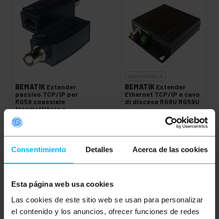
INDISPONIBILE
BEMATIK
Extender
BEMATIK
Extender
passivo TCP/IP per
Ethernet TCP/IP e cavo
RG59 coassiale
di discesa RG6U RG59U
trasmettitore e
ricevitore IP01
PVP
PVD
PVP
PVD
60,70
€
51,98
€
154,67
€
129,23
€
60,70
€
IVA inc.
154,67
€
IVA inc.
Consentimiento
Detalles
Acerca de las cookies
REF:
REF:
WX061
Consegna immediata
SJ001
FAMMI SAPERE
Quantità
QUANDO CI SONO
Esta página web usa cookies
SCORTE
Las cookies de este sitio web se usan para personalizar
el contenido y los anuncios, ofrecer funciones de redes