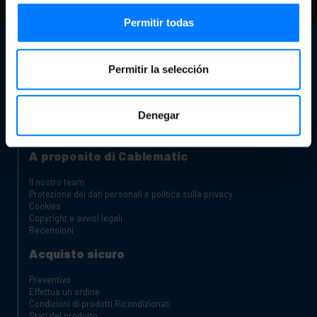
controlla le nostre FAQ e pagine di aiuto
Permitir todas
Servizio Clienti
Permitir la selección
Informazioni di contatto
Il nostro negozio
Sei un produttore o un distributore?
Canale reclami
Denegar
Carrelli di ricarica per laptop e tablet
Armadi Rack
A proposito di Cablematic
Il nostro team
Protezione dei dati personali e politica sulla privacy
Cookies
Copyright e avvisi legali
Recensioni
Acquisto sicuro
Preventivo
Effettua un ordine
Condizioni di prodotti Ricondizionati
Stati del prodotto