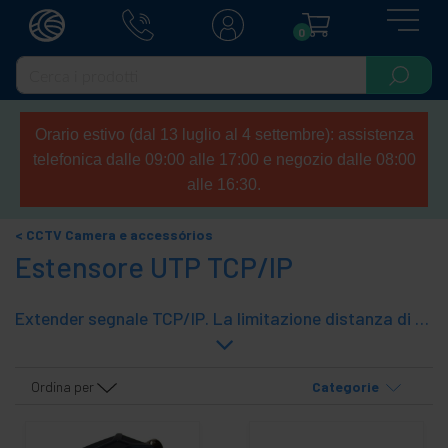
0
Orario estivo (dal 13 luglio al 4 settembre): assistenza
telefonica dalle 09:00 alle 17:00 e negozio dalle 08:00
alle 16:30.
CCTV Camera e accessórios
Estensore UTP TCP/IP
Extender segnale TCP/IP. La limitazione distanza di cavo UTP è di circa 100m. Con questi estensori estende la distanza massima di un cavo UTP run TCP/IP.
Ordina per
Categorie