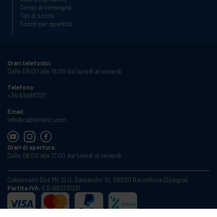
Tempi di consegna
Tipi di sconti
Sconti per quantità
Orari telefonici:
Dalle 09:00 alle 18:00 dal lunedì al venerdì
Telefono:
+34 934987121
Email:
info@cablematic.com
Orari di apertura:
Dalle 08:00 alle 17:00 dal lunedì al venerdì
Cablematic Dos Mil SLU, Santander 61, 08020 Barcellona (Spagna)
Partita IVA:
ES-B62231261