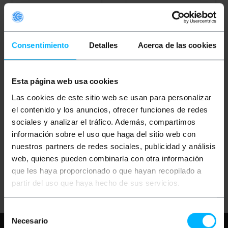
Consentimiento
Detalles
Acerca de las cookies
OUTLET
35%
Esta página web usa cookies
BEMATIK
Allungabile
BEMATIK
Forcellone
Las cookies de este sitio web se usan para personalizar
Camera 500 millimetri
universale fotocamera
Braccio Universale
1/4 "da 1.090 millimetri
el contenido y los anuncios, ofrecer funciones de redes
sociales y analizar el tráfico. Además, compartimos
PVP
PVD
PVP
PVD
información sobre el uso que haga del sitio web con
0,76
€
0,72
€
3,04
€
2,38
€
nuestros partners de redes sociales, publicidad y análisis
1,98
€
1,55
€
0,76
€
IVA inc.
1,98
€
IVA inc.
web, quienes pueden combinarla con otra información
que les haya proporcionado o que hayan recopilado a
REF:
REF:
Consegna immediata
Consegna immediata
EV076
EV077
partir del uso que haya hecho de sus servicios.
Quantità
Quantità
Selección
Necesario
de
Hai bisogno di aiuto?
Per favore,