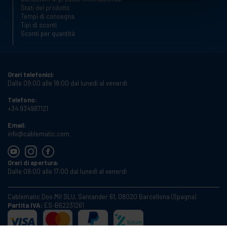
Stati del prodotto
Tempi di consegna
Tipi di sconti
Sconti per quantità
Orari telefonici:
Dalle 09:00 alle 18:00 dal lunedì al venerdì
Telefono:
+34 934987121
Email:
info@cablematic.com
Orari di apertura:
Dalle 08:00 alle 17:00 dal lunedì al venerdì
Cablematic Dos Mil SLU, Santander 61, 08020 Barcellona (Spagna)
Partita IVA:
ES-B62231261