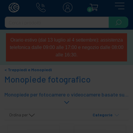
0
Orario estivo (dal 13 luglio al 4 settembre): assistenza
telefonica dalle 09:00 alle 17:00 e negozio dalle 08:00
alle 16:30.
Treppiedi e Monopiedi
Monopiede fotografico
Monopiede per fotocamere o videocamere basate su filettatura da 1/4 ". Si tratta di monopiedi economici in alluminio.
Ordina per
Categorie