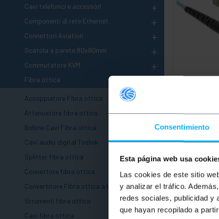
+
Cavi telefonici e accessori
+
Componenti di rete Ethernet
+
Connettori Aviation
+
Scatola a parete 80x80mm
+
Commutatore KVM
-
Fibra ottica
BEMATIK
Ca
multimodo S
+
Accoppiatore Fibra ottica
multimodale
50/125 1m
+
Attenuatore fibra ottica
+
PVP
Consentimiento
Bobine Cavi Fibra ottica
5,13
€
Cavi audio digital Toslink
5,13
€
IVA inc.
Splitter fibra ottica
Esta página web usa cookie
Da 4 a 5 sett
+
Connettore fibra ottica
Las cookies de este sitio we
Qu
+
Convertitore Fibra ottica a UTP
y analizar el tráfico. Ademá
redes sociales, publicidad y
+
Strumenti fibra ottica
que hayan recopilado a parti
-
Cavi fibra ottica