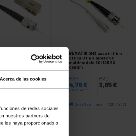
ATIK
OM3 cavo in fibra
BEMATIK
OM3 cavo in fibra
ica ST a simplex SC
ottica ST a simplex SC
timodale 50/125 3m
multimodale 50/125 50
centim
P
PVD
PVP
PVD
Acerca de las cookies
53
€
5,27
€
4,78
€
3,85
€
€
IVA inc.
4,78
€
IVA inc.
a 4 a 5 settimane
Da 4 a 5 settimane
REF:
FY024
REF:
FY021
 funciones de redes sociales
Quantità
Quantità
con nuestros partners de
ue les haya proporcionado o