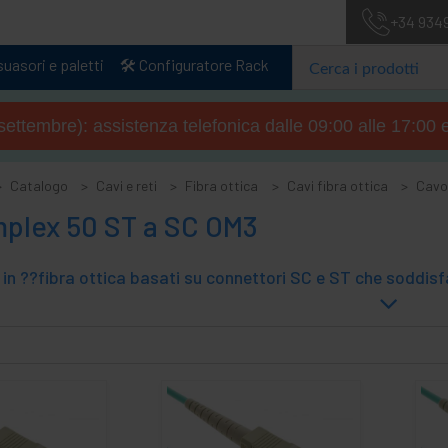
+34 934
uasori e paletti
🛠️ Configuratore Rack
4 settembre): assistenza telefonica dalle 09:00 alle 17:00 
Catalogo
Cavi e reti
Fibra ottica
Cavi fibra ottica
Cavo
mplex 50 ST a SC OM3