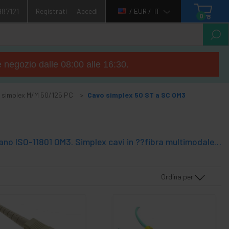
987121
Registrati
Accedi
/ EUR /
IT
0
e negozio dalle 08:00 alle 16:30.
 simplex M/M 50/125 PC
Cavo simplex 50 ST a SC OM3
montato cavi in ??fibra ottica basati su connettori SC e ST che soddisfano ISO-11801 OM3. Simplex cavi in ??fibra multimodale, e la sezione 50/125 micron. OM1 e OM2 regolamenti consentono una velocità di Gigabit Ethernet (1 Gbit/s). Questi cavi ottimizzato utilizzando fibra multimodale 50/125 micron OM3 tipo che consente una velocità fino a 10 Gigabit Ethernet ad una distanza di 300 m. Certified Cavi OM3 l diversaongitudes.
Ordina per