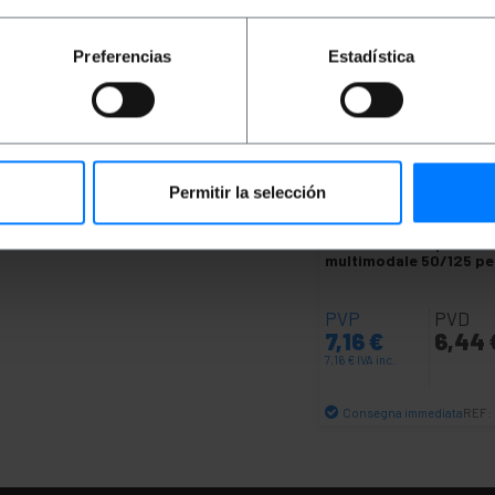
Preferencias
Estadística
Permitir la selección
BEMATIK
OM3 cavo in f
ottica ST a simplex SC
multimodale 50/125 pe
PVP
PVD
7,16
€
6,44
7,16
€
IVA inc.
Consegna immediata
REF:
Quantità