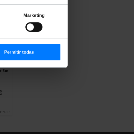
Marketing
Permitir todas
ibra
r 5m
€
FY025