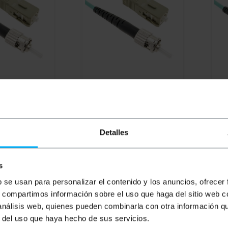
vo OM3
BEMATIK
OM3 cavo in fibra
BEM
T-SC
ottica ST a simplex SC
ott
 simplex
multimodale 50/125 2m
mul
PVD
PVP
PVD
PV
Detalles
4,14
€
5,84
€
4,71
€
6,
5,84
€
IVA inc.
6,53
s
imane
Da 4 a 5 settimane
D
REF:
FY022
REF:
FY023
b se usan para personalizar el contenido y los anuncios, ofrecer
antità
Quantità
s, compartimos información sobre el uso que haga del sitio web 
 análisis web, quienes pueden combinarla con otra información q
r del uso que haya hecho de sus servicios.