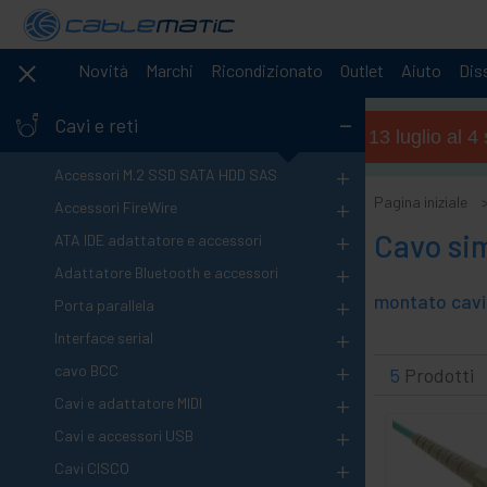
Novità
Marchi
Ricondizionato
Outlet
Aiuto
Diss
-
Cavi e reti
Orario estivo (dal 13 luglio al 
+
Accessori M.2 SSD SATA HDD SAS
+
Pagina iniziale
Accessori FireWire
+
Cavo si
ATA IDE adattatore e accessori
+
Adattatore Bluetooth e accessori
+
Porta parallela
+
Interface serial
+
cavo BCC
5
Prodotti
+
Cavi e adattatore MIDI
+
Cavi e accessori USB
+
Cavi CISCO