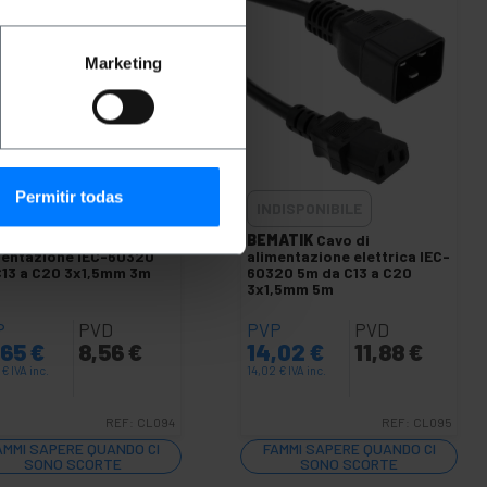
Marketing
Permitir todas
DISPONIBILE
INDISPONIBILE
ATIK
Cavo di
BEMATIK
Cavo di
mentazione IEC-60320
alimentazione elettrica IEC-
C13 a C20 3x1,5mm 3m
60320 5m da C13 a C20
3x1,5mm 5m
P
PVD
PVP
PVD
,65
€
8,56
€
14,02
€
11,88
€
5
€
IVA inc.
14,02
€
IVA inc.
REF:
CL094
REF:
CL095
AMMI SAPERE QUANDO CI
FAMMI SAPERE QUANDO CI
SONO SCORTE
SONO SCORTE