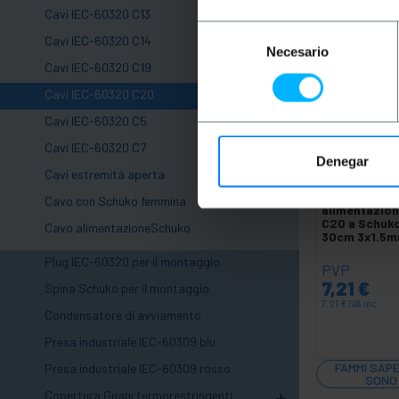
Cavi IEC-60320 C13
Selección
Cavi IEC-60320 C14
Necesario
de
Cavi IEC-60320 C19
consentimiento
Cavi IEC-60320 C20
Cavi IEC-60320 C5
Cavi IEC-60320 C7
Denegar
INDISPONIB
Cavi estremità aperta
BEMATIK
Cav
Cavo con Schuko femmina
alimentazio
C20 a Schuk
Cavo alimentazioneSchuko
30cm 3x1.5m
Plug IEC-60320 per il montaggio
PVP
7,21
€
Spina Schuko per il montaggio
7,21
€
IVA inc.
Condensatore di avviamento
Presa industriale IEC-60309 blu
FAMMI SAP
Presa industriale IEC-60309 rosso
SONO
+
Copertura Guani termorestringenti