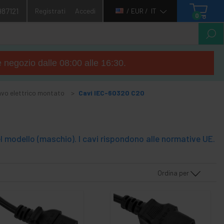
987121
Registrati
Accedi
/ EUR /
IT
0
e negozio dalle 08:00 alle 16:30.
vo elettrico montato
Cavi IEC-60320 C20
 modello (maschio). I cavi rispondono alle normative UE.
Ordina per