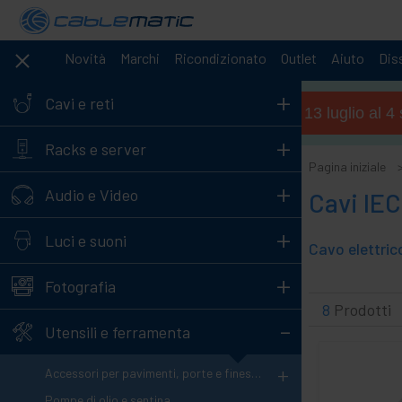
Novità
Marchi
Ricondizionato
Outlet
Aiuto
Diss
+
Cavi e reti
Orario estivo (dal 13 luglio al 
+
Racks e server
Pagina iniziale
+
Audio e Video
Cavi IE
+
Luci e suoni
Cavo elettric
+
Fotografia
8
Prodotti
-
Utensili e ferramenta
+
Accessori per pavimenti, porte e finestre
Pompe di olio e sentina