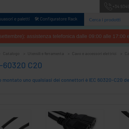
+34 934
uasori e paletti
🛠️ Configuratore Rack
4 settembre): assistenza telefonica dalle 09:00 alle 17:00 
Catalogo
Utensili e ferramenta
Cavo e accessori elettrici
Ca
C-60320 C20
o montato uno qualsiasi dei connettori è IEC 60320-C20 del