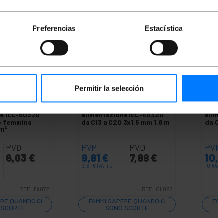
Preferencias
Estadística
Permitir la selección
ILE
INDISPONIBILE
IN
o di
BEMATIK
Cavo di
BEM
ne IEC-60320
alimentazione IEC-60320
ali
o femmina
da C13 a C20 3x1,5 mm 1,8 m
da 
m²
PVD
PVP
PVD
PV
6,03
€
9,81
€
7,88
€
10
9,81
€
IVA inc.
10,6
REF:
FA072
REF:
CL093
ERE QUANDO CI
FAMMI SAPERE QUANDO CI
F
 SCORTE
SONO SCORTE