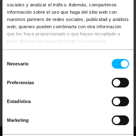
sociales y analizar el tráfico. Además, compartimos
información sobre el uso que haga del sitio web con
nuestros partners de redes sociales, publicidad y análisis
web, quienes pueden combinarla con otra información
que les haya proporcionado o que hayan recopilado a
partir del uso que haya hecho de sus servicios.
OUTLET
35%
OUTLET
35%
BEMATIK
Sony batteria
BEMATIK
Caricabatterie
Selección
4.2V 600mA FR1 FT1
JVC V707 V714 V733
8.4V 600mA
Necesario
de
consentimiento
PVP
PVD
PVP
PVD
1,29
€
1,13
€
2,03
€
1,72
€
Preferencias
0,84
€
0,73
€
1,32
€
1,12
€
0,84
€
IVA inc.
1,32
€
IVA inc.
Estadística
REF:
REF:
Consegna immediata
Consegna immediata
BH010
BH091
Quantità
Quantità
Marketing
Hai bisogno di aiuto?
Per favore,