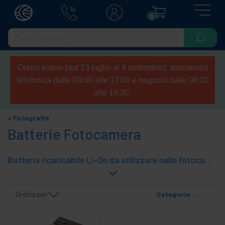
0
Orario estivo (dal 13 luglio al 4 settembre): assistenza
telefonica dalle 09:00 alle 17:00 e negozio dalle 08:00
alle 16:30.
Fotografia
Batterie Fotocamera
Batteria ricaricabile Li-On da utilizzare nelle fotocamere e video dei più grandi marchi. Le batterie compatibili con i modelli originali dei marchi leader, ma a prezzi molto più convenienti.
Ordina per
Categorie