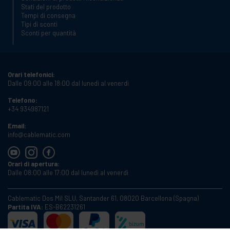
Stati del prodotto
Tempi di consegna
Tipi di sconti
Sconti per quantità
Orari telefonici:
Dalle 09:00 alle 18:00 dal lunedì al venerdì
Telefono:
+34 934987121
Email:
info@cablematic.com
Orari di apertura:
Dalle 08:00 alle 17:00 dal lunedì al venerdì
Cablematic Dos Mil SLU, Santander 61, 08020 Barcellona (Spagna)
Partita IVA:
ES-B62231261