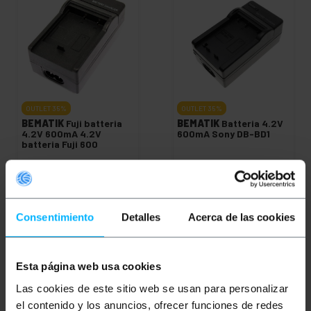
OUTLET
35%
OUTLET
35%
BEMATIK
Fuji batteria
BEMATIK
Batteria 4.2V
4.2V 600mA 4.2V
600mA Sony DB-BD1
batteria Fuji 600
PVP
PVD
PVP
PVD
0,99
€
0,84
€
1,17
€
1,02
€
0,64
€
0,55
€
0,76
€
0,66
€
0,64
€
IVA inc.
0,76
€
IVA inc.
Consentimiento
Detalles
Acerca de las cookies
REF:
REF:
Consegna immediata
Consegna immediata
BH042
BH017
Quantità
Quantità
Esta página web usa cookies
Las cookies de este sitio web se usan para personalizar
el contenido y los anuncios, ofrecer funciones de redes