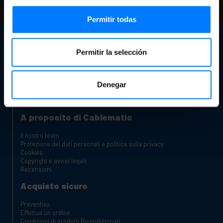
controlla le nostre FAQ e pagine di aiuto
Permitir todas
Servizio Clienti
Permitir la selección
Informazioni di contatto
Il nostro negozio
Sei un produttore o un distributore?
Canale reclami
Denegar
Carrelli di ricarica per laptop e tablet
Armadi Rack
A proposito di Cablematic
Il nostro team
Protezione dei dati personali e politica sulla privacy
Cookies
Copyright e avvisi legali
Recensioni
Acquisto sicuro
Preventivo
Effettua un ordine
Condizioni di prodotti Ricondizionati