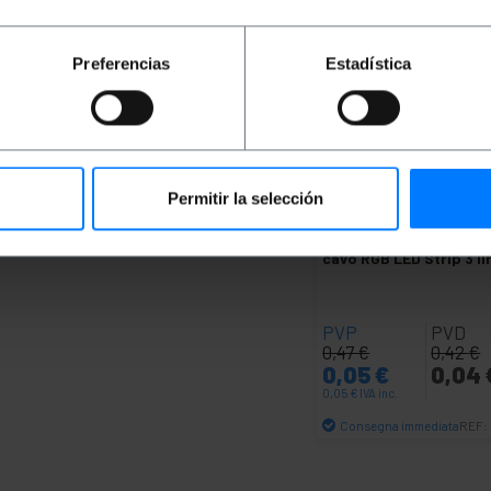
Preferencias
Estadística
Permitir la selección
OUTLET
90%
BEMATIK
Connettore 
cavo RGB LED Strip 3 li
PVP
PVD
0,47
€
0,42
€
0,05
€
0,04
0,05
€
IVA inc.
Consegna immediata
REF:
Quantità