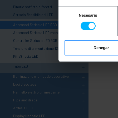
+
Binario soffitto a faretti
Selección
-
Striscia flessibile del LED
Necesario
de
consentimiento
Accessori Striscia LED RGB
Accessori Striscia LED monocromo
Controller Striscia LED RGB
Denegar
Tensione di alimentazione 12 VDC
Kit Striscia LED
+
Tube LED
+
Illuminazione e lampade decorative
+
Luci Discoteca
+
Pannello elettroluminescente
+
Pipe and drape
+
Ardesia LED
+
Display Negozio LED