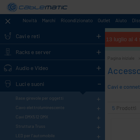
Novità
Marchi
Ricondizionato
Outlet
Aiuto
Diss
+
Cavi e reti
Orario estivo (dal 13 luglio al 
+
Racks e server
Pagina iniziale
+
Audio e Video
Accesso
-
Luci e suoni
+
Base girevole per oggetti
+
5
Prodotti
Cavo elettroluminescente
+
Cavi DMX512 DMX
+
Struttura Truss
+
LED per l'automobile