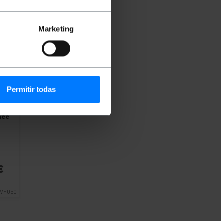
Marketing
Permitir todas
con
nee
€
VF050