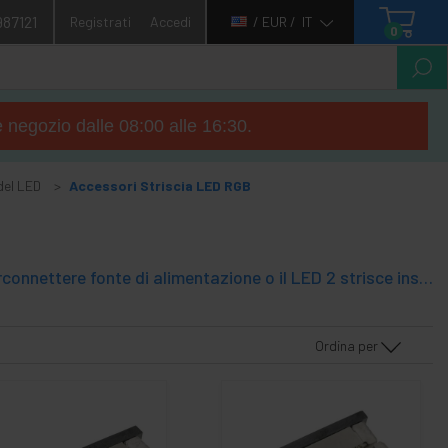
987121
Registrati
Accedi
/ EUR /
IT
0
e negozio dalle 08:00 alle 16:30.
 del LED
Accessori Striscia LED RGB
Cavi e connettori per le connessioni e giunzioni LED RGB strisce per interconnettere fonte di alimentazione o il LED 2 strisce insieme. È possibile effettuare collegamenti da strisce saldatura dei led ma queste connessioni via cavo agevolare il lavoro.
Ordina per