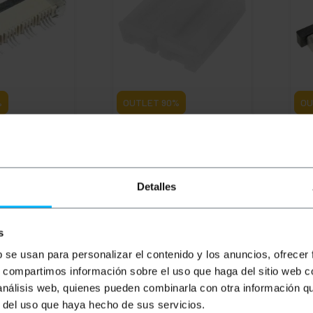
%
OUTLET
90%
OU
nettore per
BEMATIK
Splice pressione
BEM
scia di 10 mm
per 12 millimetri LED RGB
RGB
striscia
PVD
PVP
PVD
PV
Detalles
0,12
€
0,42
€
0,37
€
0,2
0,05
€
0,04
€
0,04
€
0,
0,04
€
IVA inc.
0,02
s
mediata
REF:
VF053
REF:
Consegna immediata
C
VH025
b se usan para personalizar el contenido y los anuncios, ofrecer
antità
Quantità
s, compartimos información sobre el uso que haga del sitio web 
 análisis web, quienes pueden combinarla con otra información q
r del uso que haya hecho de sus servicios.