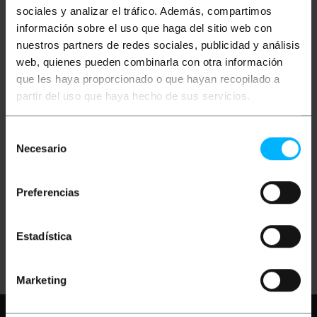
sociales y analizar el tráfico. Además, compartimos
información sobre el uso que haga del sitio web con
nuestros partners de redes sociales, publicidad y análisis
web, quienes pueden combinarla con otra información
que les haya proporcionado o que hayan recopilado a
partir del uso que haya hecho de sus servicios.
OUTLET
70%
OUTLET
55%
BEMATIK
Cavo VGA
BEMATIK
Cavo VGA
Selección
Tastiera Mouse ATX 3m
Tastiera Mouse ATX 5m
(M/H)
(M/H)
Necesario
de
consentimiento
PVP
PVD
PVP
PVD
5,74
€
5,05
€
4,59
€
4,04
€
Preferencias
1,72
€
1,52
€
2,07
€
1,82
€
1,72
€
IVA inc.
2,07
€
IVA inc.
Estadística
REF:
REF:
Consegna immediata
Consegna immediata
CC032
CC033
Quantità
Quantità
Marketing
Hai bisogno di aiuto?
Per favore,