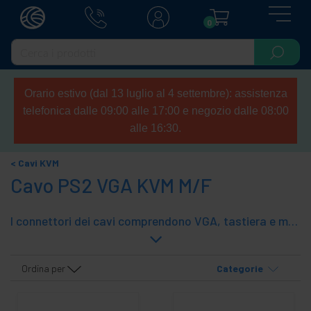
0
Orario estivo (dal 13 luglio al 4 settembre): assistenza
telefonica dalle 09:00 alle 17:00 e negozio dalle 08:00
alle 16:30.
Cavi KVM
Cavo PS2 VGA KVM M/F
I connettori dei cavi comprendono VGA, tastiera e mouse. Ideale per l'uso con gli interruttori della CPU nei negozi di assemblaggio PC, punti di accesso a un PC e simili, perché con un unico cavo avrà tre collegamenti per ottenere l'accesso al PC.
Ordina per
Categorie