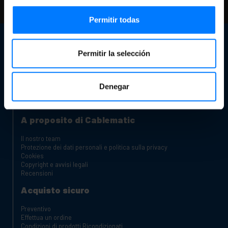
controlla le nostre FAQ e pagine di aiuto
Permitir todas
Servizio Clienti
Permitir la selección
Informazioni di contatto
Il nostro negozio
Sei un produttore o un distributore?
Canale reclami
Denegar
Carrelli di ricarica per laptop e tablet
Armadi Rack
A proposito di Cablematic
Il nostro team
Protezione dei dati personali e politica sulla privacy
Cookies
Copyright e avvisi legali
Recensioni
Acquisto sicuro
Preventivo
Effettua un ordine
Condizioni di prodotti Ricondizionati