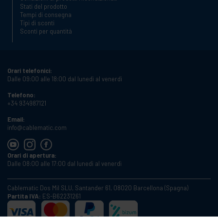
Stati del prodotto
Tempi di consegna
Tipi di sconti
Sconti per quantità
Orari telefonici:
Dalle 09:00 alle 18:00 dal lunedì al venerdì
Telefono:
+34 934987121
Email:
info@cablematic.com
Orari di apertura:
Dalle 08:00 alle 17:00 dal lunedì al venerdì
Cablematic Dos Mil SLU, Santander 61, 08020 Barcellona (Spagna)
Partita IVA:
ES-B62231261