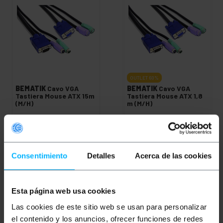
OUTLET
60%
BEMATIK
Cavo VGA
BEMATIK
Cavo VGA
Tastiera Mouse ATX 15m
Tastiera Mouse ATX 1,8
(M/H)
m (M/H)
PVP
PVD
PVP
PVD
19,13
€
16,82
€
3,82
€
3,37
€
1,53
€
1,35
€
19,13
€
IVA inc.
1,53
€
IVA inc.
Consentimiento
Detalles
Acerca de las cookies
REF:
REF:
Consegna immediata
Consegna immediata
CC035
CC031
Quantità
Quantità
Esta página web usa cookies
Las cookies de este sitio web se usan para personalizar
el contenido y los anuncios, ofrecer funciones de redes