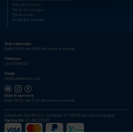
Stati del prodotto
Tempi di consegna
Tipi di sconti
Sconti per quantità
Orari telefonici:
Dalle 09:00 alle 18:00 dal lunedì al venerdì
Telefono:
+34 934987121
Email:
info@cablematic.com
Orari di apertura:
Dalle 08:00 alle 17:00 dal lunedì al venerdì
Cablematic Dos Mil SLU, Santander 61, 08020 Barcellona (Spagna)
Partita IVA:
ES-B62231261