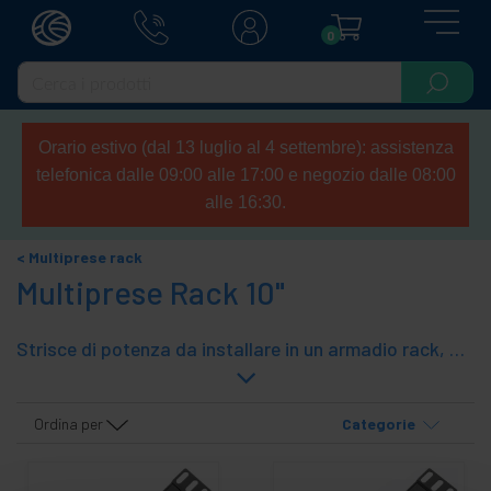
0
Orario estivo (dal 13 luglio al 4 settembre): assistenza
telefonica dalle 09:00 alle 17:00 e negozio dalle 08:00
alle 16:30.
Multiprese rack
Multiprese Rack 10"
Strisce di potenza da installare in un armadio rack, ma può anche essere utilizzato in modo indipendente. Hanno linguette di metallo che possono essere montati sul esterna delle prese per l'installazione della ciabatta in un rack. Se non linguette di metallo che sono stati installati, è una striscia convenzionale per essere utilizzato ovunque. Strisce in alluminio estruso e Zócalos bachelite di altissima qualità. Strisce di famiglia, ma caratteristiche diverse, dimensioni 10 "per installazione orizzontale o verticale in un armadio di 10".
Ordina per
Categorie