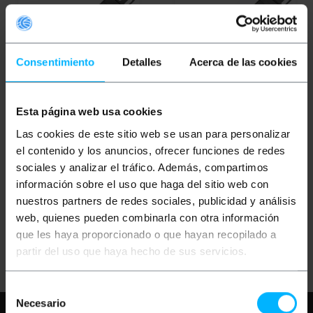
Consentimiento
Detalles
Acerca de las cookies
INDISPONIBILE
Esta página web usa cookies
RACKMATIC
Multipresa
RACKMATIC
Ciabatta
Las cookies de este sitio web se usan para personalizar
per rack 10'' di 3 prese
rack 10" con 3 prese
schuko e connettore
el contenido y los anuncios, ofrecer funciones de redes
C14
sociales y analizar el tráfico. Además, compartimos
PVP
PVD
PVP
PVD
información sobre el uso que haga del sitio web con
20,10
€
15,70
€
20,98
€
16,39
€
nuestros partners de redes sociales, publicidad y análisis
20,10
€
IVA inc.
20,98
€
IVA inc.
web, quienes pueden combinarla con otra información
que les haya proporcionado o que hayan recopilado a
REF:
REF:
RE072
Da 6 a 7 giorni lavorativi
RE071
FAMMI SAPERE
partir del uso que haya hecho de sus servicios.
Quantità
QUANDO CI SONO
SCORTE
Selección
Necesario
de
Hai bisogno di aiuto?
Per favore,